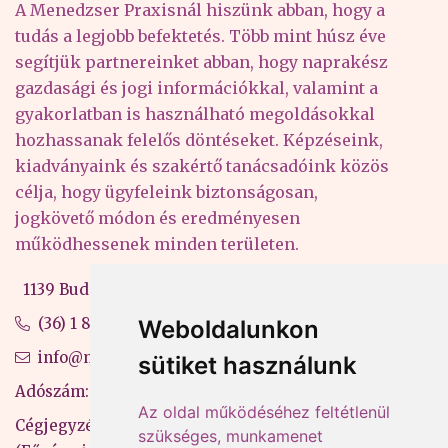
A Menedzser Praxisnál hiszünk abban, hogy a
tudás a legjobb befektetés. Több mint húsz éve
segítjük partnereinket abban, hogy naprakész
gazdasági és jogi információkkal, valamint a
gyakorlatban is használható megoldásokkal
hozhassanak felelős döntéseket. Képzéseink,
kiadványaink és szakértő tanácsadóink közös
célja, hogy ügyfeleink biztonságosan,
jogkövető módon és eredményesen
működhessenek minden területen.
1139 Budapest, Váci út 99-105. 4. em.
(36) 1 880 76 00
Weboldalunkon
info@mprx.hu
sütiket használunk
Adószám: 13598145-2-41
Az oldal működéséhez feltétlenül
Cégjegyzékszám: 01-09-883770
szükséges, munkamenet