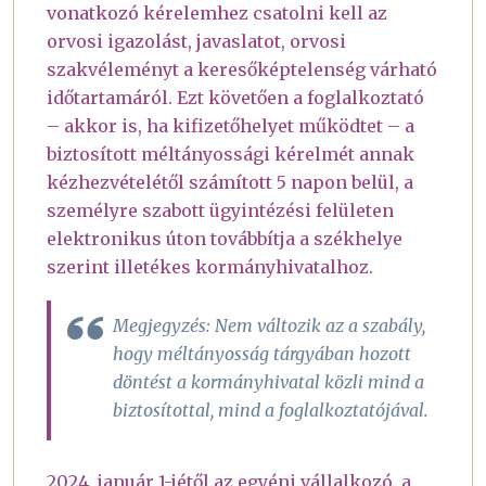
vonatkozó kérelemhez csatolni kell az
orvosi igazolást, javaslatot, orvosi
szakvéleményt a keresőképtelenség várható
időtartamáról. Ezt követően a foglalkoztató
– akkor is, ha kifizetőhelyet működtet – a
biztosított méltányossági kérelmét annak
kézhezvételétől számított 5 napon belül, a
személyre szabott ügyintézési felületen
elektronikus úton továbbítja a székhelye
szerint illetékes kormányhivatalhoz.
Megjegyzés: Nem változik az a szabály,
hogy méltányosság tárgyában hozott
döntést a kormányhivatal közli mind a
biztosítottal, mind a foglalkoztatójával.
2024. január 1-jétől az egyéni vállalkozó, a