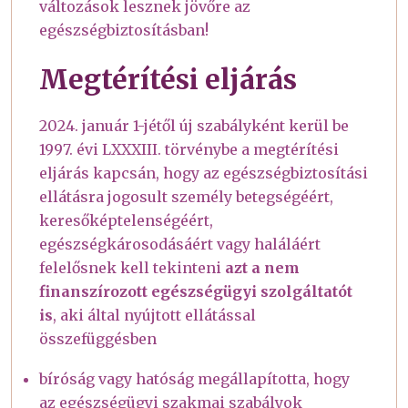
változások lesznek jövőre az
egészségbiztosításban!
Megtérítési eljárás
2024. január 1-jétől új szabályként kerül be
1997. évi LXXXIII. törvénybe a megtérítési
eljárás kapcsán, hogy az egészségbiztosítási
ellátásra jogosult személy betegségéért,
keresőképtelenségéért,
egészségkárosodásáért vagy haláláért
felelősnek kell tekinteni
azt a nem
finanszírozott egészségügyi szolgáltatót
is
, aki által nyújtott ellátással
összefüggésben
bíróság vagy hatóság megállapította, hogy
az egészségügyi szakmai szabályok