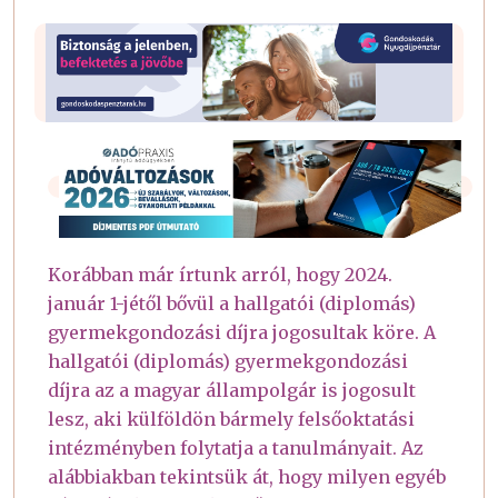
Korábban már írtunk arról, hogy 2024.
január 1-jétől bővül a hallgatói (diplomás)
gyermekgondozási díjra jogosultak köre. A
hallgatói (diplomás) gyermekgondozási
díjra az a magyar állampolgár is jogosult
lesz, aki külföldön bármely felsőoktatási
intézményben folytatja a tanulmányait. Az
alábbiakban tekintsük át, hogy milyen egyéb