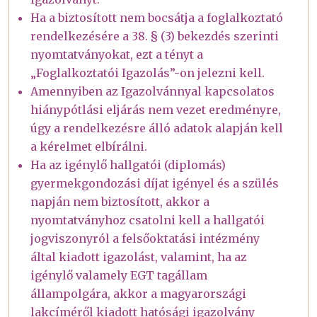
Ha a biztosított nem bocsátja a foglalkoztató
rendelkezésére a 38. § (3) bekezdés szerinti
nyomtatványokat, ezt a tényt a
„Foglalkoztatói Igazolás”-on jelezni kell.
Amennyiben az Igazolvánnyal kapcsolatos
hiánypótlási eljárás nem vezet eredményre,
úgy a rendelkezésre álló adatok alapján kell
a kérelmet elbírálni.
Ha az igénylő hallgatói (diplomás)
gyermekgondozási díjat igényel és a szülés
napján nem biztosított, akkor a
nyomtatványhoz csatolni kell a hallgatói
jogviszonyról a felsőoktatási intézmény
által kiadott igazolást, valamint, ha az
igénylő valamely EGT tagállam
állampolgára, akkor a magyarországi
lakcíméről kiadott hatósági igazolvány