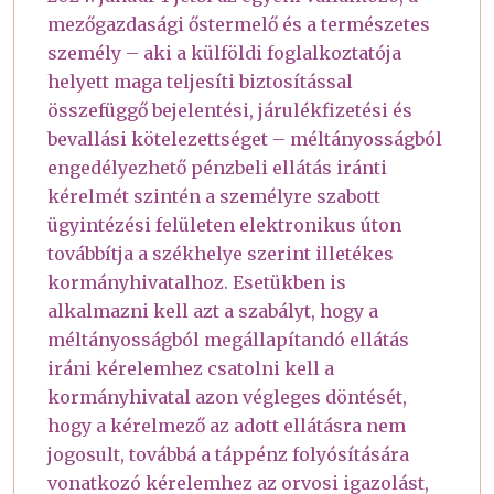
mezőgazdasági őstermelő és a természetes
személy – aki a külföldi foglalkoztatója
helyett maga teljesíti biztosítással
összefüggő bejelentési, járulékfizetési és
bevallási kötelezettséget – méltányosságból
engedélyezhető pénzbeli ellátás iránti
kérelmét szintén a személyre szabott
ügyintézési felületen elektronikus úton
továbbítja a székhelye szerint illetékes
kormányhivatalhoz. Esetükben is
alkalmazni kell azt a szabályt, hogy a
méltányosságból megállapítandó ellátás
iráni kérelemhez csatolni kell a
kormányhivatal azon végleges döntését,
hogy a kérelmező az adott ellátásra nem
jogosult, továbbá a táppénz folyósítására
vonatkozó kérelemhez az orvosi igazolást,