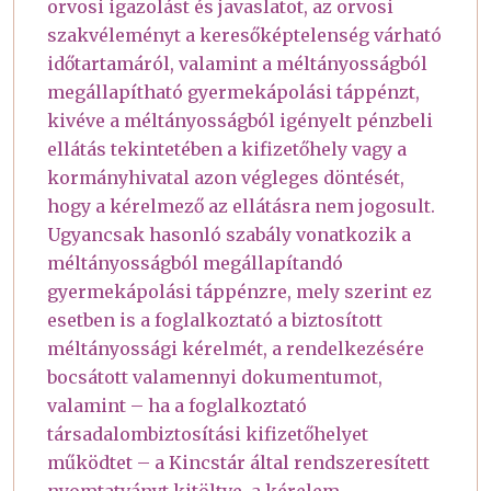
orvosi igazolást és javaslatot, az orvosi
szakvéleményt a keresőképtelenség várható
időtartamáról, valamint a méltányosságból
megállapítható gyermekápolási táppénzt,
kivéve a méltányosságból igényelt pénzbeli
ellátás tekintetében a kifizetőhely vagy a
kormányhivatal azon végleges döntését,
hogy a kérelmező az ellátásra nem jogosult.
Ugyancsak hasonló szabály vonatkozik a
méltányosságból megállapítandó
gyermekápolási táppénzre, mely szerint ez
esetben is a foglalkoztató a biztosított
méltányossági kérelmét, a rendelkezésére
bocsátott valamennyi dokumentumot,
valamint – ha a foglalkoztató
társadalombiztosítási kifizetőhelyet
működtet – a Kincstár által rendszeresített
nyomtatványt kitöltve, a kérelem