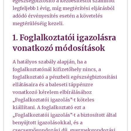
egészségbiztosító a kézbesítéstől számított
legfeljebb 1 évig, míg megtérítési eljárásból
adódó érvényesítés esetén a követelés
megtérüléséig kezeli.
1. Foglalkoztatói igazolásra
vonatkozó módosítások
A hatályos szabály alapján, ha a
foglalkoztatónál kifizetőhely nincs, a
foglalkoztató a pénzbeli egészségbiztosítási
ellátásaira és a baleseti táppénzre
vonatkozó kérelem elbírálásához
„Foglalkoztatói igazolás”-t köteles
kiállítani. A foglalkoztató ezt a
„Foglalkoztatói igazolás”-t a biztosított által
benyújtott igazolásokkal, és a
csecsemőgondozási díj, gyermekgondozási