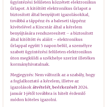
ügyintézési felületen közzétett elektronikus
űrlapot. A kitöltött elektronikus űrlapot a
biztosított által benyújtott igazolásokkal,
továbbá a táppénz és a baleseti táppénz
kivételével a Kincstár által a kérelem
benyújtására rendszeresített – a biztosított
által kitöltött és aláírt – elektronikus
űrlappal együtt 5 napon belül, a személyre
szabott ügyintézési felületen elektronikus
úton megküldi a székhelye szerint illetékes
kormányhivatalnak.
Megjegyzés: Nem változik az a szabály, hogy
a foglalkoztató a kérelem, illetve az
igazolások
átvételét, beérkezését
2024.
január 1-jétől továbbra is hitelt érdemlő
módon köteles igazolni.