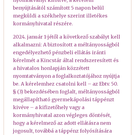
benyújtásától számított 5 napon belül
megküldi a székhelye szerint illetékes
kormányhivatal részére.
2024. január 1-jétől a következő szabályt kell
alkalmazni: A biztosított a méltányosságból
engedélyezhető pénzbeli ellátás iránti
kérelmét a Kincstár által rendszeresített és
a hivatalos honlapján közzétett
nyomtatványon a foglalkoztatójához nyújtja
be. A kérelemhez csatolni kell – az Ebtv. 50.
§ (3) bekezdésében foglalt, méltányosságból
megállapítható gyermekápolási táppénzt
kivéve – a kifizetőhely vagy a
kormányhivatal azon végleges döntését,
hogy a kérelmező az adott ellátásra nem
jogosult, továbbá a táppénz folyósítására