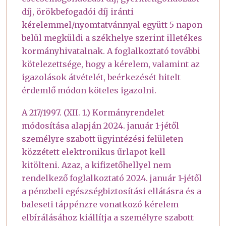
díj, örökbefogadói díj iránti
kérelemmel/nyomtatvánnyal együtt 5 napon
belül megküldi a székhelye szerint illetékes
kormányhivatalnak. A foglalkoztató további
kötelezettsége, hogy a kérelem, valamint az
igazolások átvételét, beérkezését hitelt
érdemlő módon köteles igazolni.
A 217/1997. (XII. 1.) Kormányrendelet
módosítása alapján 2024. január 1-jétől
személyre szabott ügyintézési felületen
közzétett elektronikus űrlapot kell
kitölteni. Azaz, a kifizetőhellyel nem
rendelkező foglalkoztató 2024. január 1-jétől
a pénzbeli egészségbiztosítási ellátásra és a
baleseti táppénzre vonatkozó kérelem
elbírálásához kiállítja a személyre szabott