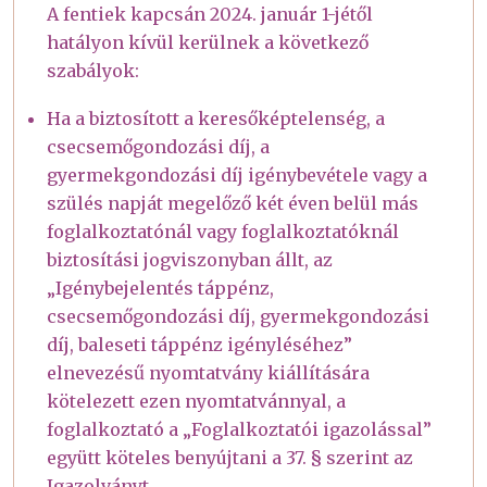
A fentiek kapcsán 2024. január 1-jétől
hatályon kívül kerülnek a következő
szabályok:
Ha a biztosított a keresőképtelenség, a
csecsemőgondozási díj, a
gyermekgondozási díj igénybevétele vagy a
szülés napját megelőző két éven belül más
foglalkoztatónál vagy foglalkoztatóknál
biztosítási jogviszonyban állt, az
„Igénybejelentés táppénz,
csecsemőgondozási díj, gyermekgondozási
díj, baleseti táppénz igényléséhez”
elnevezésű nyomtatvány kiállítására
kötelezett ezen nyomtatvánnyal, a
foglalkoztató a „Foglalkoztatói igazolással”
együtt köteles benyújtani a 37. § szerint az
Igazolványt.