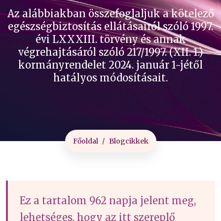
Az alábbiakban összefoglaljuk a kötelező
egészségbiztosítás ellátásairól szóló 1997.
évi LXXXIII. törvény és annak
végrehajtásáról szóló 217/1997. (XII. 1.)
kormányrendelet 2024. január 1-jétől
hatályos módosításait.
Főoldal
Blogcikkek
Ez a tartalom 962 napja jelent meg,
lehetséges, hogy az itt szereplő