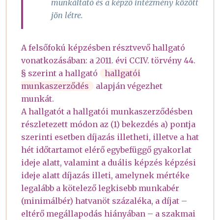
munkáltató és a képző intézmény között
jön létre.
A felsőfokú képzésben résztvevő hallgató
vonatkozásában: a 2011. évi CCIV. törvény 44.
§ szerint a hallgató
hallgatói
munkaszerződés
alapján végezhet
munkát.
A hallgatót a hallgatói munkaszerződésben
részletezett módon az (1) bekezdés a) pontja
szerinti esetben díjazás illetheti, illetve a hat
hét időtartamot elérő egybefüggő gyakorlat
ideje alatt, valamint a duális képzés képzési
ideje alatt díjazás illeti, amelynek mértéke
legalább a kötelező legkisebb munkabér
(minimálbér) hatvanöt százaléka, a díjat –
eltérő megállapodás hiányában – a szakmai