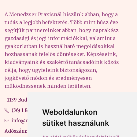
A Menedzser Praxisnál hiszünk abban, hogy a
tudás a legjobb befektetés. Több mint húsz éve
segítjük partnereinket abban, hogy naprakész
gazdasági és jogi információkkal, valamint a
gyakorlatban is használható megoldásokkal
hozhassanak felelős döntéseket. Képzéseink,
kiadványaink és szakértő tanácsadóink közös
célja, hogy ügyfeleink biztonságosan,
jogkövető módon és eredményesen
működhessenek minden területen.
1139 Budapest, Váci út 99-105. 4. em.
(36) 1 880 76 00
Weboldalunkon
info@mprx.hu
sütiket használunk
Adószám: 13598145-2-41