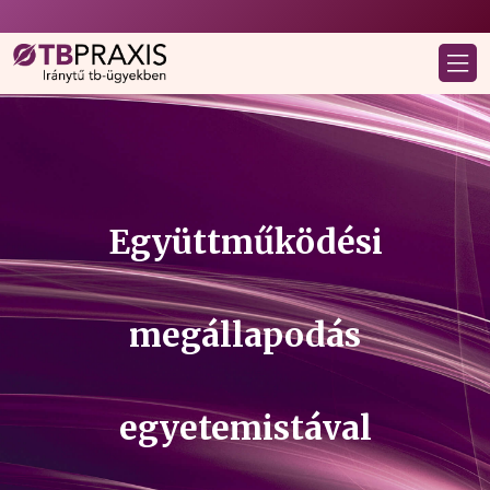
Együttműködési
megállapodás
egyetemistával