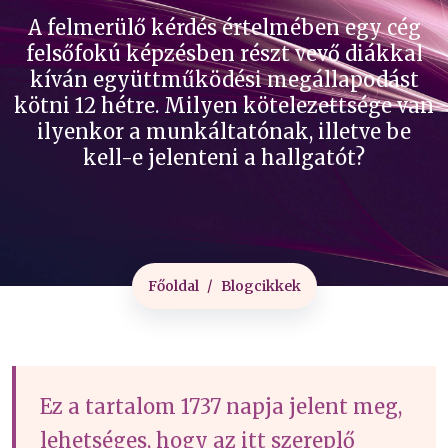
A felmerülő kérdés értelmében egy cég
felsőfokú képzésben részt vevő diákkal
kíván együttműködési megállapodást
kötni 12 hétre. Milyen kötelezettsége van
ilyenkor a munkáltatónak, illetve be
kell-e jelenteni a hallgatót?
Főoldal
Blogcikkek
Ez a tartalom 1737 napja jelent meg,
lehetséges, hogy az itt szereplő