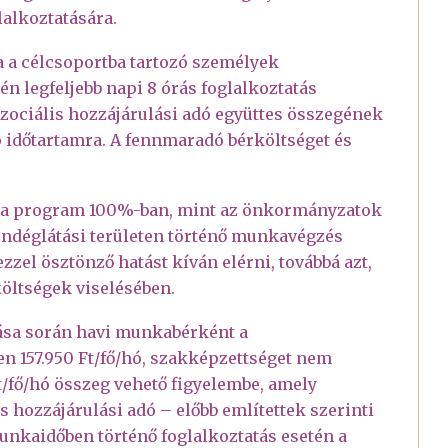
alkoztatására.
a célcsoportba tartozó személyek
 legfeljebb napi 8 órás foglalkoztatás
zociális hozzájárulási adó együttes összegének
p időtartamra. A fennmaradó bérköltséget és
t a program 100%-ban, mint az önkormányzatok
vendéglátási területen történő munkavégzés
zzel ösztönző hatást kíván elérni, továbbá azt,
költségek viselésében.
ása során havi munkabérként a
n 157.950 Ft/fő/hó, szakképzettséget nem
/fő/hó összeg vehető figyelembe, amely
s hozzájárulási adó – előbb említettek szerinti
munkaidőben történő foglalkoztatás esetén a