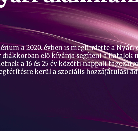
térium a 2020. évben is meghirdette a Nyári
diákkorban elő kívánja segíteni a fiatalok
nek a 16 és 25 év közötti nappali tagozato
térítésre kerül a szociális hozzájárulási adó