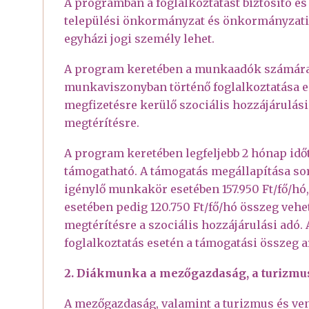
A programban a foglalkoztatást biztosító és
települési önkormányzat és önkormányzati
egyházi jogi személy lehet.
A program keretében a munkaadók számára 
munkaviszonyban történő foglalkoztatása e
megfizetésre kerülő szociális hozzájárulás
megtérítésre.
A program keretében legfeljebb 2 hónap id
támogatható. A támogatás megállapítása so
igénylő munkakör esetében 157.950 Ft/fő/h
esetében pedig 120.750 Ft/fő/hó összeg vehe
megtérítésre a szociális hozzájárulási adó.
foglalkoztatás esetén a támogatási összeg 
2. Diákmunka a mezőgazdaság, a turizmus
A mezőgazdaság, valamint a turizmus és vend