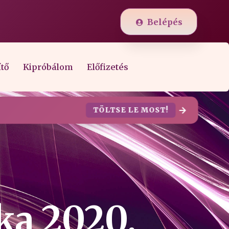
Belépés
ítő
Kipróbálom
Előfizetés
TÖLTSE LE MOST!
ka 2020.