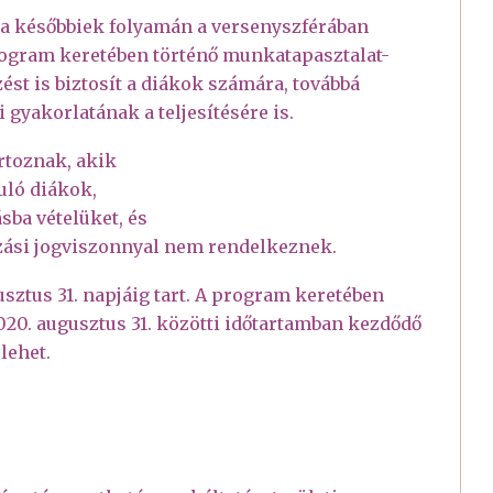
 a későbbiek folyamán a versenyszférában
rogram keretében történő munkatapasztalat-
st is biztosít a diákok számára, továbbá
 gyakorlatának a teljesítésére is.
rtoznak, akik
uló diákok,
sba vételüket, és
ozási jogviszonnyal nem rendelkeznek.
usztus 31. napjáig tart. A program keretében
 2020. augusztus 31. közötti időtartamban kezdődő
lehet.