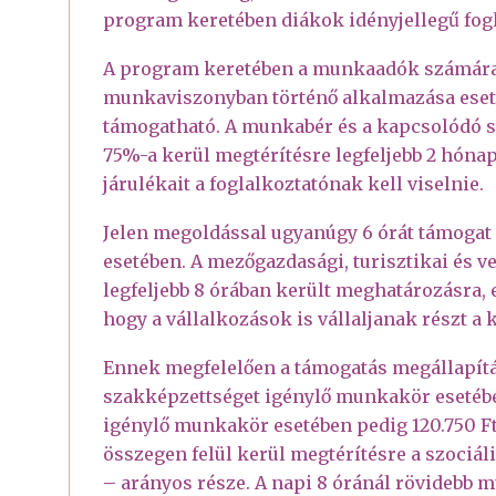
program keretében diákok idényjellegű fogl
A program keretében a munkaadók számára 
munkaviszonyban történő alkalmazása esetén
támogatható. A munkabér és a kapcsolódó s
75%-a kerül megtérítésre legfeljebb 2 hóna
járulékait a foglalkoztatónak kell viselnie.
Jelen megoldással ugyanúgy 6 órát támoga
esetében. A mezőgazdasági, turisztikai és 
legfeljebb 8 órában került meghatározásra, e
hogy a vállalkozások is vállaljanak részt a 
Ennek megfelelően a támogatás megállapít
szakképzettséget igénylő munkakör esetébe
igénylő munkakör esetében pedig 120.750 Ft
összegen felül kerül megtérítésre a szociáli
– arányos része. A napi 8 óránál rövidebb 