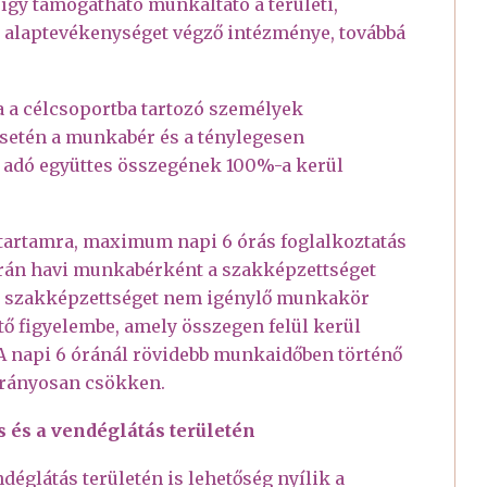
 így támogatható munkáltató a területi,
 alaptevékenységet végző intézménye, továbbá
a célcsoportba tartozó személyek
setén a munkabér és a ténylegesen
i adó együttes összegének 100%-a kerül
őtartamra, maximum napi 6 órás foglalkoztatás
rán havi munkabérként a szakképzettséget
ó, szakképzettséget nem igénylő munkakör
tő figyelembe, amely összegen felül kerül
 A napi 6 óránál rövidebb munkaidőben történő
arányosan csökken.
 és a vendéglátás területén
églátás területén is lehetőség nyílik a