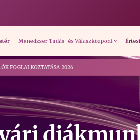
stér
Menedzser Tudás- és Válaszközpont
Értes
ÓK FOGLALKOZTATÁSA 2026
Nyári diákmun