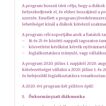
A program hosszú távú célja, hogy a diákok
helyezkedjenek el, és ehhez hozzájárul a p
szerzés. Emellett a program jövedelemszerzé
lehetőséget kínál a diákok kötelező szakmai
A program célcsoportjába azok a fiatalok ta
– 16 és 25 év közötti nappali tagozaton tan
– közvetítést kérőként kérték nyilvántartá
– foglalkoztatásra irányuló, vagy vállalk
A program 2020. július 1. napjától 2020. aug
kötelezettséget vállalni a 2020. július 1. és
és befejeződő foglalkoztatásra vonatkozóan 
A 2020. évi program két pillérre épül:
1. Önkormányzati diákmunka