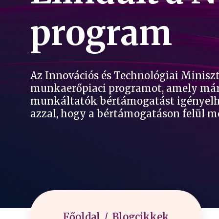
program
Az Innovációs és Technológiai Minisz
munkaerőpiaci programot, amely már 
munkáltatók bértámogatást igényelhet
azzal, hogy a bértámogatáson felül meg
Főoldal
Blogcikkek