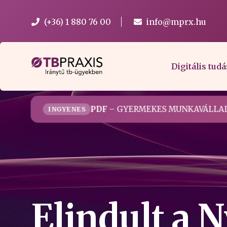
(+36) 1 880 76 00
info@mprx.hu
Digitális tudá
PDF
– GYERMEKES MUNKAVÁLLAL
INGYENES
Elindult a 