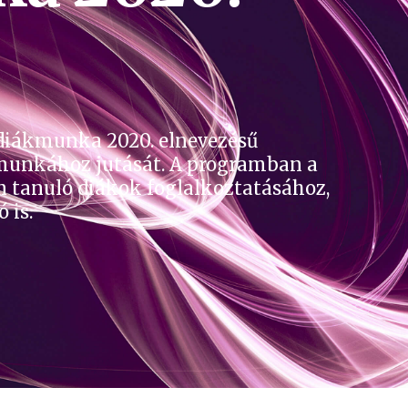
 diákmunka 2020. elnevezésű
 munkához jutását. A programban a
n tanuló diákok foglalkoztatásához,
 is.