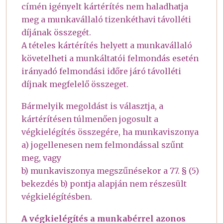
címén igényelt kártérítés nem haladhatja
meg a munkavállaló tizenkéthavi távolléti
díjának összegét.
A tételes kártérítés helyett a munkavállaló
követelheti a munkáltatói felmondás esetén
irányadó felmondási időre járó távolléti
díjnak megfelelő összeget.
Bármelyik megoldást is választja, a
kártérítésen túlmenően jogosult a
végkielégítés összegére, ha munkaviszonya
a) jogellenesen nem felmondással szűnt
meg, vagy
b) munkaviszonya megszűnésekor a 77. § (5)
bekezdés b) pontja alapján nem részesült
végkielégítésben.
A végkielégítés a munkabérrel azonos