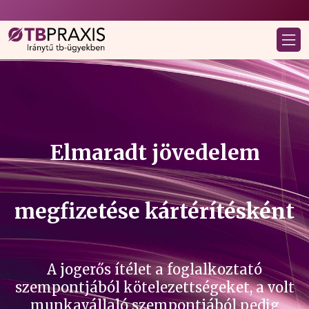
Elmaradt jövedelem
megfizetése kártérítésként
A jogerős ítélet a foglalkoztató
szempontjából kötelezettségeket, a volt
munkavállaló szempontjából pedig