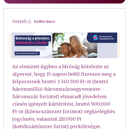
Szerző:
Széles Imre
Az elemzett ügyben a bíróság kötelezte az
alperest, hogy 15 napon belül fizessen meg a
felperesnek bruttó 3.340.300 Ft-ot (bruttó
hárommillió-háromszáznegyvenezer-
háromszáz forintot) elmaradt jövedelem
címén igényelt kártérítést, bruttó 900.000
Ft-ot (kilencszázezer forintot) végkielégítés
jogcímén, valamint 210.000 Ft
(kettőszáztízezer forint) perköltséget.