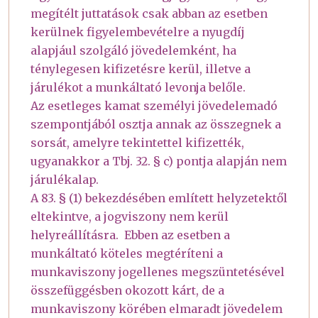
megítélt juttatások csak abban az esetben
kerülnek figyelembevételre a nyugdíj
alapjául szolgáló jövedelemként, ha
ténylegesen kifizetésre kerül, illetve a
járulékot a munkáltató levonja belőle.
Az esetleges kamat személyi jövedelemadó
szempontjából osztja annak az összegnek a
sorsát, amelyre tekintettel kifizették,
ugyanakkor a Tbj. 32. § c) pontja alapján nem
járulékalap.
A 83. § (1) bekezdésében említett helyzetektől
eltekintve, a jogviszony nem kerül
helyreállításra. Ebben az esetben a
munkáltató köteles megtéríteni a
munkaviszony jogellenes megszüntetésével
összefüggésben okozott kárt, de a
munkaviszony körében elmaradt jövedelem