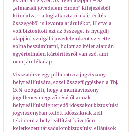
ez volt a helyzet. Az ítélet alapján – az
„elmaradt jövedelem címén” kifejezésből
kiindulva – a foglalkoztató a kártérítés
összegéből is levonta a járulékot, illetve a
volt biztosított ezt az összeget is nyugdíj
alapjául szolgáló jövedelemként szerette
volna beszámítatni, holott az ítélet alapján
egyértelműen kártérítésről van szó, ami
nem járulékalap.
Visszatérve egy pillanatra a jogviszony
helyreállítására, ezzel összefüggésben a Tbj.
15. §-a rögzíti, hogy a munkaviszony
jogellenes megszűnésétől annak
helyreállításáig terjedő időszakot biztosítási
jogviszonyban töltött időszaknak kell
tekinteni a helyreállítást követően
keletkezett társadalombiztosítási ellátások