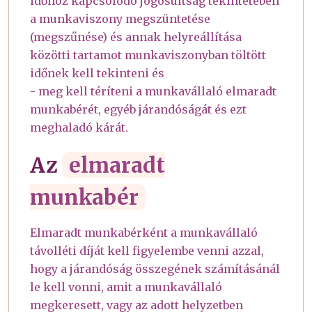
időhöz kapcsolódó jogosultság tekintetében
a munkaviszony megszüntetése
(megszűnése) és annak helyreállítása
közötti tartamot munkaviszonyban töltött
időnek kell tekinteni és
- meg kell téríteni a munkavállaló elmaradt
munkabérét, egyéb járandóságát és ezt
meghaladó kárát.
Az
elmaradt
munkabér
Elmaradt munkabérként a munkavállaló
távolléti díját kell figyelembe venni azzal,
hogy a járandóság összegének számításánál
le kell vonni, amit a munkavállaló
megkeresett, vagy az adott helyzetben