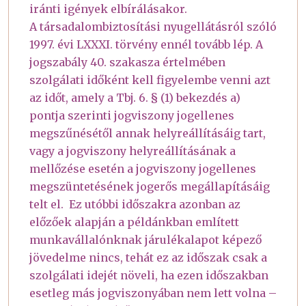
iránti igények elbírálásakor.
A társadalombiztosítási nyugellátásról szóló
1997. évi LXXXI. törvény ennél tovább lép. A
jogszabály 40. szakasza értelmében
szolgálati időként kell figyelembe venni azt
az időt, amely a Tbj. 6. § (1) bekezdés a)
pontja szerinti jogviszony jogellenes
megszűnésétől annak helyreállításáig tart,
vagy a jogviszony helyreállításának a
mellőzése esetén a jogviszony jogellenes
megszüntetésének jogerős megállapításáig
telt el. Ez utóbbi időszakra azonban az
előzőek alapján a példánkban említett
munkavállalónknak járulékalapot képező
jövedelme nincs, tehát ez az időszak csak a
szolgálati idejét növeli, ha ezen időszakban
esetleg más jogviszonyában nem lett volna –