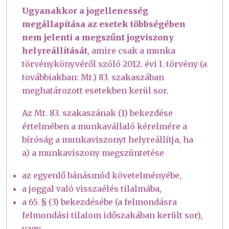
Ugyanakkor a jogellenesség
megállapítása az esetek többségében
nem jelenti a megszűnt jogviszony
helyreállítását
, amire csak a munka
törvénykönyvéről szóló 2012. évi I. törvény (a
továbbiakban: Mt.) 83. szakaszában
meghatározott esetekben kerül sor.
Az Mt. 83. szakaszának (1) bekezdése
értelmében a munkavállaló kérelmére a
bíróság a munkaviszonyt helyreállítja, ha
a) a munkaviszony megszüntetése
az egyenlő bánásmód követelményébe,
a joggal való visszaélés tilalmába,
a 65. § (3) bekezdésébe (a felmondásra
felmondási tilalom időszakában került sor),
vagy