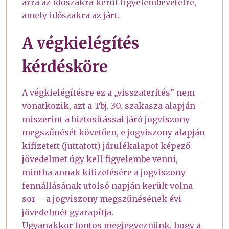
arra az időszakra kerül figyelembevételre,
amely időszakra az járt.
A végkielégítés
kérdésköre
A végkielégítésre ez a „visszaterítés” nem
vonatkozik, azt a Tbj. 30. szakasza alapján –
miszerint a biztosítással járó jogviszony
megszűnését követően, e jogviszony alapján
kifizetett (juttatott) járulékalapot képező
jövedelmet úgy kell figyelembe venni,
mintha annak kifizetésére a jogviszony
fennállásának utolsó napján került volna
sor – a jogviszony megszűnésének évi
jövedelmét gyarapítja.
Ugyanakkor fontos megjegyeznünk, hogy a