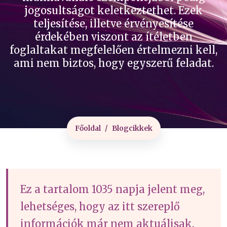
jogosultságot keletkeztethet. Ezek
teljesítése, illetve érvényesítése
érdekében viszont az ítéletben
foglaltakat megfelelően értelmezni kell,
ami nem biztos, hogy egyszerű feladat.
Főoldal
Blogcikkek
Ez a tartalom 1035 napja jelent meg,
lehetséges, hogy az itt szereplő
információk már nem aktuálisak.