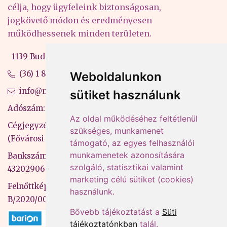
célja, hogy ügyfeleink biztonságosan,
jogkövető módon és eredményesen
működhessenek minden területen.
1139 Budapest, Váci út 99-105. 4. em.
(36) 1 880 76 00
Weboldalunkon
info@mprx.hu
sütiket használunk
Adószám: 13598145-2-41
Az oldal működéséhez feltétlenül
Cégjegyzékszám: 01-09-883770
szükséges, munkamenet
(Fővárosi Bíróság)
támogató, az egyes felhasználói
munkamenetek azonosítására
Bankszámlaszám: CIB Bank, 10700581-
szolgáló, statisztikai valamint
43202906-51100005
marketing célú sütiket (cookies)
Felnőttképzési nyilvántartási szám:
használunk.
B/2020/000053
Bővebb tájékoztatást a
Süti
tájékoztatónkban
talál.