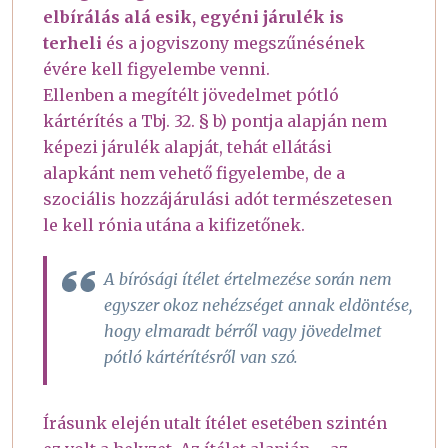
elbírálás alá esik, egyéni járulék is
terheli
és a jogviszony megszűnésének
évére kell figyelembe venni.
Ellenben a megítélt jövedelmet pótló
kártérítés a Tbj. 32. § b) pontja alapján nem
képezi járulék alapját, tehát ellátási
alapkánt nem vehető figyelembe, de a
szociális hozzájárulási adót természetesen
le kell rónia utána a kifizetőnek.
A bírósági ítélet értelmezése során nem
egyszer okoz nehézséget annak eldöntése,
hogy elmaradt bérről vagy jövedelmet
pótló kártérítésről van szó.
Írásunk elején utalt ítélet esetében szintén