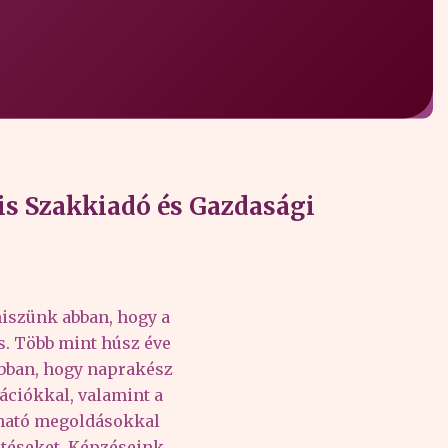
s Szakkiadó és Gazdasági
iszünk abban, hogy a
és. Több mint húsz éve
abban, hogy naprakész
ációkkal, valamint a
lható megoldásokkal
téseket. Képzéseink,