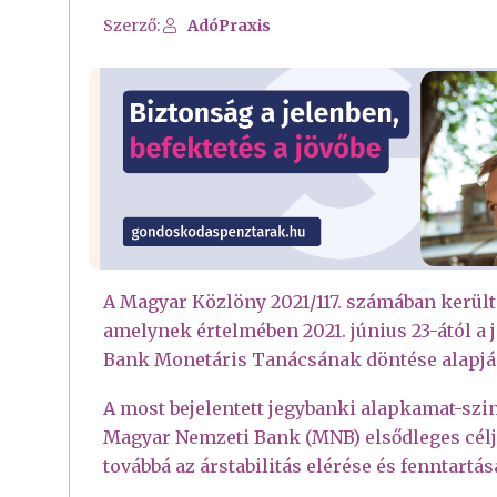
Szerző:
AdóPraxis
A Magyar Közlöny 2021/117. számában került k
amelynek értelmében 2021. június 23-ától a
Bank Monetáris Tanácsának döntése alapj
A most bejelentett jegybanki alapkamat-szin
Magyar Nemzeti Bank (MNB) elsődleges célja
továbbá az árstabilitás elérése és fenntartás