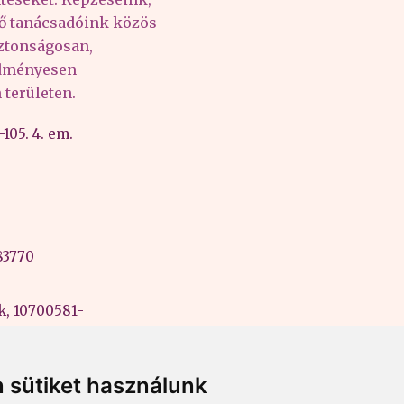
tő tanácsadóink közös
iztonságosan,
edményesen
területen.
105. 4. em.
83770
k, 10700581-
ási szám:
 sütiket használunk