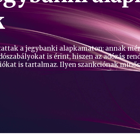
k
tattak a jegybanki alapkamaton: annak mért
zabályokat is érint, hiszen az adózás rendj
ókat is tartalmaz. Ilyen szankciónak minős