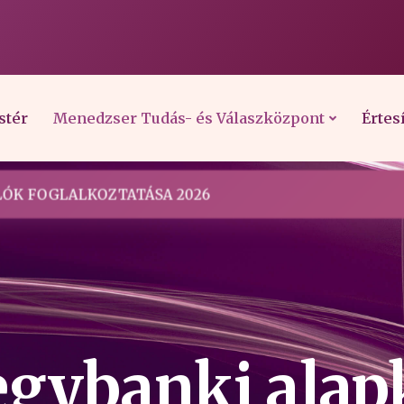
stér
Menedzser Tudás- és Válaszközpont
Értes
ÓK FOGLALKOZTATÁSA 2026
egybanki alap