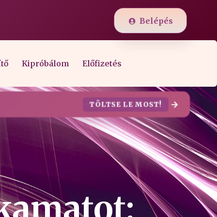
Belépés
ítő
Kipróbálom
Előfizetés
TÖLTSE LE MOST!
kamatot: