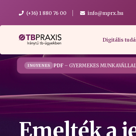
(+36) 1 880 76 00
info@mprx.hu
Digitális tudá
PDF
– GYERMEKES MUNKAVÁLLAL
INGYENES
Emelték a j