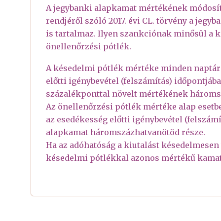
A jegybanki alapkamat mértékének módosítá
rendjéről szóló 2017. évi CL. törvény a jeg
is tartalmaz. Ilyen szankciónak minősül a 
önellenőrzési pótlék.
A késedelmi pótlék mértéke minden naptári
előtti igénybevétel (felszámítás) időpontjá
százalékponttal növelt mértékének hároms
Az önellenőrzési pótlék mértéke alap esetb
az esedékesség előtti igénybevétel (felszám
alapkamat háromszázhatvanötöd része.
Ha az adóhatóság a kiutalást késedelmesen 
késedelmi pótlékkal azonos mértékű kamato