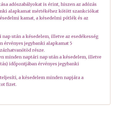
sa adószabályokat is érint, hiszen az adózás
ybanki alapkamat mértékéhez kötött szankciókat
késedelmi kamat, a késedelmi pótlék és az
 nap után a késedelem, illetve az esedékesség
ban érvényes jegybanki alapkamat 5
zázhatvanötöd része.
en minden naptári nap után a késedelem, illetve
ítás) időpontjában érvényes jegybanki
teljesíti, a késedelem minden napjára a
t fizet.