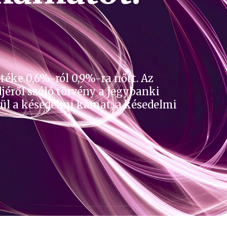
éke 0,6%-ról 0,9%-ra nőtt. Az
éről szóló törvény a jegybanki
ül a késedelmi kamat, a késedelmi