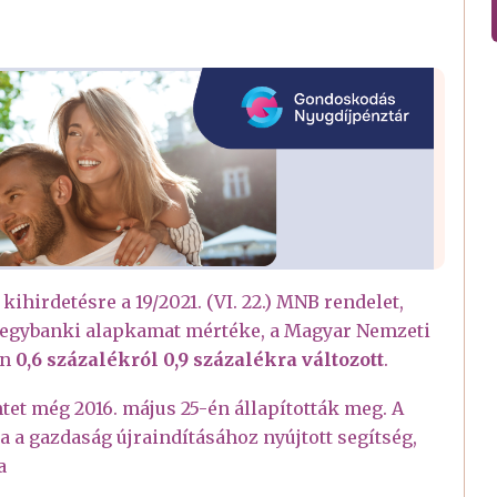
ihirdetésre a 19/2021. (VI. 22.) MNB rendelet,
 jegybanki alapkamat mértéke, a Magyar Nemzeti
án
0,6 százalékról 0,9 százalékra változott
.
tet még 2016. május 25-én állapították meg. A
 a gazdaság újraindításához nyújtott segítség,
a