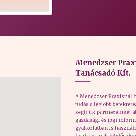
Menedzser Praxi
Tanácsadó Kft.
A Menedzser Praxisnál h
tudás a legjobb befektet
segítjük partnereinket 
gazdasági és jogi inform
gyakorlatban is haszná
hozhassanak felelős dön