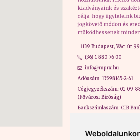
kiadványaink és szakér
célja, hogy ügyfeleink b
jogkövető módon és er
működhessenek minden 
1139 Budapest, Váci út 99-
(36) 1 880 76 00
info@mprx.hu
Adószám: 13598145-2-41
Cégjegyzékszám: 01-09-8
(Fővárosi Bíróság)
Bankszámlaszám: CIB Ban
43202906-51100005
Felnőttképzési nyilvántart
Weboldalunkon
B/2020/000053