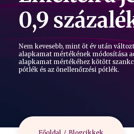
0,9 százalé
Nem kevesebb, mint öt év után változ
alapkamat mértékének módosítása adós
alapkamat mértékéhez kötött szankci
pótlék és az önellenőrzési pótlék.
Főoldal
Blogcikkek