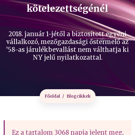
kötelezettségénél
2018. január 1-jétől a biztosított egyéni
vállalkozó, mezőgazdasági őstermelő az
’58-as járulékbevallást nem válthatja ki
NY jelű nyilatkozattal.
Főoldal
Blogcikkek
Ez a tartalom 3068 napja jelent meg,