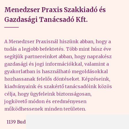
Menedzser Praxis Szakkiadó és
Gazdasági Tanácsadó Kft.
A Menedzser Praxisnál hiszünk abban, hogy a
tudás a legjobb befektetés. Több mint húsz éve
segítjük partnereinket abban, hogy naprakész
gazdasági és jogi információkkal, valamint a
gyakorlatban is használható megoldásokkal
hozhassanak felelős döntéseket. Képzéseink,
kiadványaink és szakértő tanácsadóink közös
célja, hogy ügyfeleink biztonságosan,
jogkövető módon és eredményesen
működhessenek minden területen.
1139 Budapest, Váci út 99-105. 4. em.