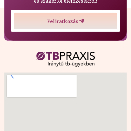
és szakértői elemzésekről!
Feliratkozás