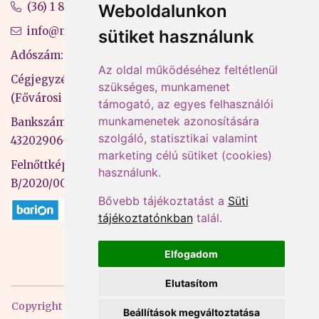
(36) 1 880 76 00
Weboldalunkon
info@mprx.hu
sütiket használunk
Adószám: 13598145-2-41
Az oldal működéséhez feltétlenül
Cégjegyzékszám: 01-09-883770
szükséges, munkamenet
(Fővárosi Bíróság)
támogató, az egyes felhasználói
munkamenetek azonosítására
Bankszámlaszám: CIB Bank, 10700581-
szolgáló, statisztikai valamint
43202906-51100005
marketing célú sütiket (cookies)
Felnőttképzési nyilvántartási szám:
használunk.
B/2020/000053
Bővebb tájékoztatást a
Süti
tájékoztatónkban
talál.
Elfogadom
Elutasítom
Copyright
2026 Mprx. Minden jog fenntartva
Menedzser
Beállítások megváltoztatása