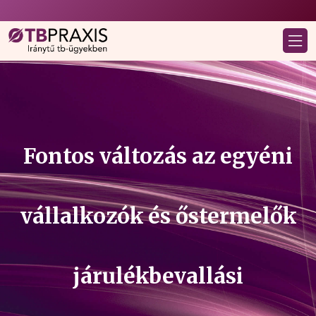
Fontos változás az egyéni
vállalkozók és őstermelők
járulékbevallási