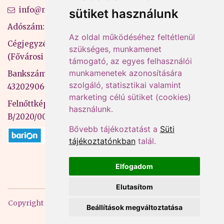
info@mprx.hu
sütiket használunk
Adószám: 13598145-2-41
Az oldal működéséhez feltétlenül
Cégjegyzékszám: 01-09-883770
szükséges, munkamenet
(Fővárosi Bíróság)
támogató, az egyes felhasználói
munkamenetek azonosítására
Bankszámlaszám: CIB Bank, 10700581-
szolgáló, statisztikai valamint
43202906-51100005
marketing célú sütiket (cookies)
Felnőttképzési nyilvántartási szám:
használunk.
B/2020/000053
Bővebb tájékoztatást a
Süti
tájékoztatónkban
talál.
Elfogadom
Elutasítom
Copyright
2026 Mprx. Minden jog fenntartva
Menedzser
Beállítások megváltoztatása
Praxis Kft