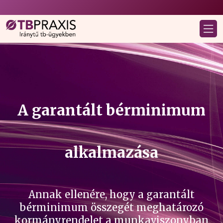
A garantált bérminimum
alkalmazása
Annak ellenére, hogy a garantált
bérminimum összegét meghatározó
kormányrendelet a munkaviszonyban