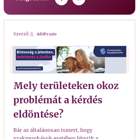
Szerző:
AdóPraxis
Mely területeken okoz
problémát a kérdés
eldöntése?
Bár az általánosan ismert, hogy
szakmunkások esetében létezik a