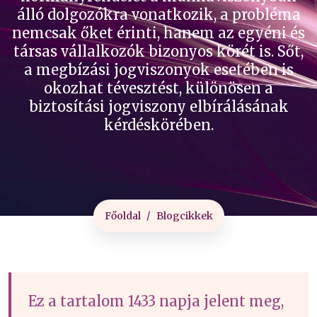
álló dolgozókra vonatkozik, a probléma
nemcsak őket érinti, hanem az egyéni és
társas vállalkozók bizonyos körét is. Sőt,
a megbízási jogviszonyok esetében is
okozhat tévesztést, különösen a
biztosítási jogviszony elbírálásának
kérdéskörében.
Főoldal
Blogcikkek
Ez a tartalom 1433 napja jelent meg,