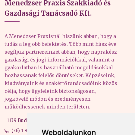
Menedzser Praxis Szakkiadó és
Gazdasági Tanácsadó Kft.
A Menedzser Praxisnál hiszünk abban, hogy a
tudás a legjobb befektetés. Több mint húsz éve
segítjük partnereinket abban, hogy naprakész
gazdasági és jogi információkkal, valamint a
gyakorlatban is használható megoldásokkal
hozhassanak felelős döntéseket. Képzéseink,
kiadványaink és szakértő tanácsadóink közös
célja, hogy ügyfeleink biztonságosan,
jogkövető módon és eredményesen
működhessenek minden területen.
1139 Budapest, Váci út 99-105. 4. em.
(36) 1 880 76 00
Weboldalunkon