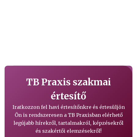
TB Praxis szakmai
értesítő
Iratkozzon fel havi értesítőnkre és értesüljön
Ön is rendszeresen a TB Praxisban elérhető
legújabb hírekről, tartalmakról, képzésekről
és szakértői elemzésekről!