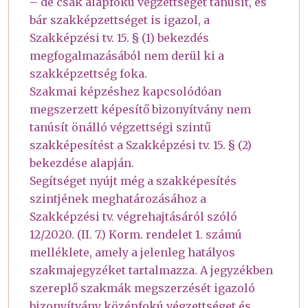
– de csak alapfokú végzettséget tanúsít, és
bár szakképzettséget is igazol, a
Szakképzési tv. 15. § (1) bekezdés
megfogalmazásából nem derül ki a
szakképzettség foka.
Szakmai képzéshez kapcsolódóan
megszerzett képesítő bizonyítvány nem
tanúsít önálló végzettségi szintű
szakképesítést a Szakképzési tv. 15. § (2)
bekezdése alapján.
Segítséget nyújt még a szakképesítés
szintjének meghatározásához a
Szakképzési tv. végrehajtásáról szóló
12/2020. (II. 7.) Korm. rendelet 1. számú
melléklete, amely a jelenleg hatályos
szakmajegyzéket tartalmazza. A jegyzékben
szereplő szakmák megszerzését igazoló
bizonyítvány középfokú végzettséget és