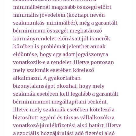
minimálbérnél magasabb összegű előírt
minimális jövedelem (köznapi nevén
szakmunkás-minimálbér), még a garantált
bérminimum összegét meghatározó
kormányrendelet előírásait jól ismerők
körében is problémát jelenthet annak
eldöntése, hogy egy adott jogviszonyra
vonatkozik-e a rendelet, illetve pontosan
mely szakmák esetében kötelező
alkalmazni. A gyakorlatban
bizonytalanságot okozhat, hogy mely
szakmák esetében kell legalább a garantált
bérminimumot megállapítani bérként,
illetve mely szakmák esetében kötelező a
biztosított egyéni és társas vállalkozókra
vonatkozó járulékfizetési alsó határt, illetve
a szociális hozzájárulási adó fizetési alsó