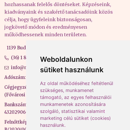
hozhassanak felelős döntéseket. Képzéseink,
kiadványaink és szakértő tanácsadóink közös
célja, hogy ügyfeleink biztonságosan,
jogkövető módon és eredményesen
működhessenek minden területen.
1139 Budapest, Váci út 99-105. 4. em.
(36) 1 880 76 00
Weboldalunkon
info@mprx.hu
sütiket használunk
Adószám: 13598145-2-41
Az oldal működéséhez feltétlenül
Cégjegyzékszám: 01-09-883770
szükséges, munkamenet
(Fővárosi Bíróság)
támogató, az egyes felhasználói
munkamenetek azonosítására
Bankszámlaszám: CIB Bank, 10700581-
szolgáló, statisztikai valamint
43202906-51100005
marketing célú sütiket (cookies)
Felnőttképzési nyilvántartási szám:
használunk.
B/2020/000053