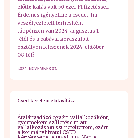
előtte katás volt 50 ezer Ft fizetéssel.
Érdemes igényelnie a csedet, ha
veszélyeztetett terhesként
táppénzen van 2024. augusztus 1-
jétől és a babával koraszülött
osztályon fekszenek 2024. október
08-tól?
2024. NOVEMBER 03.
Csed-kérelem elutasítása
Átalányadózó egyéni vállalkozóként,
gyermekem születése miatt
vállalkozásom szüneteltettem, ezért
a kormányhivatal CSED-
kérvényemet elutasította. Van-e