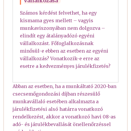
vállalkozása
Számos kérdést felvethet, ha egy
kismama gyes mellett – vagyis
munkaviszonyában nem dolgozva –
elindít egy átalányadózó egyéni
vállalkozást. Főfoglalkozásnak
minősül-e ebben az esetben az egyéni
vállalkozás? Vonatkozik-e erre az
esetre a kedvezményes járulékfizetés?
Abban az esetben, ha a munkáltató 2020-ban
csecsemőgondozási díjban részesülő
munkavállaló esetében alkalmazta a
járulékfizetési alsó határra vonatkozó
rendelkezést, akkor a vonatkozó havi 08-as
adó- és járulékbevallását önellenőrzéssel