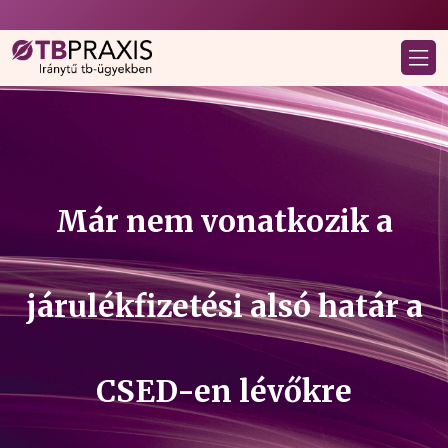
Már nem vonatkozik a
járulékfizetési alsó határ a
CSED-en lévőkre