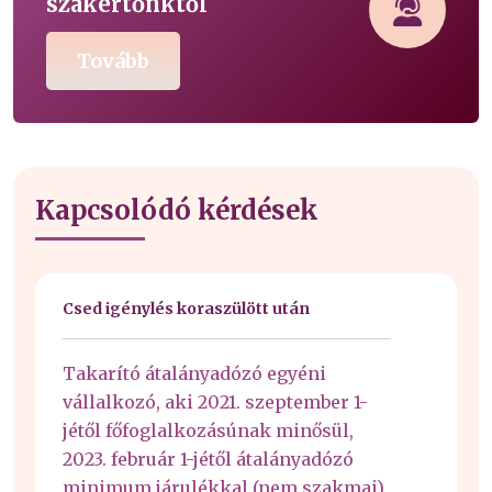
szakértőnktől
Tovább
Kapcsolódó kérdések
Csed igénylés koraszülött után
Takarító átalányadózó egyéni
vállalkozó, aki 2021. szeptember 1-
jétől főfoglalkozásúnak minősül,
2023. február 1-jétől átalányadózó
minimum járulékkal (nem szakmai),