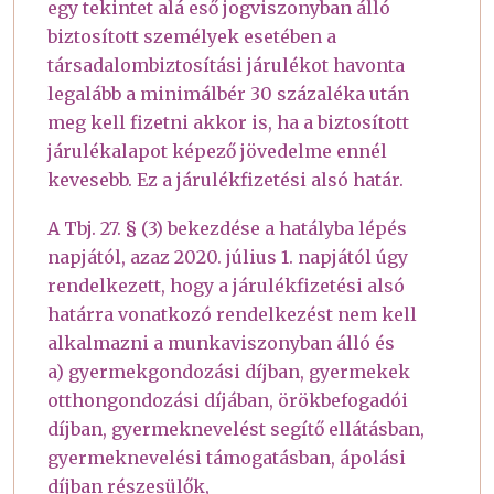
egy tekintet alá eső jogviszonyban álló
biztosított személyek esetében a
társadalombiztosítási járulékot havonta
legalább a minimálbér 30 százaléka után
meg kell fizetni akkor is, ha a biztosított
járulékalapot képező jövedelme ennél
kevesebb. Ez a járulékfizetési alsó határ.
A Tbj. 27. § (3) bekezdése a hatályba lépés
napjától, azaz 2020. július 1. napjától úgy
rendelkezett, hogy a járulékfizetési alsó
határra vonatkozó rendelkezést nem kell
alkalmazni a munkaviszonyban álló és
a) gyermekgondozási díjban, gyermekek
otthongondozási díjában, örökbefogadói
díjban, gyermeknevelést segítő ellátásban,
gyermeknevelési támogatásban, ápolási
díjban részesülők,