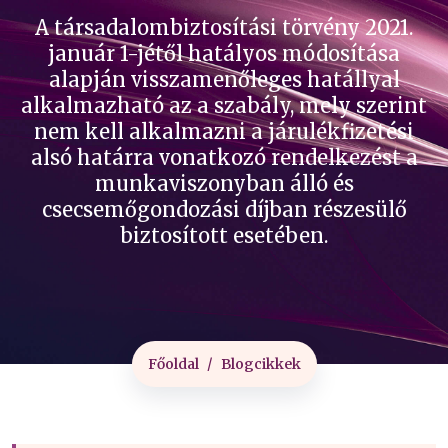
A társadalombiztosítási törvény 2021.
január 1-jétől hatályos módosítása
alapján visszamenőleges hatállyal
alkalmazható az a szabály, mely szerint
nem kell alkalmazni a járulékfizetési
alsó határra vonatkozó rendelkezést a
munkaviszonyban álló és
csecsemőgondozási díjban részesülő
biztosított esetében.
Főoldal
Blogcikkek