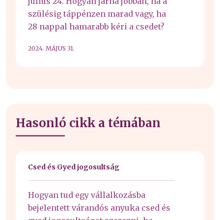
július 24. Hogyan járna jobban, ha a
szülésig táppénzen marad vagy, ha
28 nappal hamarabb kéri a csedet?
2024. MÁJUS 31.
Hasonló cikk a témában
Csed és Gyed jogosultság
Hogyan tud egy vállalkozásba
bejelentett várandós anyuka csed és