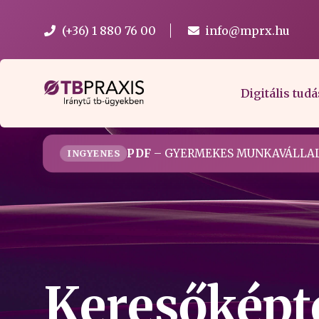
(+36) 1 880 76 00
info@mprx.hu
Digitális tudá
PDF
– GYERMEKES MUNKAVÁLLAL
INGYENES
Keresőképte