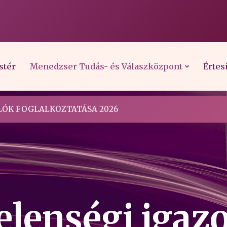
stér
Menedzser Tudás- és Válaszközpont
Értes
ÓK FOGLALKOZTATÁSA 2026
lenségi igazo