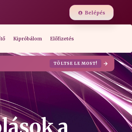
Belépés
ítő
Kipróbálom
Előfizetés
TÖLTSE LE MOST!
lások a