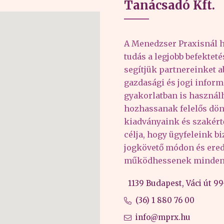
Tanácsadó Kft.
A Menedzser Praxisnál h
tudás a legjobb befektet
segítjük partnereinket 
gazdasági és jogi inform
gyakorlatban is haszná
hozhassanak felelős dön
kiadványaink és szakér
célja, hogy ügyfeleink b
jogkövető módon és er
működhessenek minden 
1139 Budapest, Váci út 99-
(36) 1 880 76 00
info@mprx.hu