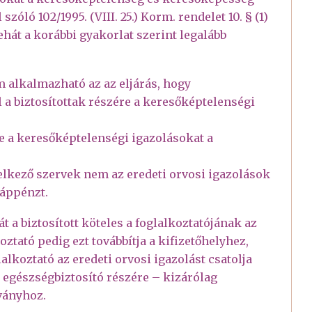
zóló 102/1995. (VIII. 25.) Korm. rendelet 10. § (1)
hát a korábbi gyakorlat szerint legalább
 alkalmazható az az eljárás, hogy
 a biztosítottak részére a keresőképtelenségi
le a keresőképtelenségi igazolásokat a
lkező szervek nem az eredeti orvosi igazolások
táppénzt.
 a biztosított köteles a foglalkoztatójának az
oztató pedig ezt továbbítja a kifizetőhelyhez,
alkoztató az eredeti orvosi igazolást csatolja
egészségbiztosító részére – kizárólag
ványhoz.