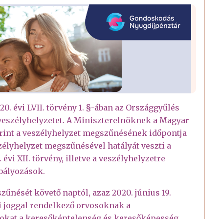
0. évi LVII. törvény 1. §-ában az Országgyűlés
veszélyhelyzetet. A Miniszterelnöknek a Magyar
erint a veszélyhelyzet megszűnésének időpontja
szélyhelyzet megszűnésével hatályát veszti a
vi XII. törvény, illetve a veszélyhelyzetre
abályozások.
űnését követő naptól, azaz 2020. június 19.
i joggal rendelkező orvosoknak a
sokat a keresőképtelenség és keresőképesség