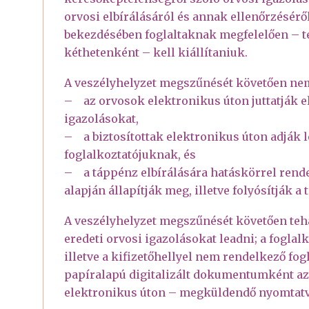
orvosi elbírálásáról és annak ellenőrzéséről s
bekezdésében foglaltaknak megfelelően – te
kéthetenként – kell kiállítaniuk.
A veszélyhelyzet megszűnését követően nem
– az orvosok elektronikus úton juttatják el
igazolásokat,
– a biztosítottak elektronikus úton adják 
foglalkoztatójuknak, és
– a táppénz elbírálására hatáskörrel rende
alapján állapítják meg, illetve folyósítják a 
A veszélyhelyzet megszűnését követően tehát
eredeti orvosi igazolásokat leadni; a foglalk
illetve a kifizetőhellyel nem rendelkező fogl
papíralapú digitalizált dokumentumként az 
elektronikus úton – megküldendő nyomtat