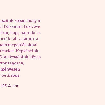
iszünk abban, hogy a
és. Több mint húsz éve
abban, hogy naprakész
ációkkal, valamint a
lható megoldásokkal
téseket. Képzéseink,
tő tanácsadóink közös
iztonságosan,
edményesen
területen.
105. 4. em.