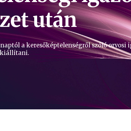
zet után
naptól a keresőképtelenségről szóló orvosi 
kiállítani.