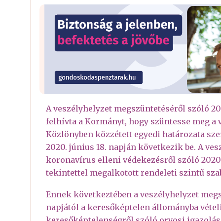
A veszélyhelyzet megszüntetéséről szóló 202
felhívta a Kormányt, hogy szüntesse meg a 
Közlönyben közzétett egyedi határozata sz
2020. június 18. napján következik be. A ve
koronavírus elleni védekezésről szóló 2020. é
tekintettel megalkotott rendeleti szintű sz
Ennek következtében a veszélyhelyzet megsz
napjától a keresőképtelen állományba vétel
keresőképtelenségről szóló orvosi igazolá