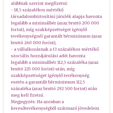
alábbiak szerint megfizetni:
- 18,5 százalékos mértékű
társadalombiztosítási járulék alapja havonta
legalább a minimálbér (azaz bruttó 200 000
forint), míg szakképzettséget igénylő
tevékenységnél garantált bérminimum (azaz
bruttó 260 000 forint),
- a vállalkozásnak a 13 százalékos mértékű
szociális hozzájárulási adót havonta
legalább a minimálbér 112,5 százaléka (azaz
bruttó 225 000 forint) után, míg
szakképzettséget igénylő tevékenység
esetén a garantált bérminimum 112,5
százaléka (azaz bruttó 292 500 forint) után
meg kell fizetni.
Megjegyzés: Ha azonban a
keresőtevékenységből származó jövedelem