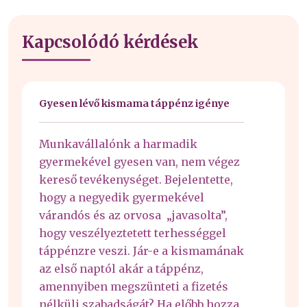
Kapcsolódó kérdések
Gyesen lévő kismama táppénz igénye
Munkavállalónk a harmadik
gyermekével gyesen van, nem végez
kereső tevékenységet. Bejelentette,
hogy a negyedik gyermekével
várandós és az orvosa „javasolta”,
hogy veszélyeztetett terhességgel
táppénzre veszi. Jár-e a kismamának
az első naptól akár a táppénz,
amennyiben megszünteti a fizetés
nélküli szabadságát? Ha előbb hozza