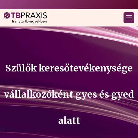
Szülők keresőtevékenysége
vállalkozóként gyes és gyed
alatt