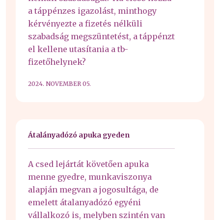
a táppénzes igazolást, minthogy
kérvényezte a fizetés nélküli
szabadság megszüntetést, a táppénzt
el kellene utasítania a tb-
fizetőhelynek?
2024. NOVEMBER 05.
Átalányadózó apuka gyeden
A csed lejártát követően apuka
menne gyedre, munkaviszonya
alapján megvan a jogosultága, de
emelett átalanyadózó egyéni
vállalkozó is, melyben szintén van