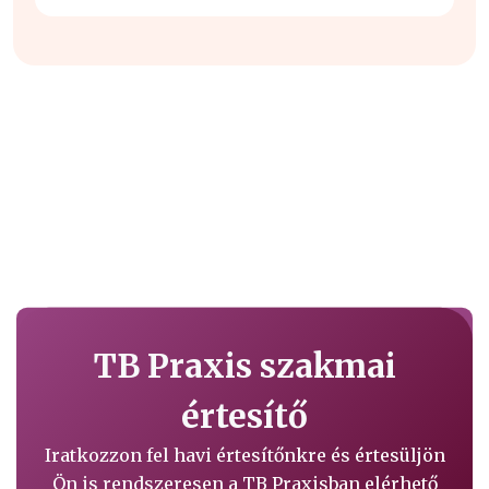
TB Praxis szakmai
értesítő
Iratkozzon fel havi értesítőnkre és értesüljön
Ön is rendszeresen a TB Praxisban elérhető