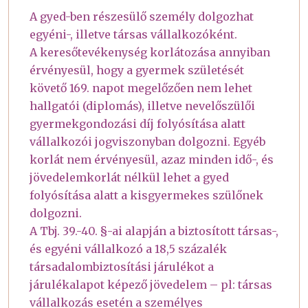
A gyed-ben részesülő személy dolgozhat
egyéni-, illetve társas vállalkozóként.
A keresőtevékenység korlátozása annyiban
érvényesül, hogy a gyermek születését
követő 169. napot megelőzően nem lehet
hallgatói (diplomás), illetve nevelőszülői
gyermekgondozási díj folyósítása alatt
vállalkozói jogviszonyban dolgozni. Egyéb
korlát nem érvényesül, azaz minden idő-, és
jövedelemkorlát nélkül lehet a gyed
folyósítása alatt a kisgyermekes szülőnek
dolgozni.
A Tbj. 39.-40. §-ai alapján a biztosított társas-,
és egyéni vállalkozó a 18,5 százalék
társadalombiztosítási járulékot a
járulékalapot képező jövedelem – pl: társas
vállalkozás esetén a személyes