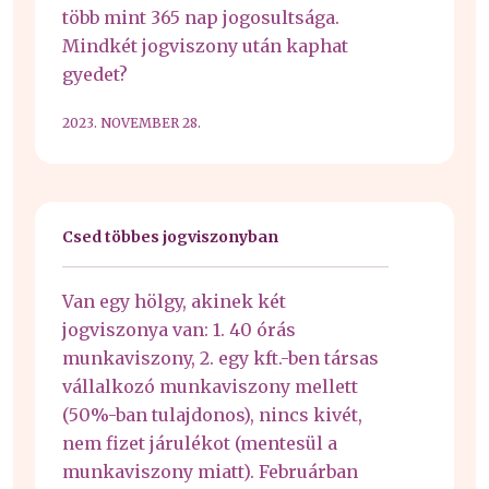
több mint 365 nap jogosultsága.
Mindkét jogviszony után kaphat
gyedet?
2023. NOVEMBER 28.
Csed többes jogviszonyban
Van egy hölgy, akinek két
jogviszonya van: 1. 40 órás
munkaviszony, 2. egy kft.-ben társas
vállalkozó munkaviszony mellett
(50%-ban tulajdonos), nincs kivét,
nem fizet járulékot (mentesül a
munkaviszony miatt). Februárban