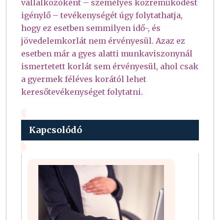
vállalkozóként – személyes közreműködést
igénylő – tevékenységét úgy folytathatja,
hogy ez esetben semmilyen idő-, és
jövedelemkorlát nem érvényesül. Azaz ez
esetben már a gyes alatti munkaviszonynál
ismertetett korlát sem érvényesül, ahol csak
a gyermek féléves korától lehet
keresőtevékenységet folytatni.
Kapcsolódó