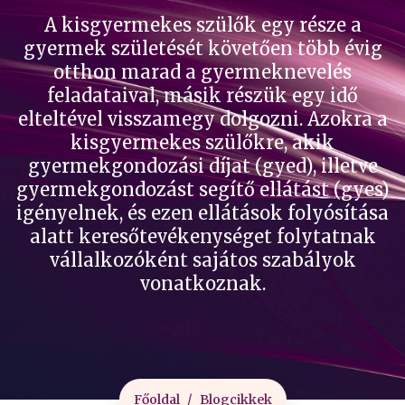
A kisgyermekes szülők egy része a
gyermek születését követően több évig
otthon marad a gyermeknevelés
feladataival, másik részük egy idő
elteltével visszamegy dolgozni. Azokra a
kisgyermekes szülőkre, akik
gyermekgondozási díjat (gyed), illetve
gyermekgondozást segítő ellátást (gyes)
igényelnek, és ezen ellátások folyósítása
alatt keresőtevékenységet folytatnak
vállalkozóként sajátos szabályok
vonatkoznak.
Főoldal
Blogcikkek