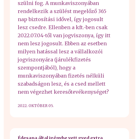
szülni fog. A munkaviszonyában
rendelkezik a szülést megelőző 365
nap biztosítási idővel, így jogosult
lesz csedre. Ellenben a kft.-ben csak
2022.07.04-től van jogviszonya, így itt
nem lesz jogosult. Ebben az esetben
milyen hatással lesz a vállalkozói
jogviszonyára (járulékfizetés
szempontjából), hogy a
munkaviszonyában fizetés nélküli
szabadságon lesz, és a csed mellett
nem végezhet keresőtevékenységet?
2022. OKTÓBER 05.
Édesapa által igénybe vett gyed extra