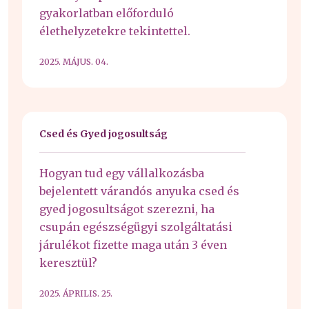
gyakorlatban előforduló
élethelyzetekre tekintettel.
2025. MÁJUS. 04.
Csed és Gyed jogosultság
Hogyan tud egy vállalkozásba
bejelentett várandós anyuka csed és
gyed jogosultságot szerezni, ha
csupán egészségügyi szolgáltatási
járulékot fizette maga után 3 éven
keresztül?
2025. ÁPRILIS. 25.