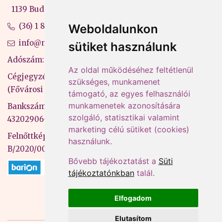
1139 Budapest, Váci út 99-105. 4. em.
(36) 1 880 76 00
Weboldalunkon
info@mprx.hu
sütiket használunk
Adószám: 13598145-2-41
Az oldal működéséhez feltétlenül
Cégjegyzékszám: 01-09-883770
szükséges, munkamenet
(Fővárosi Bíróság)
támogató, az egyes felhasználói
munkamenetek azonosítására
Bankszámlaszám: CIB Bank, 10700581-
szolgáló, statisztikai valamint
43202906-51100005
marketing célú sütiket (cookies)
Felnőttképzési nyilvántartási szám:
használunk.
B/2020/000053
Bővebb tájékoztatást a
Süti
tájékoztatónkban
talál.
Elfogadom
Elutasítom