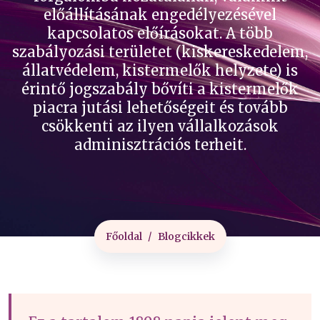
előállításának engedélyezésével
kapcsolatos előírásokat. A több
szabályozási területet (kiskereskedelem,
állatvédelem, kistermelők helyzete) is
érintő jogszabály bővíti a kistermelők
piacra jutási lehetőségeit és tovább
csökkenti az ilyen vállalkozások
adminisztrációs terheit.
Főoldal
Blogcikkek