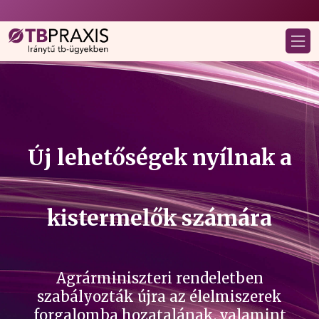
Új lehetőségek nyílnak a
kistermelők számára
Agrárminiszteri rendeletben
szabályozták újra az élelmiszerek
forgalomba hozatalának, valamint