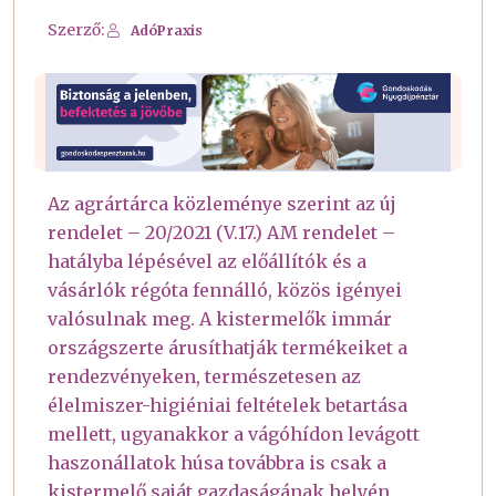
Szerző:
AdóPraxis
Az agrártárca közleménye szerint az új
rendelet – 20/2021 (V.17.) AM rendelet –
hatályba lépésével az előállítók és a
vásárlók régóta fennálló, közös igényei
valósulnak meg. A kistermelők immár
országszerte árusíthatják termékeiket a
rendezvényeken, természetesen az
élelmiszer-higiéniai feltételek betartása
mellett, ugyanakkor a vágóhídon levágott
haszonállatok húsa továbbra is csak a
kistermelő saját gazdaságának helyén