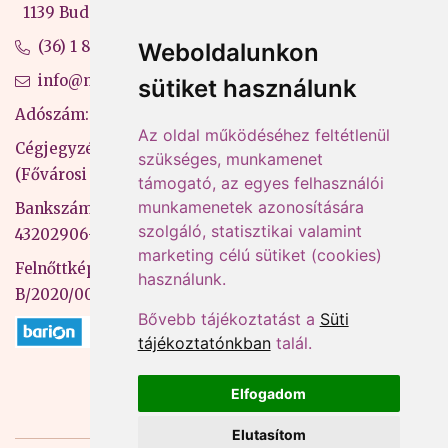
1139 Budapest, Váci út 99-105. 4. em.
(36) 1 880 76 00
Weboldalunkon
info@mprx.hu
sütiket használunk
Adószám: 13598145-2-41
Az oldal működéséhez feltétlenül
Cégjegyzékszám: 01-09-883770
szükséges, munkamenet
(Fővárosi Bíróság)
támogató, az egyes felhasználói
munkamenetek azonosítására
Bankszámlaszám: CIB Bank, 10700581-
szolgáló, statisztikai valamint
43202906-51100005
marketing célú sütiket (cookies)
Felnőttképzési nyilvántartási szám:
használunk.
B/2020/000053
Bővebb tájékoztatást a
Süti
tájékoztatónkban
talál.
Elfogadom
Elutasítom