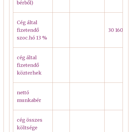
bérből)
Cég által
fizetendő
30 160
szoc.hó 13 %
cég által
fizetendő
közterhek
nettó
munkabér
cég összes
költsége