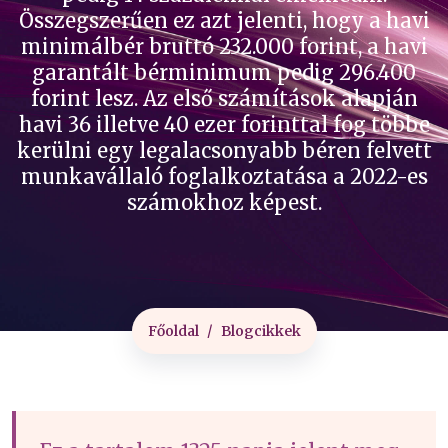
Összegszerűen ez azt jelenti, hogy a havi
minimálbér bruttó 232.000 forint, a havi
garantált bérminimum pedig 296.400
forint lesz. Az első számítások alapján
havi 36 illetve 40 ezer forinttal fog többe
kerülni egy legalacsonyabb béren felvett
munkavállaló foglalkoztatása a 2022-es
számokhoz képest.
Főoldal
Blogcikkek