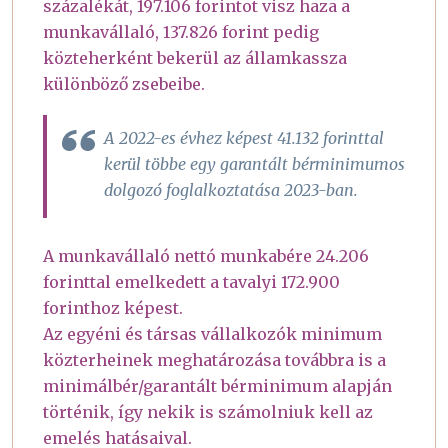
százalékát, 197.106 forintot visz haza a
munkavállaló, 137.826 forint pedig
közteherként bekerül az államkassza
különböző zsebeibe.
A 2022-es évhez képest 41.132 forinttal
kerül többe egy garantált bérminimumos
dolgozó foglalkoztatása 2023-ban.
A munkavállaló nettó munkabére 24.206
forinttal emelkedett a tavalyi 172.900
forinthoz képest.
Az egyéni és társas vállalkozók minimum
közterheinek meghatározása továbbra is a
minimálbér/garantált bérminimum alapján
történik, így nekik is számolniuk kell az
emelés hatásaival.