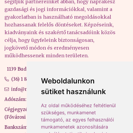
segítjük partnereinket abban, hogy naprakész
gazdasági és jogi információkkal, valamint a
gyakorlatban is használható megoldásokkal
hozhassanak felelős döntéseket. Képzéseink,
kiadványaink és szakértő tanácsadóink közös
célja, hogy ügyfeleink biztonságosan,
jogkövető módon és eredményesen
működhessenek minden területen.
1139 Budapest, Váci út 99-105. 4. em.
(36) 1 880 76 00
Weboldalunkon
info@mprx.hu
sütiket használunk
Adószám: 13598145-2-41
Az oldal működéséhez feltétlenül
Cégjegyzékszám: 01-09-883770
szükséges, munkamenet
(Fővárosi Bíróság)
támogató, az egyes felhasználói
munkamenetek azonosítására
Bankszámlaszám: CIB Bank, 10700581-