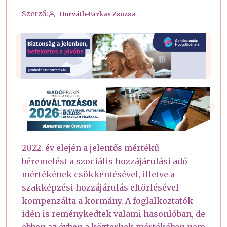
Szerző:
Horváth-Farkas Zsuzsa
2022. év elején a jelentős mértékű
béremelést a szociális hozzájárulási adó
mértékének csökkentésével, illetve a
szakképzési hozzájárulás eltörlésével
kompenzálta a kormány. A foglalkoztatók
idén is reménykedtek valami hasonlóban, de
ebben az évben a közterhek mértékében nem