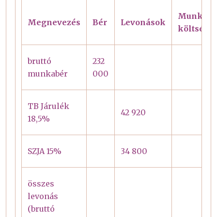
Munkálta
Megnevezés
Bér
Levonások
költségei
bruttó
232
munkabér
000
TB Járulék
42 920
18,5%
SZJA 15%
34 800
összes
levonás
(bruttó