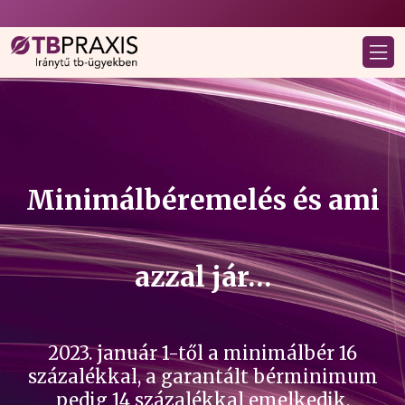
Minimálbéremelés és ami
azzal jár…
2023. január 1-től a minimálbér 16
százalékkal, a garantált bérminimum
pedig 14 százalékkal emelkedik.