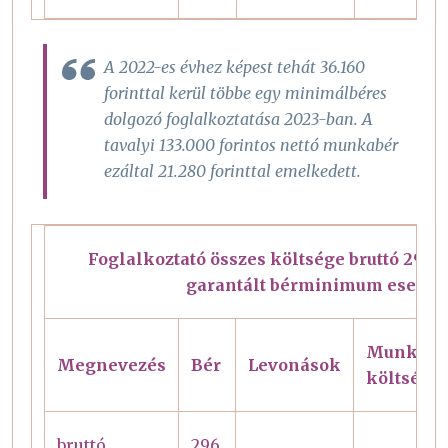
A 2022-es évhez képest tehát 36.160
forinttal kerül többe egy minimálbéres
dolgozó foglalkoztatása 2023-ban. A
tavalyi 133.000 forintos nettó munkabér
ezáltal 21.280 forinttal emelkedett.
Foglalkoztató összes költsége bruttó 296 4
garantált bérminimum esetén
Munkálta
Megnevezés
Bér
Levonások
költségei
bruttó
296