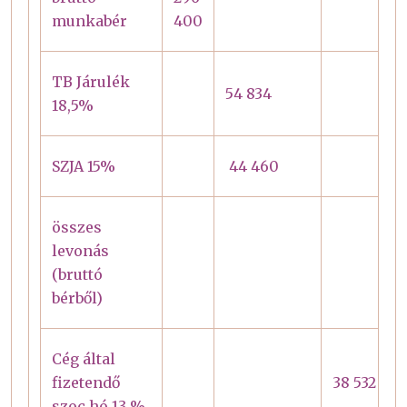
munkabér
400
TB Járulék
54 834
18,5%
SZJA 15%
44 460
összes
levonás
(bruttó
bérből)
Cég által
fizetendő
38 532
szoc.hó 13 %