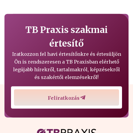
TB Praxis szakmai
értesítő
Iratkozzon fel havi értesítőnkre és értesüljön
Ön is rendszeresen a TB Praxisban elérhető
legújabb hírekről, tartalmakról, képzésekről
és szakértői elemzésekről!
Feliratkozás