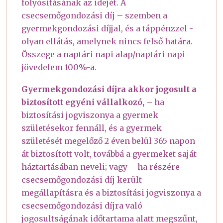
folyósításának az idejét. A
csecsemőgondozási díj – szemben a
gyermekgondozási díjjal, és a táppénzzel -
olyan ellátás, amelynek nincs felső határa.
Összege a naptári napi alap/naptári napi
jövedelem 100%-a.
Gyermekgondozási díjra akkor jogosult a
biztosított egyéni vállalkozó,
– ha
biztosítási jogviszonya a gyermek
születésekor fennáll, és a gyermek
születését megelőző 2 éven belül 365 napon
át biztosított volt, továbbá a gyermeket saját
háztartásában neveli; vagy – ha részére
csecsemőgondozási díj került
megállapításra és a biztosítási jogviszonya a
csecsemőgondozási díjra való
jogosultságának időtartama alatt megszűnt,