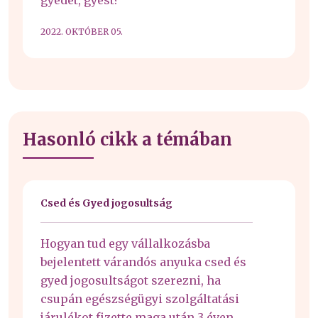
gyedet, gyest?
2022. OKTÓBER 05.
Hasonló cikk a témában
Csed és Gyed jogosultság
Hogyan tud egy vállalkozásba
bejelentett várandós anyuka csed és
gyed jogosultságot szerezni, ha
csupán egészségügyi szolgáltatási
járulékot fizette maga után 3 éven