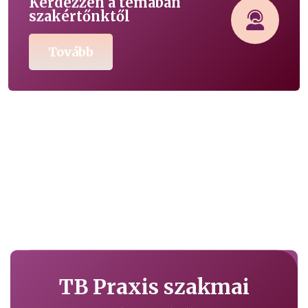
Kérdezzen a témában
szakértőnktől
Tovább
TB Praxis szakmai