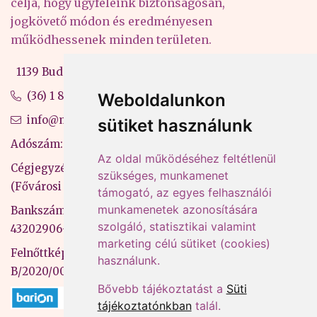
célja, hogy ügyfeleink biztonságosan,
jogkövető módon és eredményesen
működhessenek minden területen.
1139 Budapest, Váci út 99-105. 4. em.
(36) 1 880 76 00
Weboldalunkon
info@mprx.hu
sütiket használunk
Adószám: 13598145-2-41
Az oldal működéséhez feltétlenül
Cégjegyzékszám: 01-09-883770
szükséges, munkamenet
(Fővárosi Bíróság)
támogató, az egyes felhasználói
munkamenetek azonosítására
Bankszámlaszám: CIB Bank, 10700581-
szolgáló, statisztikai valamint
43202906-51100005
marketing célú sütiket (cookies)
Felnőttképzési nyilvántartási szám:
használunk.
B/2020/000053
Bővebb tájékoztatást a
Süti
tájékoztatónkban
talál.