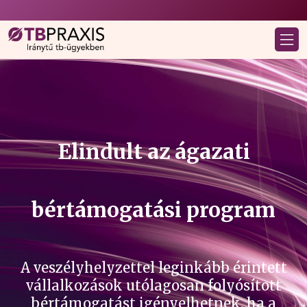
Elindult az ágazati
bértámogatási program
A veszélyhelyzettel leginkább érintett
vállalkozások utólagosan folyósított
bértámogatást igényelhetnek, ha a