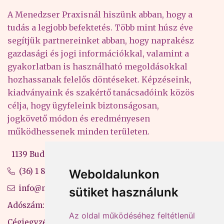
A Menedzser Praxisnál hiszünk abban, hogy a
tudás a legjobb befektetés. Több mint húsz éve
segítjük partnereinket abban, hogy naprakész
gazdasági és jogi információkkal, valamint a
gyakorlatban is használható megoldásokkal
hozhassanak felelős döntéseket. Képzéseink,
kiadványaink és szakértő tanácsadóink közös
célja, hogy ügyfeleink biztonságosan,
jogkövető módon és eredményesen
működhessenek minden területen.
1139 Budapest, Váci út 99-105. 4. em.
(36) 1 880 76 00
Weboldalunkon
info@mprx.hu
sütiket használunk
Adószám: 13598145-2-41
Az oldal működéséhez feltétlenül
Cégjegyzékszám: 01-09-883770