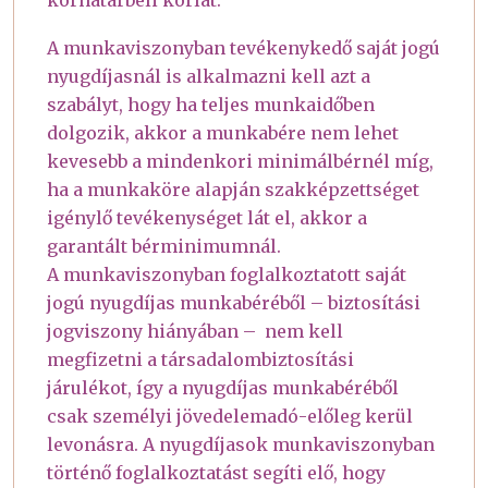
A munkaviszonyban tevékenykedő saját jogú
nyugdíjasnál is alkalmazni kell azt a
szabályt, hogy ha teljes munkaidőben
dolgozik, akkor a munkabére nem lehet
kevesebb a mindenkori minimálbérnél míg,
ha a munkaköre alapján szakképzettséget
igénylő tevékenységet lát el, akkor a
garantált bérminimumnál.
A munkaviszonyban foglalkoztatott saját
jogú nyugdíjas munkabéréből – biztosítási
jogviszony hiányában – nem kell
megfizetni a társadalombiztosítási
járulékot, így a nyugdíjas munkabéréből
csak személyi jövedelemadó-előleg kerül
levonásra. A nyugdíjasok munkaviszonyban
történő foglalkoztatást segíti elő, hogy