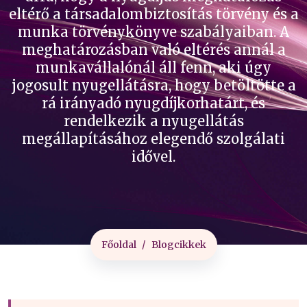
eltérő a társadalombiztosítás törvény és a
munka törvénykönyve szabályaiban. A
meghatározásban való eltérés annál a
munkavállalónál áll fenn, aki úgy
jogosult nyugellátásra, hogy betöltötte a
rá irányadó nyugdíjkorhatárt, és
rendelkezik a nyugellátás
megállapításához elegendő szolgálati
idővel.
Főoldal
Blogcikkek