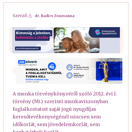
Szerző:
dr. Radics Zsuzsanna
A munka törvénykönyvéről szóló 2012. évi I.
törvény (Mt.) szerinti munkaviszonyban
foglalkoztatott saját jogú nyugdíjas
keresőtevékenységénél nincsen sem
időkorlát, sem jövedelemkorlát, sem
korhatárbeli korlát.