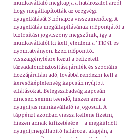
munkavállaló megkapja a határozatot arról,
hogy megállapították az öregségi
nyugellátását 3 hónapra visszamenőleg. A
nyugellátás megállapításának időpontjától a
biztosítási jogviszony megszűnik, így a
munkavállalót ki kell jelenteni a ’T1041-es
nyomtatványon. Ezen időponttól
visszaigénylésre kerül a befizetett
társadalombiztosítási járulék és szociális
hozzájárulási adó, továbbá rendezni kell a
keresőképtelenség kapcsán nyújtott
ellátásokat. Betegszabadság kapcsán
nincsen semmi teendő, hiszen arra a
nyugdíjas munkavállaló is jogosult. A
táppénzt azonban vissza kellene fizetni,
hiszen annak kifizetésére – a megküldött
nyugdíjmegállapító határozat alapján, a