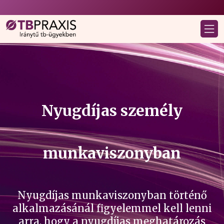
Nyugdíjas személy
munkaviszonyban
Nyugdíjas munkaviszonyban történő
alkalmazásánál figyelemmel kell lenni
arra, hogy a nyugdíjas meghatározás