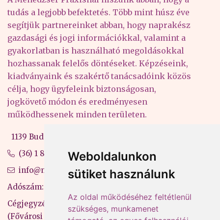
tudás a legjobb befektetés. Több mint húsz éve
segítjük partnereinket abban, hogy naprakész
gazdasági és jogi információkkal, valamint a
gyakorlatban is használható megoldásokkal
hozhassanak felelős döntéseket. Képzéseink,
kiadványaink és szakértő tanácsadóink közös
célja, hogy ügyfeleink biztonságosan,
jogkövető módon és eredményesen
működhessenek minden területen.
1139 Budapest, Váci út 99-105. 4. em.
(36) 1 880 76 00
Weboldalunkon
info@mprx.hu
sütiket használunk
Adószám: 13598145-2-41
Az oldal működéséhez feltétlenül
Cégjegyzékszám: 01-09-883770
szükséges, munkamenet
(Fővárosi Bíróság)