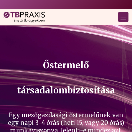
Őstermelő
társadalombiztosítása
Egy mezőgazdasági őstermelőnek van
egy napi 3-4 órás (heti 15, vagy 20 órás)
munkaviszonya. Jelenti-e mindez azt,