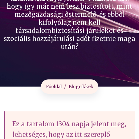
hogy így már nem lesz biztosított, mint
mezőgazdasági őstermelő, és ebből
kifolyólag nem kell
társadalombiztosítási járulékot és
szociális hozzájárulási adót fizetnie maga
után?
Főoldal
Blogcikkek
Ez a tartalom 1304 napja jelent meg,
lehetséges, hogy az itt szereplő