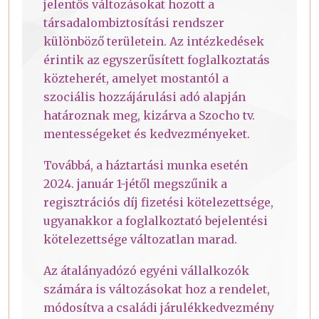
jelentős változásokat hozott a
társadalombiztosítási rendszer
különböző területein. Az intézkedések
érintik az egyszerűsített foglalkoztatás
közteherét, amelyet mostantól a
szociális hozzájárulási adó alapján
határoznak meg, kizárva a Szocho tv.
mentességeket és kedvezményeket.
Továbbá, a háztartási munka esetén
2024. január 1-jétől megszűnik a
regisztrációs díj fizetési kötelezettsége,
ugyanakkor a foglalkoztató bejelentési
kötelezettsége változatlan marad.
Az átalányadózó egyéni vállalkozók
számára is változásokat hoz a rendelet,
módosítva a családi járulékkedvezmény