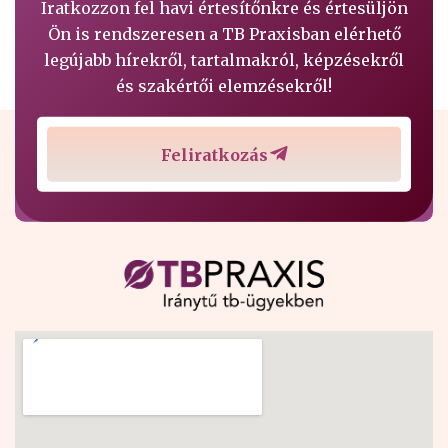
Iratkozzon fel havi értesítőnkre és értesüljön
Ön is rendszeresen a TB Praxisban elérhető
legújabb hírekről, tartalmakról, képzésekről
és szakértői elemzésekről!
Feliratkozás