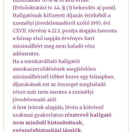
minimálbér 65%-át el kell érnie.
[Felsőoktatási tv. 44. § (3) bekezdés a) pont].
Hallgatónak kifizetett díjazás értékéből a
személyi jövedelemadóról szóló 1995. évi
CXVII. törvény 4.12.1. pontja alapján havonta
a hónap első napján érvényes havi
minimálbért meg nem haladó rész
adómentes.
Ha a munkavállaló hallgatói
munkaszerződésének megfelelően
minimálbérnél többet keres egy hónapban,
díjazásának ezt az összeget meghaladó
része már nem mentes a személyi
jövedelemadó alól.
A fent leírtak alapján, lévén a kötelező
szakmai gyakorlaton
résztvevő hallgató
nem minősül biztosítottnak,
egészségbiztosítási járulék,