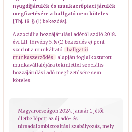
nyugdíjjárulék és munkaerőpiaci járulék
megfizetésére a hallgató nem köteles
[Tbj. 18. § (1) bekezdés].
A szociális hozzájárulási adóról szóló 2018.
évi LII. törvény 5. § (1) bekezdés e) pont
szerint a munkáltató
hallgatói
munkaszerződés
alapján foglalkoztatott
munkavállalójára tekintettel szociális
hozzájárulási adó megfizetésére sem
köteles.
Magyarországon 2024. január 1-jétől
életbe lépett az új adó- és
társadalombiztosítási szabályozás, mely