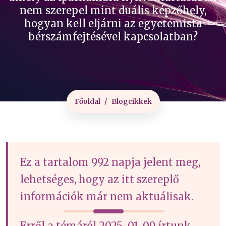
nem szerepel mint duális képzőhely,
hogyan kell eljárni az egyetemista
bérszámfejtésével kapcsolatban?
Főoldal
Blogcikkek
Ez a tartalom 992 napja jelent meg,
lehetséges, hogy az itt szereplő
információk már nem aktuálisak.
Erről a témáról 2025-01-09 írtunk