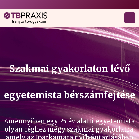
Szakmai gyakorlaton lévő
egyetemista bérszámfejtése
Amennyiben egy 25 év alatti egyetemista
olyan céghez megy szakmai gyakorlatra,
amely az Iparkamara nyilvántartásában