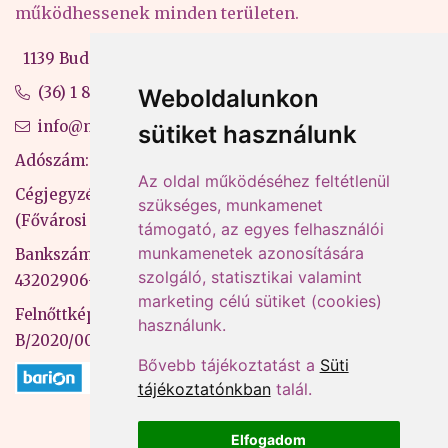
működhessenek minden területen.
1139 Budapest, Váci út 99-105. 4. em.
(36) 1 880 76 00
Weboldalunkon
info@mprx.hu
sütiket használunk
Adószám: 13598145-2-41
Az oldal működéséhez feltétlenül
Cégjegyzékszám: 01-09-883770
szükséges, munkamenet
(Fővárosi Bíróság)
támogató, az egyes felhasználói
munkamenetek azonosítására
Bankszámlaszám: CIB Bank, 10700581-
szolgáló, statisztikai valamint
43202906-51100005
marketing célú sütiket (cookies)
Felnőttképzési nyilvántartási szám:
használunk.
B/2020/000053
Bővebb tájékoztatást a
Süti
tájékoztatónkban
talál.
Elfogadom