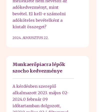
melléklete nem nevesíti az
adókedvezményt, mint
bevétel. El kell-e számolni
adóköteles bevételként a
kiutalt összeget?
2024. AUGUSZTUS 22.
Munkaerőpiacra lépők
szocho kedvezménye
A kérdésben szereplő
alkalmazott 2023. május 02-
2024.0 február 09
időtartamban dolgozott,