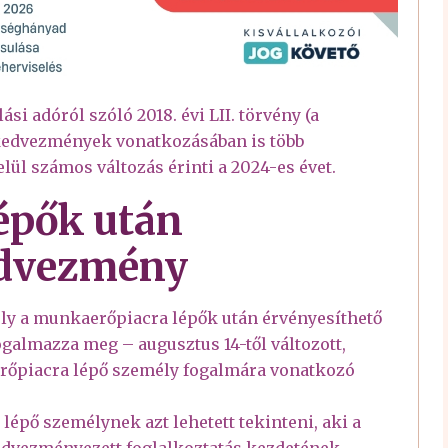
si adóról szóló 2018. évi LII. törvény (a
 kedvezmények vonatkozásában is több
ül számos változás érinti a 2024-es évet.
épők után
edvezmény
mely a munkaerőpiacra lépők után érvényesíthető
almazza meg – augusztus 14-től változott,
rőpiacra lépő személy fogalmára vonatkozó
lépő személynek azt lehetett tekinteni, aki a
kedvezményezett foglalkoztatás kezdetének