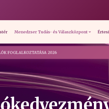
stér
Menedzser Tudás- és Válaszközpont
Értes
ÓK FOGLALKOZTATÁSA 2026
adókedvezmén