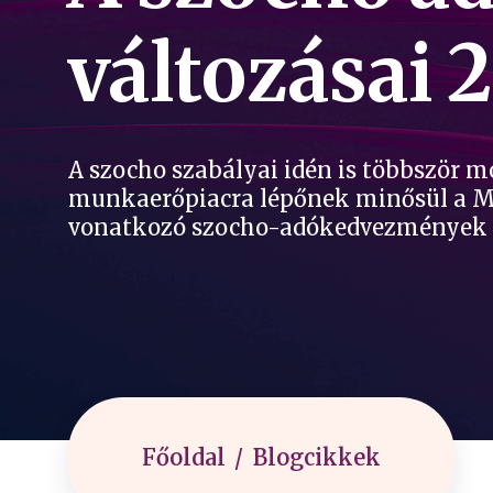
változásai 
A szocho szabályai idén is többször mó
munkaerőpiacra lépőnek minősül a Ma
vonatkozó szocho-adókedvezmények e
Főoldal
Blogcikkek