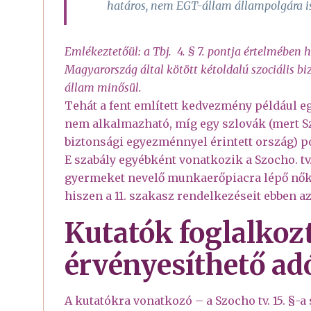
határos, nem EGT-állam állampolgára i
Emlékeztetőül: a Tbj. 4. § 7. pontja értelmében
Magyarország által kötött kétoldalú szociális b
állam minősül.
Tehát a fent említett kedvezmény például e
nem alkalmazható, míg egy szlovák (mert Sz
biztonsági egyezménnyel érintett ország) p
E szabály egyébként vonatkozik a Szocho. tv.
gyermeket nevelő munkaerőpiacra lépő nők
hiszen a 11. szakasz rendelkezéseit ebben az
Kutatók foglalkoz
érvényesíthető a
A kutatókra vonatkozó – a Szocho tv. 15. §-a 