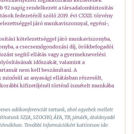
b 92 napig rendelkezett a társadalombiztosítás
tások fedezetéről szóló 2019. évi CXXII. törvény
kötelezettséggel járó munkaviszonnyal, egyéni-,
osítási kötelezettséggel járó munkaviszonyba,
szonyba, a csecsemőgondozási díj, örökbefogadói
ozást segítő ellátás vagy a gyermeknevelési
olyósításának időszakát, valamint a
tartamát nem kell beszámítani. A
minősül az anyasági ellátásban részesült,
 korábbi kifizetőjénél történő ismételt munkába
nes adókonferenciát tartunk, ahol egyebek mellett
thatunk SZJA, SZOCHO, ÁFA, TB, járulék, átalányadó
 témákban. További információkért kattintson ide: