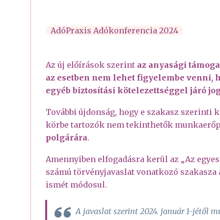
AdóPraxis Adókonferencia 2024
Az új előírások szerint
az anyasági támoga
az esetben nem lehet figyelembe venni, ha
egyéb biztosítási kötelezettséggel járó j
További újdonság, hogy e szakasz szerinti
körbe tartozók nem tekinthetők munkaerőp
polgárára
.
Amennyiben elfogadásra kerül az „Az egyes
számú törvényjavaslat vonatkozó szakasza ak
ismét módosul.
A javaslat szerint 2024. január 1-jétő