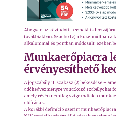
Ahogyan az köztudott, a szociális hozzájárulá
továbbiakban: Szocho tv.) a közelmúltban a
alkalommal és pontban módosult, ezeken bel
Munkaerőpiacra l
érvényesíthető k
A jogszabály 11. szakasz (2) bekezdése – a
adókedvezményre vonatkozó szabályokat fog
amely révén némileg szigorodtak a munkae
előírások.
A korábbi definíció szerint munkaerőpiacra 
NAV rendelkezésére álló adatok szerint a 