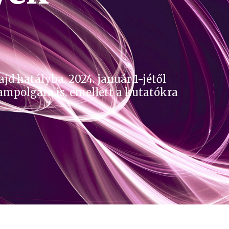
jd hatályba. 2024. január 1-jétől
mpolgára is, emellett a kutatókra