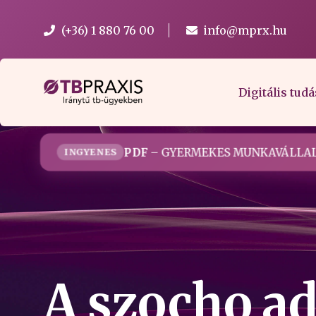
(+36) 1 880 76 00
info@mprx.hu
Digitális tudá
PDF
– GYERMEKES MUNKAVÁLLAL
INGYENES
A szocho 