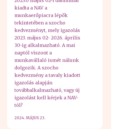
2023.0 május 02-i dátummal
kiadta a NAV a
munkaerőpiacra lépők
tekintetében a szocho
kedvezményt, mely igazolás
2023. május 02- 2026. április
30-ig alkalmazható. A mai
naptól viszont a
munkavállaló ismét nálunk
dolgozik. A szocho
kedvezmény a tavaly kiadott
igazolás alapján
továbbalkalmazható, vagy új
igazolást kell kérjek a NAV-
tól?
2024. MÁJUS 23.