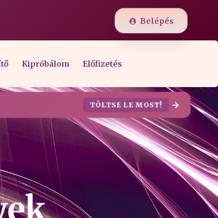
Belépés
ítő
Kipróbálom
Előfizetés
TÖLTSE LE MOST!
yek