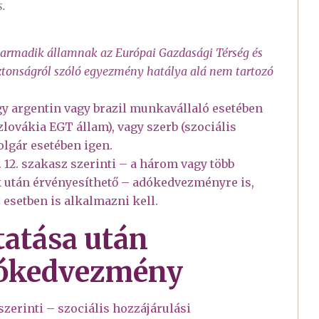
s.
 harmadik államnak az Európai Gazdasági Térség és
iztonságról szóló egyezmény hatálya alá nem tartozó
gy argentin vagy brazil munkavállaló esetében
lovákia EGT állam), vagy szerb (szociális
olgár esetében igen.
 12. szakasz szerinti – a három vagy több
 után érvényesíthető – adókedvezményre is,
 esetben is alkalmazni kell.
tatása után
dókedvezmény
szerinti – szociális hozzájárulási