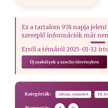
Ez a tartalom 978 napja jelent
szereplő információk már nem
Erről a témáról 2025-01-12 
Új szabályok a szocho törvényben
Kategóriák:
Adózás, számvitel
TB, bé
Megosztás: