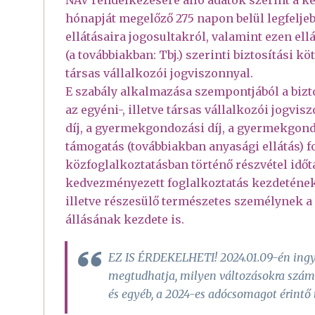
hónapját megelőző 275 napon belül legfeljeb
ellátásaira jogosultakról, valamint ezen ellá
(a továbbiakban: Tbj.) szerinti biztosítási 
társas vállalkozói jogviszonnyal.
E szabály alkalmazása szempontjából a bizt
az egyéni-, illetve társas vállalkozói jogvi
díj, a gyermekgondozási díj, a gyermekgond
támogatás (továbbiakban anyasági ellátás) f
közfoglalkoztatásban történő részvétel idő
kedvezményezett foglalkoztatás kezdetének 
illetve részesülő természetes személynek a
állásának kezdete is.
EZ IS ÉRDEKELHETI! 2024.01.09-én ingye
megtudhatja, milyen változásokra számí
és egyéb, a 2024-es adócsomagot érintő