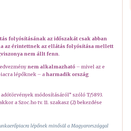
tás folyósításának az időszakát csak abban
 az érintettnek az ellátás folyósítása mellett
ogviszonya nem állt fenn
.
 kedvezmény
nem alkalmazható
– mivel az e
iacra lépőknek – a
harmadik ország
 adótörvények módosításáról” szóló T/5893.
kor a Szoc.ho tv. 11. szakasz (2) bekezdése
l munkaerőpiacra lépőnek minősül a Magyarországgal