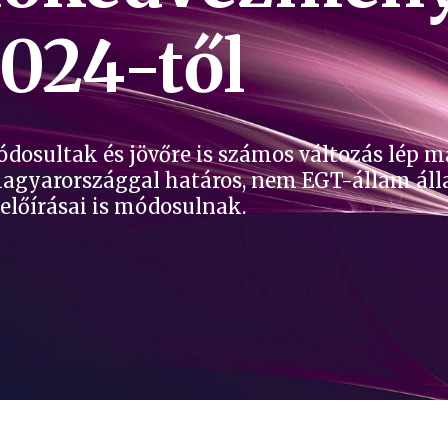
2024-től
dosultak és jövőre is számos változás lép ma
gyarországgal határos, nem EGT-állam álla
lőírásai is módosulnak.