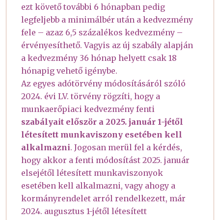
ezt követő további 6 hónapban pedig
legfeljebb a minimálbér után a kedvezmény
fele – azaz 6,5 százalékos kedvezmény –
érvényesíthető. Vagyis az új szabály alapján
a kedvezmény 36 hónap helyett csak 18
hónapig vehető igénybe.
Az egyes adótörvény módosításáról szóló
2024. évi LV. törvény rögzíti, hogy a
munkaerőpiaci kedvezmény fenti
szabályait először a 2025. január 1-jétől
létesített munkaviszony esetében kell
alkalmazni
. Jogosan merül fel a kérdés,
hogy akkor a fenti módosítást 2025. január
elsejétől létesített munkaviszonyok
esetében kell alkalmazni, vagy ahogy a
kormányrendelet arról rendelkezett, már
2024. augusztus 1-jétől létesített