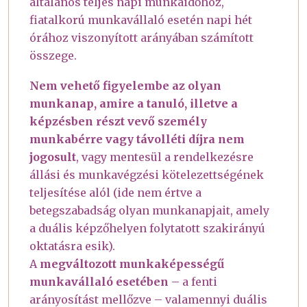
általános teljes napi munkaidőhöz,
fiatalkorú munkavállaló esetén napi hét
órához viszonyított arányában számított
összege.
Nem vehető figyelembe az olyan
munkanap, amire a tanuló, illetve a
képzésben részt vevő személy
munkabérre vagy távolléti díjra nem
jogosult
, vagy mentesül a rendelkezésre
állási és munkavégzési kötelezettségének
teljesítése alól (ide nem értve a
betegszabadság olyan munkanapjait, amely
a duális képzőhelyen folytatott szakirányú
oktatásra esik).
A
megváltozott munkaképességű
munkavállaló esetében
– a fenti
arányosítást mellőzve – valamennyi duális