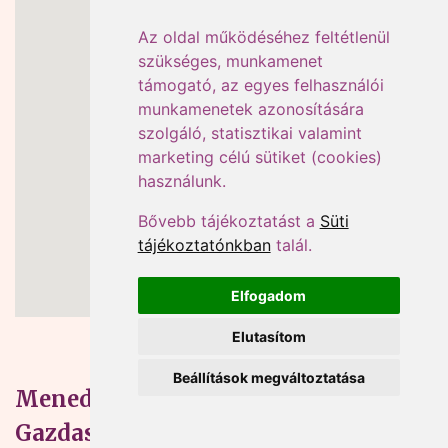
Az oldal működéséhez feltétlenül
szükséges, munkamenet
támogató, az egyes felhasználói
munkamenetek azonosítására
szolgáló, statisztikai valamint
marketing célú sütiket (cookies)
használunk.
Bővebb tájékoztatást a
Süti
tájékoztatónkban
talál.
Elfogadom
Elutasítom
Beállítások megváltoztatása
Menedzser Praxis Szakkiadó és
Gazdasági Tanácsadó Kft.