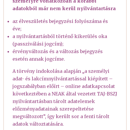
személyre vonatkozóan a korábbi
adatokból már nem kerül nyilvántartásra
az élveszületés bejegyzési folyószáma és
éve;
a nyilvántartásból történő kikerülés oka
(passziválási jogcím);
érvényváltozás és a változás bejegyzés
esetén annak jogcíme.
A törvény indokolása alapján „a személyi
adat- és lakcímnyilvántartással kiépített –
jogszabályban előírt – online adatkapcsolat
következtében a NEAK által vezetett TAJ-BSZJ
nyilvántartásban tárolt adatelemek
előzményadatainak szerepeltetése
megváltozott”, így került sor a fenti tárolt
adatok változtatására.