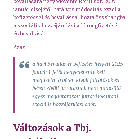
bevallására negyedévente kerül sor. 2025.
január elsejétől hatályos módosítás ezzel a
befizetéssel és bevallással hozta összhangba
a szociális hozzájárulási adó megfizetését
és bevallását.
Azaz
a havi bevallás és befizetés helyett 2025.
január 1-jétől negyedévente kell
megfizetni a béren kívüli juttatások és
béren kívüli juttatásnak nem minősülő
egyes meghatározott juttatások utáni
szociális hozzájárulási adót.
Változások a Tbj.