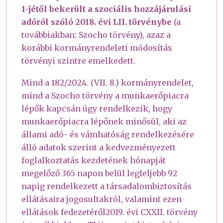
1-jétől bekerült a szociális hozzájárulási
adóról szóló 2018. évi LII. törvénybe
(a
továbbiakban: Szocho törvény), azaz a
korábbi kormányrendeleti módosítás
törvényi szintre emelkedett.
Mind a 182/2024. (VII. 8.) kormányrendelet,
mind a Szocho törvény a munkaerőpiacra
lépők kapcsán úgy rendelkezik, hogy
munkaerőpiacra lépőnek minősül, aki az
állami adó- és vámhatóság rendelkezésére
álló adatok szerint a kedvezményezett
foglalkoztatás kezdetének hónapját
megelőző 365 napon belül legfeljebb 92
napig rendelkezett a társadalombiztosítás
ellátásaira jogosultakról, valamint ezen
ellátások fedezetéről2019. évi CXXII. törvény