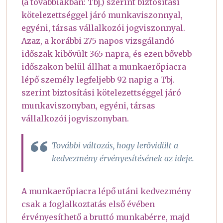
(a továbbiakban: Tbj.) szerint biztosítási
kötelezettséggel járó munkaviszonnyal,
egyéni, társas vállalkozói jogviszonnyal.
Azaz, a korábbi 275 napos vizsgálandó
időszak kibővült 365 napra, és ezen bővebb
időszakon belül állhat a munkaerőpiacra
lépő személy legfeljebb 92 napig a Tbj.
szerint biztosítási kötelezettséggel járó
munkaviszonyban, egyéni, társas
vállalkozói jogviszonyban.
További változás, hogy lerövidült a
kedvezmény érvényesítésének az ideje.
A munkaerőpiacra lépő utáni kedvezmény
csak a foglalkoztatás első évében
érvényesíthető a bruttó munkabérre, majd