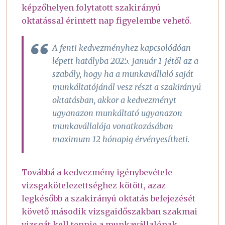
képzőhelyen folytatott szakirányú
oktatással érintett nap figyelembe vehető.
A fenti kedvezményhez kapcsolódóan
lépett hatályba 2025. január 1-jétől az a
szabály, hogy ha a munkavállaló saját
munkáltatójánál vesz részt a szakirányú
oktatásban, akkor a kedvezményt
ugyanazon munkáltató ugyanazon
munkavállalója vonatkozásában
maximum 12 hónapig érvényesítheti.
Továbbá a kedvezmény igénybevétele
vizsgakötelezettséghez kötött, azaz
legkésőbb a szakirányú oktatás befejezését
követő második vizsgaidőszakban szakmai
vizsgát kell tennie a munkavállalónak.