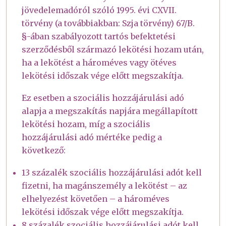
jövedelemadóról szóló 1995. évi CXVII.
törvény (a továbbiakban: Szja törvény) 67/B.
§-ában szabályozott tartós befektetési
szerződésből származó lekötési hozam után,
ha a lekötést a hároméves vagy ötéves
lekötési időszak vége előtt megszakítja.
Ez esetben a szociális hozzájárulási adó
alapja a megszakítás napjára megállapított
lekötési hozam, míg a szociális
hozzájárulási adó mértéke pedig a
következő:
13 százalék szociális hozzájárulási adót kell
fizetni, ha magánszemély a lekötést – az
elhelyezést követően – a hároméves
lekötési időszak vége előtt megszakítja.
8 százalék szociális hozzájárulási adót kell