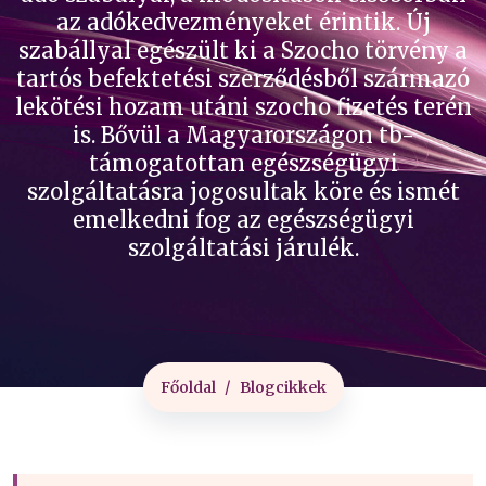
az adókedvezményeket érintik. Új
szabállyal egészült ki a Szocho törvény a
tartós befektetési szerződésből származó
lekötési hozam utáni szocho fizetés terén
is. Bővül a Magyarországon tb-
támogatottan egészségügyi
szolgáltatásra jogosultak köre és ismét
emelkedni fog az egészségügyi
szolgáltatási járulék.
Főoldal
Blogcikkek