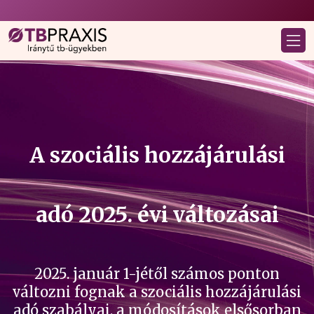
A szociális hozzájárulási
adó 2025. évi változásai
2025. január 1-jétől számos ponton
változni fognak a szociális hozzájárulási
adó szabályai, a módosítások elsősorban