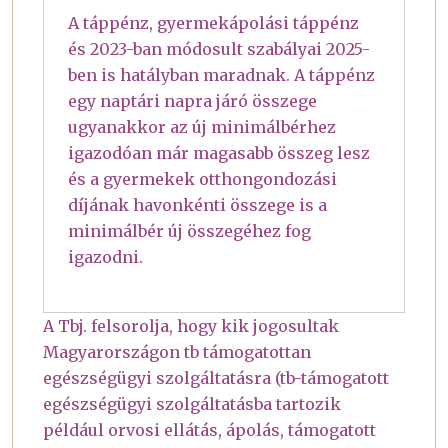
A táppénz, gyermekápolási táppénz
és 2023-ban módosult szabályai 2025-
ben is hatályban maradnak. A táppénz
egy naptári napra járó összege
ugyanakkor az új minimálbérhez
igazodóan már magasabb összeg lesz
és a gyermekek otthongondozási
díjának havonkénti összege is a
minimálbér új összegéhez fog
igazodni.
A Tbj. felsorolja, hogy kik jogosultak
Magyarországon tb támogatottan
egészségügyi szolgáltatásra (tb-támogatott
egészségügyi szolgáltatásba tartozik
például orvosi ellátás, ápolás, támogatott