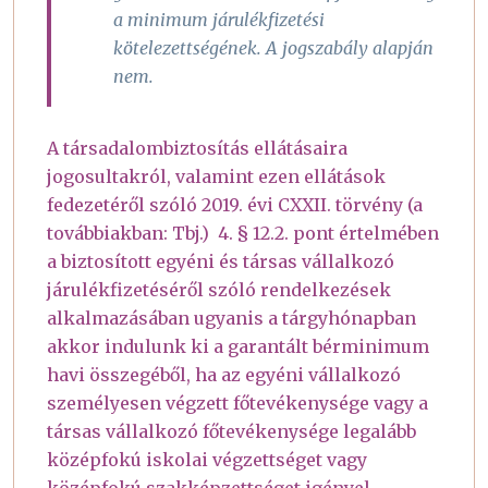
a minimum járulékfizetési
kötelezettségének. A jogszabály alapján
nem.
A társadalombiztosítás ellátásaira
jogosultakról, valamint ezen ellátások
fedezetéről szóló 2019. évi CXXII. törvény (a
továbbiakban: Tbj.) 4. § 12.2. pont értelmében
a biztosított egyéni és társas vállalkozó
járulékfizetéséről szóló rendelkezések
alkalmazásában ugyanis a tárgyhónapban
akkor indulunk ki a garantált bérminimum
havi összegéből, ha az egyéni vállalkozó
személyesen végzett főtevékenysége vagy a
társas vállalkozó főtevékenysége legalább
középfokú iskolai végzettséget vagy