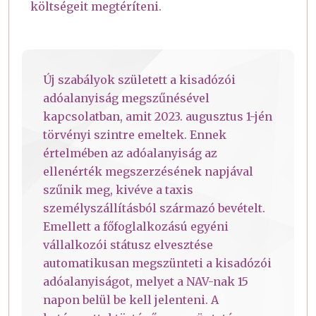
költségeit megtéríteni.
Új szabályok született a kisadózói
adóalanyiság megszűnésével
kapcsolatban, amit 2023. augusztus 1-jén
törvényi szintre emeltek. Ennek
értelmében az adóalanyiság az
ellenérték megszerzésének napjával
szűnik meg, kivéve a taxis
személyszállításból származó bevételt.
Emellett a főfoglalkozású egyéni
vállalkozói státusz elvesztése
automatikusan megszünteti a kisadózói
adóalanyiságot, melyet a NAV-nak 15
napon belül be kell jelenteni. A