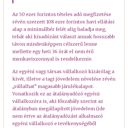
Az 50 ezer forintos tételes adó megfizetése
révén szerzett 108 ezer forintos havi ellátási
alap a minimálbér felét alig haladja meg,
tehát aki kisadózást választ annak hosszabb
távon mindenképpen célszerű lenne
mellette egy heti 36 órát el nem érő
munkaviszonnyal is rendelkeznie.
Az egyéni vagy társas vállalkozó kizárólag a
kivét, illetve a tagi jövedelem növelése révén
„vállalhat” magasabb járulékalapot.
Vonatkozik ez az átalányadózó egyéni
vállalkozóra is, aki főszabály szerint az
átalányban megállapított jövedelem (ide
nem értve az átalányadózást alkalmazó
egyéni vállalkozó e tevékenységéből