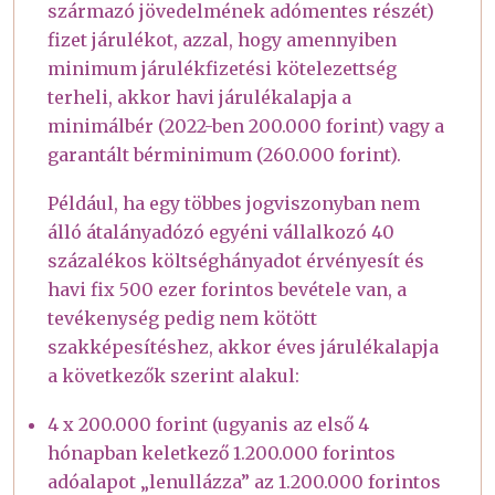
származó jövedelmének adómentes részét)
fizet járulékot, azzal, hogy amennyiben
minimum járulékfizetési kötelezettség
terheli, akkor havi járulékalapja a
minimálbér (2022-ben 200.000 forint) vagy a
garantált bérminimum (260.000 forint).
Például, ha egy többes jogviszonyban nem
álló átalányadózó egyéni vállalkozó 40
százalékos költséghányadot érvényesít és
havi fix 500 ezer forintos bevétele van, a
tevékenység pedig nem kötött
szakképesítéshez, akkor éves járulékalapja
a következők szerint alakul:
4 x 200.000 forint (ugyanis az első 4
hónapban keletkező 1.200.000 forintos
adóalapot „lenullázza” az 1.200.000 forintos