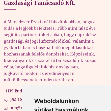
Gazdasági Tanácsadó Kft.
A Menedzser Praxisnál hiszünk abban, hogy a
tudás a legjobb befektetés. Több mint húsz éve
segítjük partnereinket abban, hogy naprakész
gazdasági és jogi információkkal, valamint a
gyakorlatban is használható megoldásokkal
hozhassanak felelős döntéseket. Képzéseink,
kiadványaink és szakértő tanácsadóink közös
célja, hogy ügyfeleink biztonságosan,
jogkövető módon és eredményesen
működhessenek minden területen.
1139 Budapest, Váci út 99-105. 4. em.
(36) 1 880 76 00
Weboldalunkon
info@mprx.hu
sütiket használunk