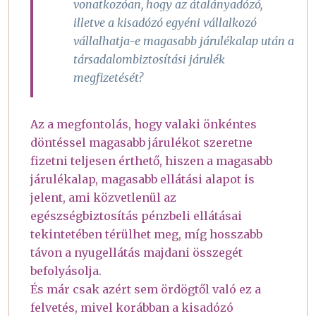
vonatkozóan, hogy az átalányadózó,
illetve a kisadózó egyéni vállalkozó
vállalhatja-e magasabb járulékalap után a
társadalombiztosítási járulék
megfizetését?
Az a megfontolás, hogy valaki önkéntes
döntéssel magasabb járulékot szeretne
fizetni teljesen érthető, hiszen a magasabb
járulékalap, magasabb ellátási alapot is
jelent, ami közvetlenül az
egészségbiztosítás pénzbeli ellátásai
tekintetében térülhet meg, míg hosszabb
távon a nyugellátás majdani összegét
befolyásolja.
És már csak azért sem ördögtől való ez a
felvetés, mivel korábban a kisadózó