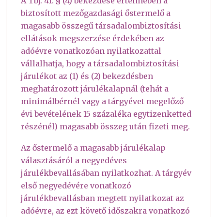
A Tbj. 41. § (4) bekezdése értelmében a
biztosított mezőgazdasági őstermelő a
magasabb összegű társadalombiztosítási
ellátások megszerzése érdekében az
adóévre vonatkozóan nyilatkozattal
vállalhatja, hogy a társadalombiztosítási
járulékot az (1) és (2) bekezdésben
meghatározott járulékalapnál (tehát a
minimálbérnél vagy a tárgyévet megelőző
évi bevételének 15 százaléka egytizenketted
részénél) magasabb összeg után fizeti meg.
Az őstermelő a magasabb járulékalap
választásáról a negyedéves
járulékbevallásában nyilatkozhat. A tárgyév
első negyedévére vonatkozó
járulékbevallásban megtett nyilatkozat az
adóévre, az ezt követő időszakra vonatkozó