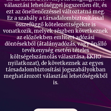
választási lehetőséggel jogszerűen élt, és
ezt az önellenőrzéssel változtatná meg.
Ez a szabály a társadalombiztosítással
összefüggő kötelezettségekre is
vonatkozik, melyek részben következnek
az előzőekben említett adózási
döntésekből (átalányadózás, vagy önálló
tevékenység esetén tételes
költségelszámolás választása, EKHO
nyilatkozat), de következnek az egyes
társadalombiztosítási jogszabályokban
meghatározott választási lehetőségekből
is.