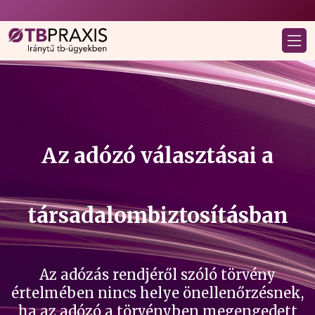
Az adózó választásai a
társadalombiztosításban
Az adózás rendjéről szóló törvény
értelmében nincs helye önellenőrzésnek,
ha az adózó a törvényben megengedett