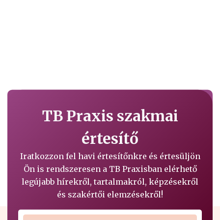
TB Praxis szakmai
értesítő
Iratkozzon fel havi értesítőnkre és értesüljön
Ön is rendszeresen a TB Praxisban elérhető
legújabb hírekről, tartalmakról, képzésekről
és szakértői elemzésekről!