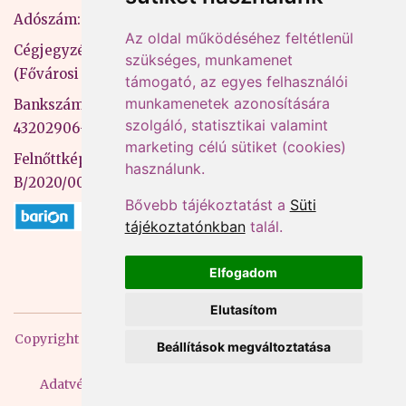
Adószám: 13598145-2-41
Az oldal működéséhez feltétlenül
Cégjegyzékszám: 01-09-883770
szükséges, munkamenet
(Fővárosi Bíróság)
támogató, az egyes felhasználói
munkamenetek azonosítására
Bankszámlaszám: CIB Bank, 10700581-
szolgáló, statisztikai valamint
43202906-51100005
marketing célú sütiket (cookies)
Felnőttképzési nyilvántartási szám:
használunk.
B/2020/000053
Bővebb tájékoztatást a
Süti
tájékoztatónkban
talál.
Elfogadom
Elutasítom
Copyright
2026 Mprx. Minden jog fenntartva
Menedzser
Beállítások megváltoztatása
Praxis Kft
Adatvédelem
ÁSZF
Impresszum
Kapcsolat