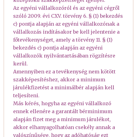
középfokú szakképzettséget igényel.
Az egyéni vállalkozóról és az egyéni cégről
szóló 2009. évi CXV. törvény 6. § (1) bekezdés
c) pontja alapján az egyéni vállalkozónak a
vállalkozás indításakor be kell jelentenie a
főtevékenységet, amely a törvény 11. § (1)
bekezdés c) pontja alapján az egyéni
vállalkozók nyilvántartásában rögzítésre
kerül.
Amennyiben ez a tevékenység nem kötött
szakképesítéshez, akkor a minimum
járulékfizetést a minimálbér alapján kell
teljesíteni.
Más kérés, hogyha az egyéni vállalkozó
ennek ellenére a garantált bérminimum
alapján fizet meg a minimum járulékot,
akkor elhanyagolhatóan csekély annak a
valószínűsége, hogy az adóhatóság ezt