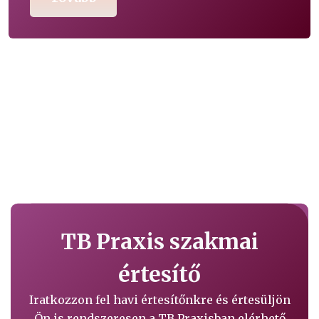
TB Praxis szakmai
értesítő
Iratkozzon fel havi értesítőnkre és értesüljön
Ön is rendszeresen a TB Praxisban elérhető