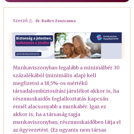
Szerző:
dr. Radics Zsuzsanna
Munkaviszonyban legalább a minimálbér 30
százalékából (minimális alap) kell
megfizetni a 18,5%-os mértékű
társadalombiztosítási járulékot akkor is, ha
részmunkaidős foglalkoztatás kapcsán
ennél alacsonyabb a munkabér. Igaz ez
akkor is, ha a társaság tagja
munkaviszonyban, részmunkaidőben látja el
az ügyvezetést. (Ez ugyanis nem társas