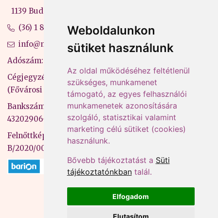
1139 Budapest, Váci út 99-105. 4. em.
(36) 1 880 76 00
Weboldalunkon
info@mprx.hu
sütiket használunk
Adószám: 13598145-2-41
Az oldal működéséhez feltétlenül
Cégjegyzékszám: 01-09-883770
szükséges, munkamenet
(Fővárosi Bíróság)
támogató, az egyes felhasználói
munkamenetek azonosítására
Bankszámlaszám: CIB Bank, 10700581-
szolgáló, statisztikai valamint
43202906-51100005
marketing célú sütiket (cookies)
Felnőttképzési nyilvántartási szám:
használunk.
B/2020/000053
Bővebb tájékoztatást a
Süti
tájékoztatónkban
talál.
Elfogadom
Elutasítom