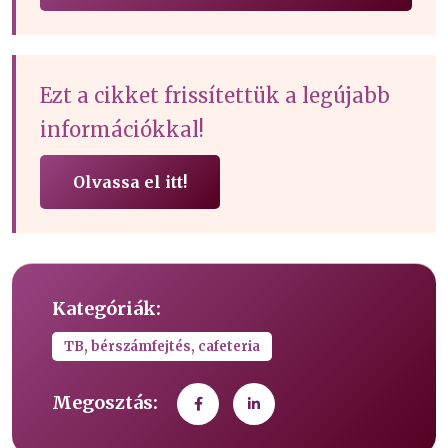
Ezt a cikket frissítettük a legújabb
információkkal!
Olvassa el itt!
Kategóriák:
TB, bérszámfejtés, cafeteria
Megosztás: