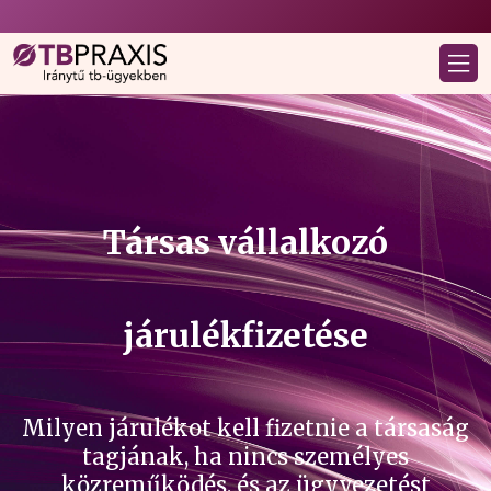
Társas vállalkozó
járulékfizetése
Milyen járulékot kell fizetnie a társaság
tagjának, ha nincs személyes
közreműködés, és az ügyvezetést