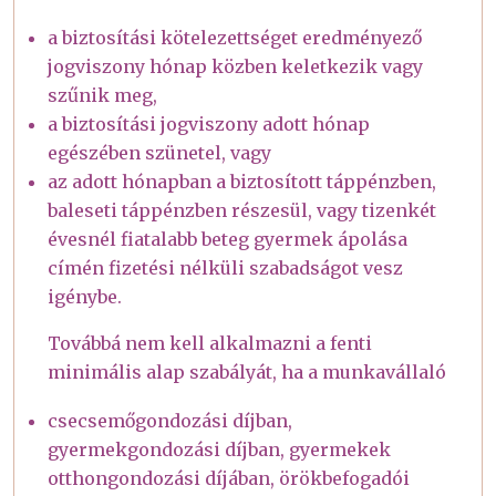
a biztosítási kötelezettséget eredményező
jogviszony hónap közben keletkezik vagy
szűnik meg,
a biztosítási jogviszony adott hónap
egészében szünetel, vagy
az adott hónapban a biztosított táppénzben,
baleseti táppénzben részesül, vagy tizenkét
évesnél fiatalabb beteg gyermek ápolása
címén fizetési nélküli szabadságot vesz
igénybe.
Továbbá nem kell alkalmazni a fenti
minimális alap szabályát, ha a munkavállaló
csecsemőgondozási díjban,
gyermekgondozási díjban, gyermekek
otthongondozási díjában, örökbefogadói