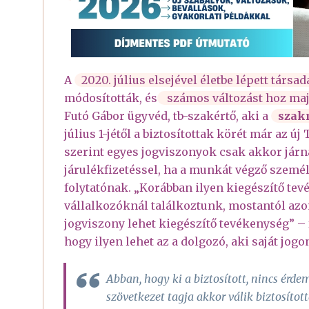
A
2020. július elsejével életbe lépett társa
módosították, és
számos változást hoz majd
Futó Gábor ügyvéd, tb-szakértő, aki a
szak
július 1-jétől a biztosítottak körét már az új
szerint egyes jogviszonyok csak akkor járna
járulékfizetéssel, ha a munkát végző szemé
folytatónak. „Korábban ilyen kiegészítő tev
vállalkozóknál találkoztunk, mostantól az
jogviszony lehet kiegészítő tevékenység” –
hogy ilyen lehet az a dolgozó, aki saját jogo
Abban, hogy ki a biztosított, nincs érde
szövetkezet tagja akkor válik biztosíto