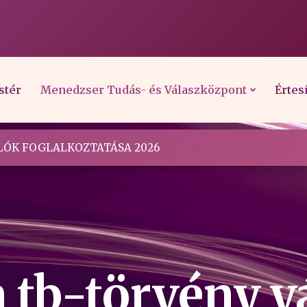
stér
Menedzser Tudás- és Válaszközpont
Értes
ÓK FOGLALKOZTATÁSA 2026
a tb-törvény v