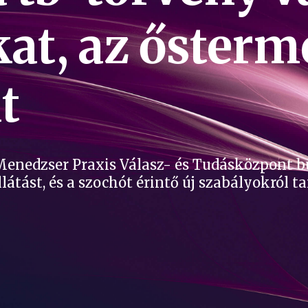
at, az ősterme
t
 Menedzser Praxis Válasz- és Tudásközpont b
llátást, és a szochót érintő új szabályokról t