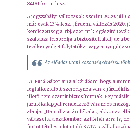
8400 forint lesz.
A jogszabályi változások szerint 2020. július
már csak 13% lesz. „Érdemi változás 2020. jú
kötelezettség a Tbj. szerint kiegészítő tevék
szakasza felsorolja a biztosítottakat, de a 
tevékenységet folytatókat vagy a nyugdíjaso
Az előadás utáni közönségkérdések többs
Dr. Futó Gábor arra a kérdésre, hogy a mini
foglalkoztatott személynek van-e járulékfiz
illető nem számít biztosítottnak. Egy másik k
járulékalappal rendelkező várandós mezőga
alapja. „Ha nulla a járulékalap, akkor az el
válaszolta a szakember, aki felelt arra is, h
forint tételes adót utaló KATA-s vállalkozón