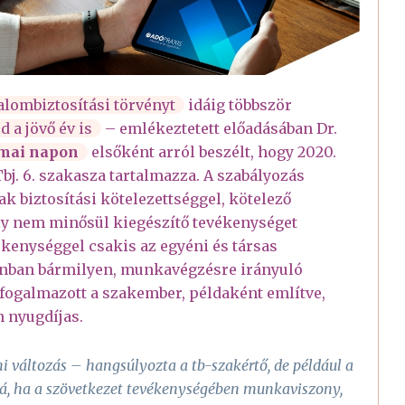
dalombiztosítási törvényt
idáig többször
 a jövő év is
– emlékeztetett előadásában Dr.
mai napon
elsőként arról beszélt, hogy 2020.
 Tbj. 6. szakasza tartalmazza. A szabályozás
k biztosítási kötelezettséggel, kötelező
ly nem minősül kiegészítő tevékenységet
ékenységgel csakis az egyéni és társas
onban bármilyen, munkavégzésre irányuló
 fogalmazott a szakember, példaként említve,
n nyugdíjas.
mi változás – hangsúlyozta a tb-szakértő, de például a
ttá, ha a szövetkezet tevékenységében munkaviszony,