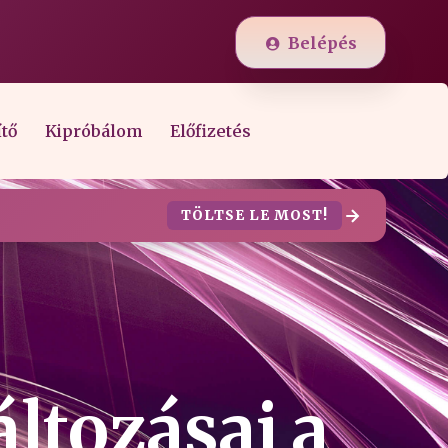
Belépés
ítő
Kipróbálom
Előfizetés
TÖLTSE LE MOST!
áltozásai a