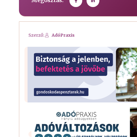
Megosztás:
Szerző:
AdóPraxis