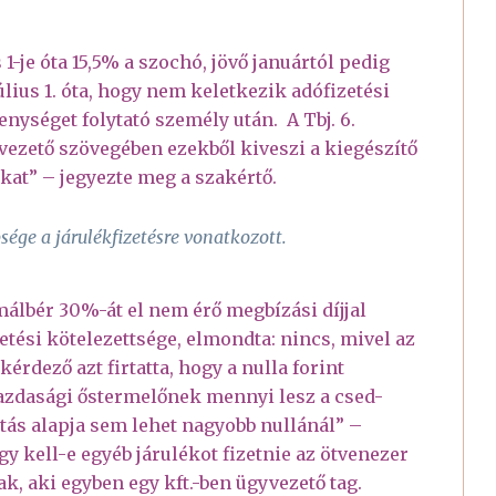
 1-je óta 15,5% a szochó, jövő januártól pedig
lius 1. óta, hogy nem keletkezik adófizetési
enységet folytató személy után. A Tbj. 6.
bevezető szövegében ezekből kiveszi a kiegészítő
kat” – jegyezte meg a szakértő.
ége a járulékfizetésre vonatkozott.
málbér 30%-át el nem érő megbízási díjjal
etési kötelezettsége, elmondta: nincs, mivel az
érdező azt firtatta, hogy a nulla forint
zdasági őstermelőnek mennyi lesz a csed-
látás alapja sem lehet nagyobb nullánál” –
ogy kell-e egyéb járulékot fizetnie az ötvenezer
ak, aki egyben egy kft.-ben ügyvezető tag.