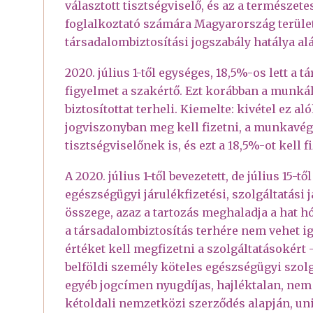
választott tisztségviselő, és az a természet
foglalkoztató számára Magyarország területé
társadalombiztosítási jogszabály hatálya alá
2020. július 1-től egységes, 18,5%-os lett a t
figyelmet a szakértő. Ezt korábban a munkál
biztosítottat terheli. Kiemelte: kivétel ez a
jogviszonyban meg kell fizetni, a munkavég
tisztségviselőnek is, és ezt a 18,5%-ot kel
A 2020. július 1-től bevezetett, de július 15
egészségügyi járulékfizetési, szolgáltatási 
összege, azaz a tartozás meghaladja a hat hó
a társadalombiztosítás terhére nem vehet igé
értéket kell megfizetni a szolgáltatásokért 
belföldi személy köteles egészségügyi szolgá
egyéb jogcímen nyugdíjas, hajléktalan, nem 
kétoldali nemzetközi szerződés alapján, un