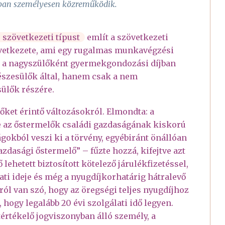
yban személyesen közreműködik.
j szövetkezeti típust
említ a szövetkezeti
övetkezete, ami egy rugalmas munkavégzési
be a nagyszülőként gyermekgondozási díjban
észesülők által, hanem csak a nem
ülők részére.
lőket érintő változásokról. Elmondta: a
e az őstermelők családi gazdaságának kiskorú
ágokból veszi ki a törvény, egyébiránt önállóan
azdasági őstermelő” – fűzte hozzá, kifejtve azt
lehetett biztosított kötelező járulékfizetéssel,
ti ideje és még a nyugdíjkorhatárig hátralevő
rról van szó, hogy az öregségi teljes nyugdíjhoz
 hogy legalább 20 évi szolgálati idő legyen.
értékelő jogviszonyban álló személy, a