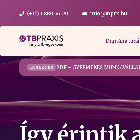
(+36) 1 880 76 00
info@mprx.hu
Digitális tudá
PDF
– GYERMEKES MUNKAVÁLLAL
INGYENES
Így érintik 