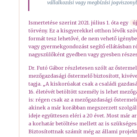
vállalkozási vagy megbízási jogviszon
Ismertetése szerint 2021. július 1. óta egy
ú
törvény. Ez a kisgyerekkel otthon lévők sz
formát tesz lehetővé, de nem vehető igény
vagy gyermekgondozást segítő ellátásban r
nagyszülőként gyedben vagy gyesben részes
Dr. Futó Gábor részletesen szólt az ősterme
mezőgazdasági őstermelő biztosított, kivév
tagja. „A kiskorúakat csak a családi gazdas
16. életévét betöltött személy is lehet mezőg
is: régen csak az a mezőgazdasági őstermelő 
akinek a már korábban megszerzett szolgála
ideje együttesen eléri a 20 évet. Most már a
a korhatár betöltése mellett az is szükséges,
Biztosítottnak számít még az állami projekt