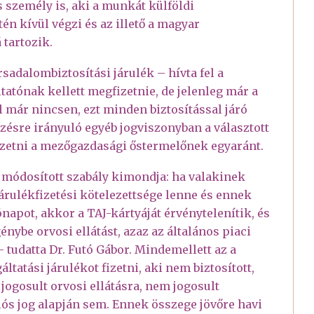
es személy is, aki a munkát külföldi
n kívül végzi és az illető a magyar
 tartozik.
ársadalombiztosítási járulék – hívta fel a
tatónak kellett megfizetnie, de jelenleg már a
lól már nincsen, ezt minden biztosítással járó
zésre irányuló egyéb jogviszonyban a választott
l fizetni a mezőgazdasági őstermelőnek egyaránt.
-től módosított szabály kimondja: ha valakinek
járulékfizetési kötelezettsége lenne és ennek
napot, akkor a TAJ-kártyáját érvénytelenítik, és
nybe orvosi ellátást, azaz az általános piaci
– tudatta Dr. Futó Gábor. Mindemellett az a
ltatási járulékot fizetni, aki nem biztosított,
jogosult orvosi ellátásra, nem jogosult
iós jog alapján sem. Ennek összege jövőre havi