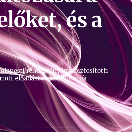
lőket, és a
udapesti rendezvényén a biztosítotti
artott előadást és konzultációt.