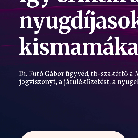
nyugdíjasok
kismamáka
Dr. Futó Gábor ügyvéd, tb-szakértő a
jogviszonyt, a járulékfizetést, a nyuge