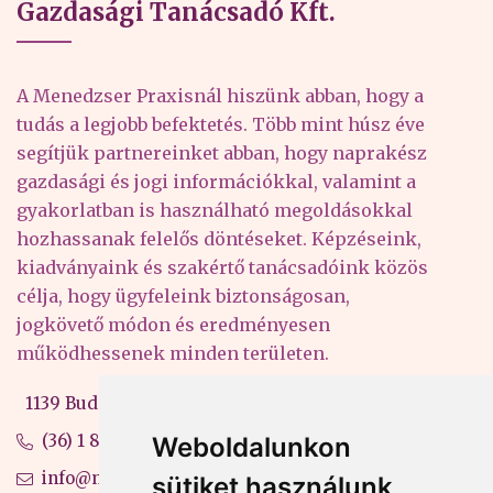
Gazdasági Tanácsadó Kft.
A Menedzser Praxisnál hiszünk abban, hogy a
tudás a legjobb befektetés. Több mint húsz éve
segítjük partnereinket abban, hogy naprakész
gazdasági és jogi információkkal, valamint a
gyakorlatban is használható megoldásokkal
hozhassanak felelős döntéseket. Képzéseink,
kiadványaink és szakértő tanácsadóink közös
célja, hogy ügyfeleink biztonságosan,
jogkövető módon és eredményesen
működhessenek minden területen.
1139 Budapest, Váci út 99-105. 4. em.
(36) 1 880 76 00
Weboldalunkon
info@mprx.hu
sütiket használunk