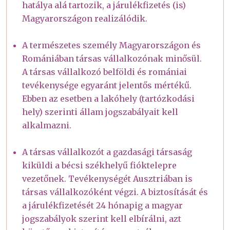
hatálya alá tartozik, a járulékfizetés (is)
Magyarországon realizálódik.
A természetes személy Magyarországon és
Romániában társas vállalkozónak minősül.
A társas vállalkozó belföldi és romániai
tevékenysége egyaránt jelentős mértékű.
Ebben az esetben a lakóhely (tartózkodási
hely) szerinti állam jogszabályait kell
alkalmazni.
A társas vállalkozót a gazdasági társaság
kiküldi a bécsi székhelyű fióktelepre
vezetőnek. Tevékenységét Ausztriában is
társas vállalkozóként végzi. A biztosítását és
a járulékfizetését 24 hónapig a magyar
jogszabályok szerint kell elbírálni, azt