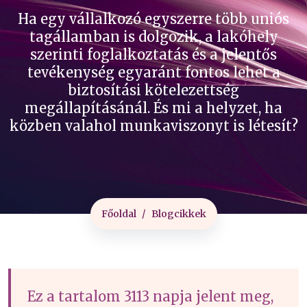
Ha egy vállalkozó egyszerre több uniós
tagállamban is dolgozik, a lakóhely
szerinti foglalkoztatás és a jelentős
tevékenység egyaránt fontos lehet a
biztosítási kötelezettség
megállapításánál. És mi a helyzet, ha
közben valahol munkaviszonyt is létesít?
Főoldal
Blogcikkek
Ez a tartalom 3113 napja jelent meg,