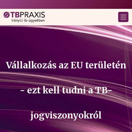
Vállalkozás az EU területén
- ezt kell tudni a TB-
jogviszonyokról