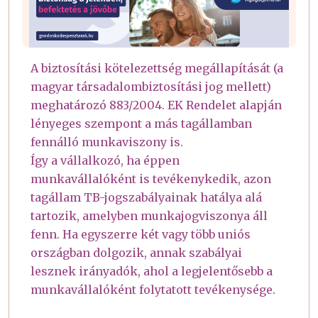
A biztosítási kötelezettség megállapítását (a
magyar társadalombiztosítási jog mellett)
meghatározó 883/2004. EK Rendelet alapján
lényeges szempont a más tagállamban
fennálló munkaviszony is.
Így a vállalkozó, ha éppen
munkavállalóként is tevékenykedik, azon
tagállam TB-jogszabályainak hatálya alá
tartozik, amelyben munkajogviszonya áll
fenn. Ha egyszerre két vagy több uniós
országban dolgozik, annak szabályai
lesznek irányadók, ahol a legjelentősebb a
munkavállalóként folytatott tevékenysége.