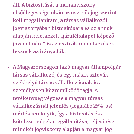
áll. A biztosítását a munkaviszony
elsődlegessége okán az osztrák jog szerint
kell megállapítani, a társas vállalkozói
jogviszonyában biztosítására és az annak
alapján keletkezett „járulékalapot képező
jövedelmére” is az osztrák rendelkezések
lesznek az irányadók.
A Magyarországon lakó magyar állampolgár
társas vállalkozó, és egy másik szlovák
székhelyű társas vállalkozásnak is a
személyesen közreműködő tagja. A
tevékenység végzése a magyar társas
vállalkozásnál jelentős (legalább 25%-os)
mértékben folyik, így a biztosítás és a
kötelezettségek megállapítása, teljesítése
mindkét jogviszony alapján a magyar jog