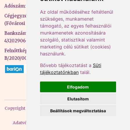
Adószám: 13598145-2-41
Az oldal működéséhez feltétlenül
Cégjegyzékszám: 01-09-883770
szükséges, munkamenet
(Fővárosi Bíróság)
támogató, az egyes felhasználói
munkamenetek azonosítására
Bankszámlaszám: CIB Bank, 10700581-
szolgáló, statisztikai valamint
43202906-51100005
marketing célú sütiket (cookies)
Felnőttképzési nyilvántartási szám:
használunk.
B/2020/000053
Bővebb tájékoztatást a
Süti
tájékoztatónkban
talál.
Elfogadom
Elutasítom
Copyright
2026 Mprx. Minden jog fenntartva
Menedzser
Beállítások megváltoztatása
Praxis Kft
Adatvédelem
ÁSZF
Impresszum
Kapcsolat