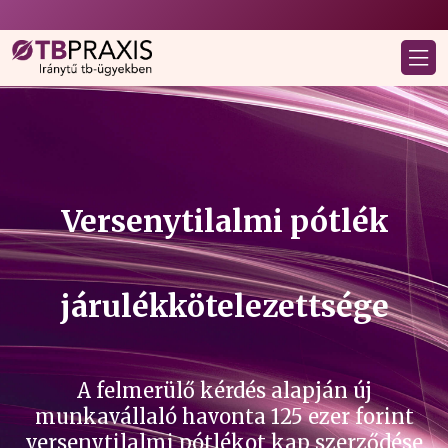
Versenytilalmi pótlék
járulékkötelezettsége
A felmerülő kérdés alapján új
munkavállaló havonta 125 ezer forint
versenytilalmi pótlékot kap szerződése