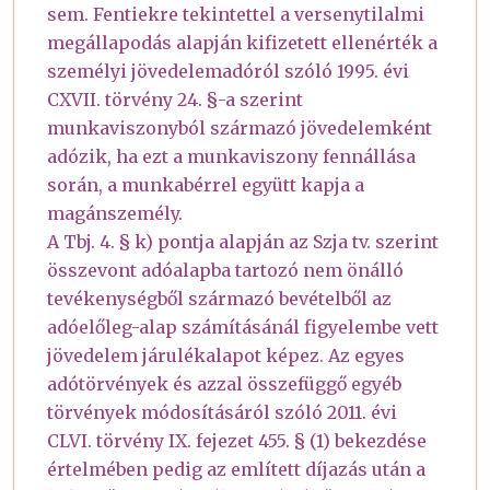
sem. Fentiekre tekintettel a versenytilalmi
megállapodás alapján kifizetett ellenérték a
személyi jövedelemadóról szóló 1995. évi
CXVII. törvény 24. §-a szerint
munkaviszonyból származó jövedelemként
adózik, ha ezt a munkaviszony fennállása
során, a munkabérrel együtt kapja a
magánszemély.
A Tbj. 4. § k) pontja alapján az Szja tv. szerint
összevont adóalapba tartozó nem önálló
tevékenységből származó bevételből az
adóelőleg-alap számításánál figyelembe vett
jövedelem járulékalapot képez. Az egyes
adótörvények és azzal összefüggő egyéb
törvények módosításáról szóló 2011. évi
CLVI. törvény IX. fejezet 455. § (1) bekezdése
értelmében pedig az említett díjazás után a