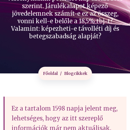
szerint. Járulékalapot képező
jövedelemnek számít-e ez az összeg,
vonni kell-e belőle a 18,5% tbj-t?
Valamint: képezheti-e távolléti díj és
betegszabadság alapját?
Főoldal
Blogcikkek
Ez a tartalom 1598 napja jelent meg,
lehetséges, hogy az itt szereplő
információk már nem aktuálisak.