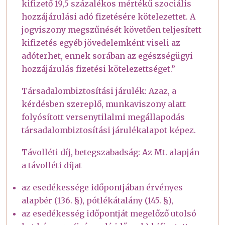
kifizető 19,5 százalékos mértékű szociális
hozzájárulási adó fizetésére kötelezettet. A
jogviszony megszűnését követően teljesített
kifizetés egyéb jövedelemként viseli az
adóterhet, ennek sorában az egészségügyi
hozzájárulás fizetési kötelezettséget.”
Társadalombiztosítási járulék: Azaz, a
kérdésben szereplő, munkaviszony alatt
folyósított versenytilalmi megállapodás
társadalombiztosítási járulékalapot képez.
Távolléti díj, betegszabadság: Az Mt. alapján
a távolléti díjat
az esedékessége időpontjában érvényes
alapbér (136. §), pótlékátalány (145. §),
az esedékesség időpontját megelőző utolsó