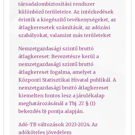
társadalombiztosítási rendszer
különböző területeire. Az intézkedések
érintik a kiegészítő tevékenységeket, az
átlagkeresetek számítását, az adózási
szabályokat, valamint más területeket
Nemzetgazdasági szintű bruttó
átlagkereset: Bevezetésre kerül a
nemzetgazdasági szintű bruttó
átlagkereset fogalma, amelyet a
Központi Statisztikai Hivatal publikál. A
nemzetgazdasági bruttó átlagkereset
kiemelten fontos lesz a járulékalap
meghatározásánál a Tbj. 27. § (1)
bekezdés b) pontja alapján.
Adó-TB változások 2023-2024: Az
adóköteles jövedelem