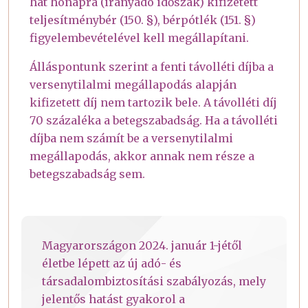
hat hónapra (irányadó időszak) kifizetett
teljesítménybér (150. §), bérpótlék (151. §)
figyelembevételével kell megállapítani.
Álláspontunk szerint a fenti távolléti díjba a
versenytilalmi megállapodás alapján
kifizetett díj nem tartozik bele. A távolléti díj
70 százaléka a betegszabadság. Ha a távolléti
díjba nem számít be a versenytilalmi
megállapodás, akkor annak nem része a
betegszabadság sem.
Magyarországon 2024. január 1-jétől
életbe lépett az új adó- és
társadalombiztosítási szabályozás, mely
jelentős hatást gyakorol a