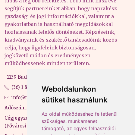
tudás a legjobb befektetés. Több mint húsz éve
segítjük partnereinket abban, hogy naprakész
gazdasági és jogi információkkal, valamint a
gyakorlatban is használható megoldásokkal
hozhassanak felelős döntéseket. Képzéseink,
kiadványaink és szakértő tanácsadóink közös
célja, hogy ügyfeleink biztonságosan,
jogkövető módon és eredményesen
működhessenek minden területen.
1139 Budapest, Váci út 99-105. 4. em.
(36) 1 880 76 00
Weboldalunkon
info@mprx.hu
sütiket használunk
Adószám: 13598145-2-41
Az oldal működéséhez feltétlenül
Cégjegyzékszám: 01-09-883770
szükséges, munkamenet
(Fővárosi Bíróság)
támogató, az egyes felhasználói