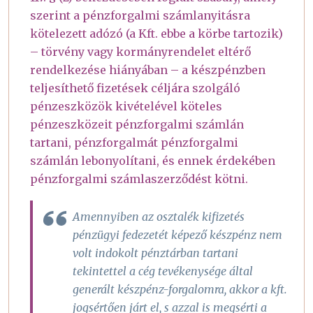
szerint a pénzforgalmi számlanyitásra
kötelezett adózó (a Kft. ebbe a körbe tartozik)
– törvény vagy kormányrendelet eltérő
rendelkezése hiányában – a készpénzben
teljesíthető fizetések céljára szolgáló
pénzeszközök kivételével köteles
pénzeszközeit pénzforgalmi számlán
tartani, pénzforgalmát pénzforgalmi
számlán lebonyolítani, és ennek érdekében
pénzforgalmi számlaszerződést kötni.
Amennyiben az osztalék kifizetés
pénzügyi fedezetét képező készpénz nem
volt indokolt pénztárban tartani
tekintettel a cég tevékenysége által
generált készpénz-forgalomra, akkor a kft.
jogsértően járt el, s azzal is megsérti a