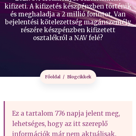
kifizeti. A kifizetés készpénzben történik
és meghaladja a 2 millió forintot. Van
bejelentési kötelezettség magánszemély
részére készpénzben kifizetett
osztalékról a NAV felé?
Főoldal
Blogcikkek
Ez a tartalom 776 napja jelent meg,
lehetséges, hogy az itt szereplő
információk már nem aktuálisak.