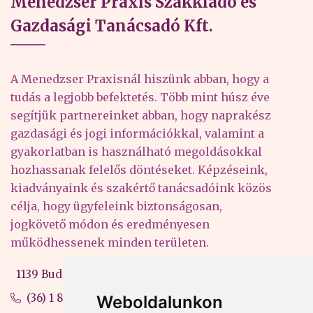
Menedzser Praxis Szakkiadó és
Gazdasági Tanácsadó Kft.
A Menedzser Praxisnál hiszünk abban, hogy a
tudás a legjobb befektetés. Több mint húsz éve
segítjük partnereinket abban, hogy naprakész
gazdasági és jogi információkkal, valamint a
gyakorlatban is használható megoldásokkal
hozhassanak felelős döntéseket. Képzéseink,
kiadványaink és szakértő tanácsadóink közös
célja, hogy ügyfeleink biztonságosan,
jogkövető módon és eredményesen
működhessenek minden területen.
1139 Budapest, Váci út 99-105. 4. em.
(36) 1 880 76 00
Weboldalunkon