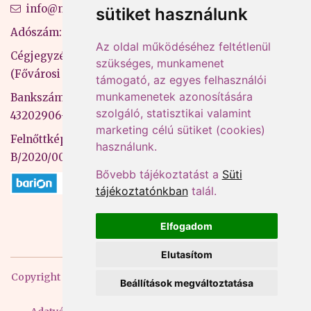
info@mprx.hu
sütiket használunk
Adószám: 13598145-2-41
Az oldal működéséhez feltétlenül
Cégjegyzékszám: 01-09-883770
szükséges, munkamenet
(Fővárosi Bíróság)
támogató, az egyes felhasználói
munkamenetek azonosítására
Bankszámlaszám: CIB Bank, 10700581-
szolgáló, statisztikai valamint
43202906-51100005
marketing célú sütiket (cookies)
Felnőttképzési nyilvántartási szám:
használunk.
B/2020/000053
Bővebb tájékoztatást a
Süti
tájékoztatónkban
talál.
Elfogadom
Elutasítom
Copyright
2026 Mprx. Minden jog fenntartva
Menedzser
Beállítások megváltoztatása
Praxis Kft