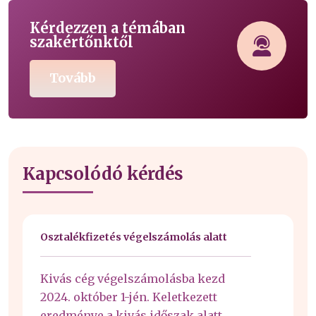
Kérdezzen a témában
szakértőnktől
Tovább
Kapcsolódó kérdés
Osztalékfizetés végelszámolás alatt
Kivás cég végelszámolásba kezd
2024. október 1-jén. Keletkezett
eredménye a kivás időszak alatt.