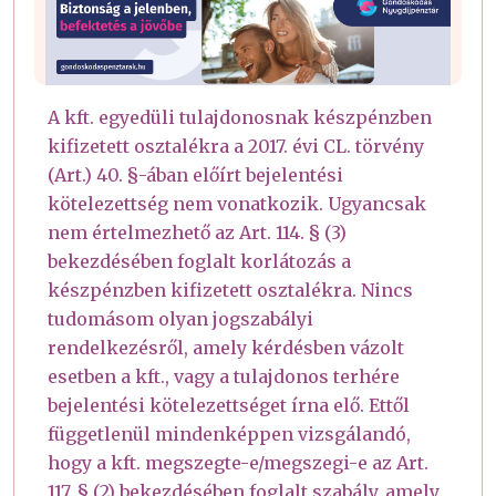
A kft. egyedüli tulajdonosnak készpénzben
kifizetett osztalékra a 2017. évi CL. törvény
(Art.) 40. §-ában előírt bejelentési
kötelezettség nem vonatkozik. Ugyancsak
nem értelmezhető az Art. 114. § (3)
bekezdésében foglalt korlátozás a
készpénzben kifizetett osztalékra. Nincs
tudomásom olyan jogszabályi
rendelkezésről, amely kérdésben vázolt
esetben a kft., vagy a tulajdonos terhére
bejelentési kötelezettséget írna elő. Ettől
függetlenül mindenképpen vizsgálandó,
hogy a kft. megszegte-e/megszegi-e az Art.
117. § (2) bekezdésében foglalt szabály, amely