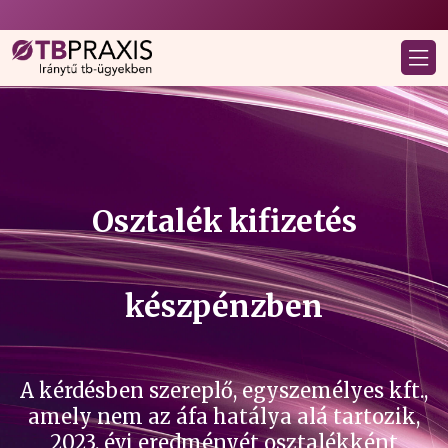
Osztalék kifizetés
készpénzben
A kérdésben szereplő, egyszemélyes kft.,
amely nem az áfa hatálya alá tartozik,
2023. évi eredményét osztalékként