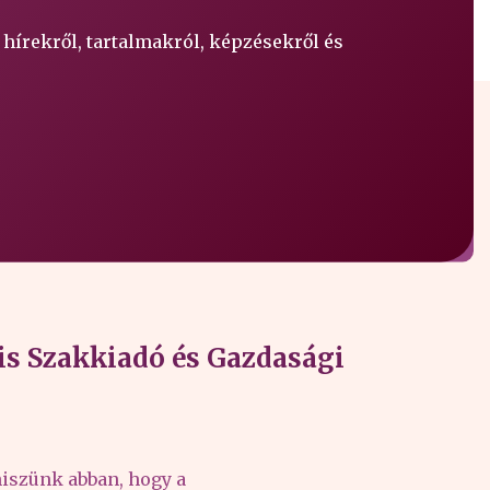
 hírekről, tartalmakról, képzésekről és
s Szakkiadó és Gazdasági
iszünk abban, hogy a