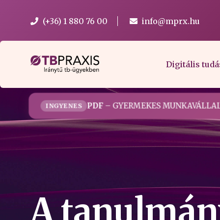
(+36) 1 880 76 00
info@mprx.hu
Digitális tudá
PDF
– GYERMEKES MUNKAVÁLLAL
INGYENES
A tanulmán