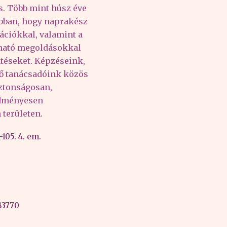
és. Több mint húsz éve
abban, hogy naprakész
ációkkal, valamint a
lható megoldásokkal
téseket. Képzéseink,
tő tanácsadóink közös
iztonságosan,
edményesen
területen.
105. 4. em.
83770