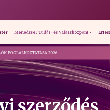
stér
Menedzser Tudás- és Válaszközpont
Értes
ÓK FOGLALKOZTATÁSA 2026
yi szerződés