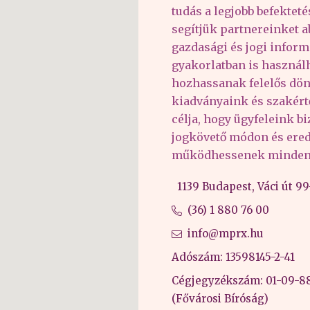
tudás a legjobb befektet
segítjük partnereinket 
gazdasági és jogi inform
gyakorlatban is haszná
hozhassanak felelős dön
kiadványaink és szakér
célja, hogy ügyfeleink b
jogkövető módon és er
működhessenek minden 
1139 Budapest, Váci út 99-
(36) 1 880 76 00
info@mprx.hu
Adószám: 13598145-2-41
Cégjegyzékszám: 01-09-8
(Fővárosi Bíróság)