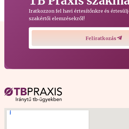
TB Praxis szakmai
Iratkozzon fel havi értesítőnkre és értesü
szakértői elemzésekről!
Feliratkozás