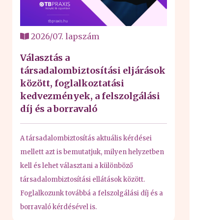
2026/07. lapszám
Választás a
társadalombiztosítási eljárások
között, foglalkoztatási
kedvezmények, a felszolgálási
díj és a borravaló
A társadalombiztosítás aktuális kérdései
mellett azt is bemutatjuk, milyen helyzetben
kell és lehet választani a különböző
társadalombiztosítási ellátások között.
Foglalkozunk továbbá a felszolgálási díj és a
borravaló kérdésével is.