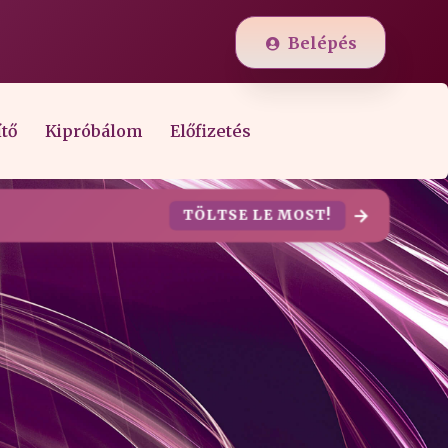
Belépés
ítő
Kipróbálom
Előfizetés
TÖLTSE LE MOST!