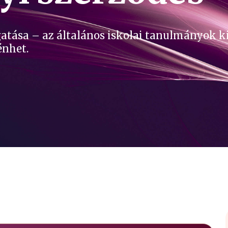
atása – az általános iskolai tanulmányok k
énhet.