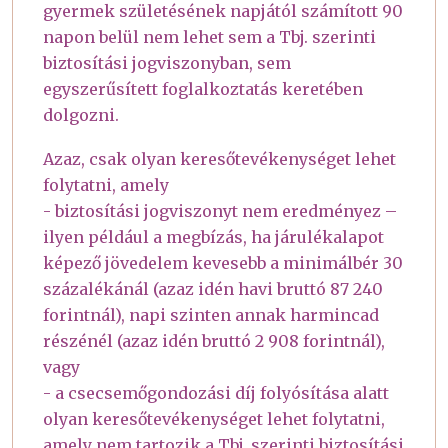
gyermek születésének napjától számított 90
napon belül nem lehet sem a Tbj. szerinti
biztosítási jogviszonyban, sem
egyszerűsített foglalkoztatás keretében
dolgozni.
Azaz, csak olyan keresőtevékenységet lehet
folytatni, amely
- biztosítási jogviszonyt nem eredményez –
ilyen például a megbízás, ha járulékalapot
képező jövedelem kevesebb a minimálbér 30
százalékánál (azaz idén havi bruttó 87 240
forintnál), napi szinten annak harmincad
részénél (azaz idén bruttó 2 908 forintnál),
vagy
- a csecsemőgondozási díj folyósítása alatt
olyan keresőtevékenységet lehet folytatni,
amely nem tartozik a Tbj. szerinti biztosítási