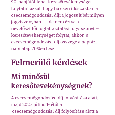
90. napjától lehet keresőtevékenységet
folytatni azzal, hogy ha ezen időszakban a
csecsemőgondozási díjra jogosult bármilyen
jogviszonyban – ide nem értve a
nevelőszülői foglalkoztatási jogviszonyt –
keresőtevékenységet folytat, akkor a
csecsemőgondozási díj összege a naptári
napi alap 70%-a lesz.
Felmerülő kérdések
Mi minősül
keresőtevekénységnek?
A csecsemőgondozási díj folyósítása alatt,
majd 2025. július 1-jétől a
csecsemőgondozási díj folyósítása alatt a