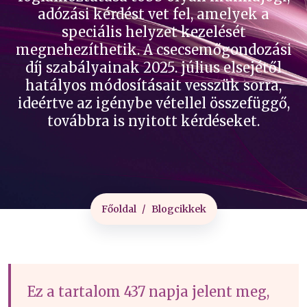
adózási kérdést vet fel, amelyek a
speciális helyzet kezelését
megnehezíthetik. A csecsemőgondozási
díj szabályainak 2025. július elsejétől
hatályos módosításait vesszük sorra,
ideértve az igénybe vétellel összefüggő,
továbbra is nyitott kérdéseket.
Főoldal
Blogcikkek
Ez a tartalom 437 napja jelent meg,