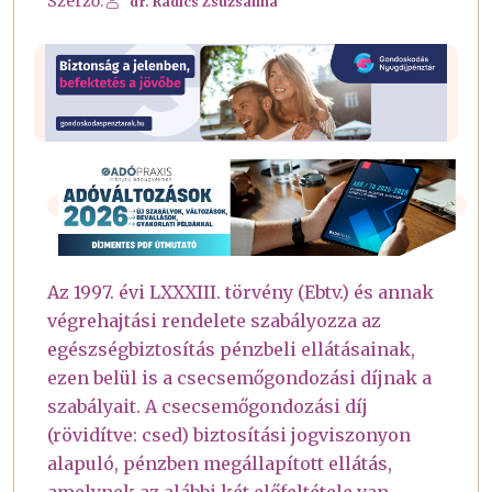
Szerző:
dr. Radics Zsuzsanna
Az 1997. évi LXXXIII. törvény (Ebtv.) és annak
végrehajtási rendelete szabályozza az
egészségbiztosítás pénzbeli ellátásainak,
ezen belül is a csecsemőgondozási díjnak a
szabályait. A csecsemőgondozási díj
(rövidítve: csed) biztosítási jogviszonyon
alapuló, pénzben megállapított ellátás,
amelynek az alábbi két előfeltétele van.