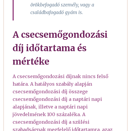
örökbefogadó személy, vagy a
családbafogadó gyám is.
A csecsemőgondozási
díj időtartama és
mértéke
A csecsemőgondozási díjnak nincs felső
határa. A hatályos szabály alapján
csecsemőgondozási díj összege
csecsemőgondozási díj a naptári napi
alapjának, illetve a naptári napi
jövedelmének 100 százaléka. A
csecsemőgondozási díj a szülési
szabadságnak megfelelő időtartamra, azaz