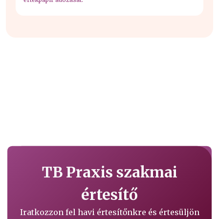
TB Praxis szakmai
értesítő
Iratkozzon fel havi értesítőnkre és értesüljön