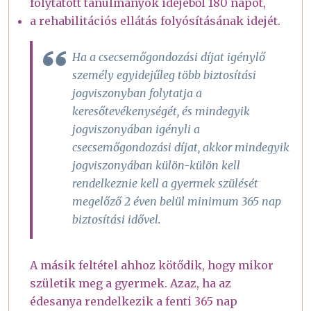
folytatott tanulmányok idejéből 180 napot,
a rehabilitációs ellátás folyósításának idejét.
Ha a csecsemőgondozási díjat igénylő
személy egyidejűleg több biztosítási
jogviszonyban folytatja a
keresőtevékenységét, és mindegyik
jogviszonyában igényli a
csecsemőgondozási díjat, akkor mindegyik
jogviszonyában külön-külön kell
rendelkeznie kell a gyermek szülését
megelőző 2 éven belül minimum 365 nap
biztosítási idővel.
A másik feltétel ahhoz kötődik, hogy mikor
születik meg a gyermek. Azaz, ha az
édesanya rendelkezik a fenti 365 nap