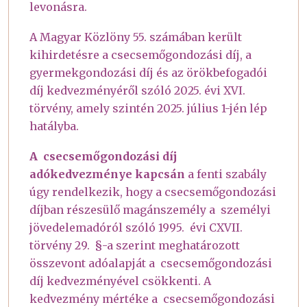
levonásra.
A Magyar Közlöny 55. számában került
kihirdetésre a csecsemőgondozási díj, a
gyermekgondozási díj és az örökbefogadói
díj kedvezményéről szóló 2025. évi XVI.
törvény, amely szintén 2025. július 1-jén lép
hatályba.
A csecsemőgondozási díj
adókedvezménye kapcsán
a fenti szabály
úgy rendelkezik, hogy a csecsemőgondozási
díjban részesülő magánszemély a személyi
jövedelemadóról szóló 1995. évi CXVII.
törvény 29. §-a szerint meghatározott
összevont adóalapját a csecsemőgondozási
díj kedvezményével csökkenti. A
kedvezmény mértéke a csecsemőgondozási