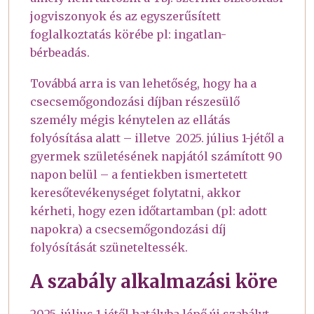
jogviszonyok és az egyszerűsített
foglalkoztatás körébe pl: ingatlan-
bérbeadás.
Továbbá arra is van lehetőség, hogy ha a
csecsemőgondozási díjban részesülő
személy mégis kénytelen az ellátás
folyósítása alatt – illetve 2025. július 1-jétől a
gyermek születésének napjától számított 90
napon belül – a fentiekben ismertetett
keresőtevékenységet folytatni, akkor
kérheti, hogy ezen időtartamban (pl: adott
napokra) a csecsemőgondozási díj
folyósítását szüneteltessék.
A szabály alkalmazási köre
2025. július 1-jétől hatályba lépő új szabályt –