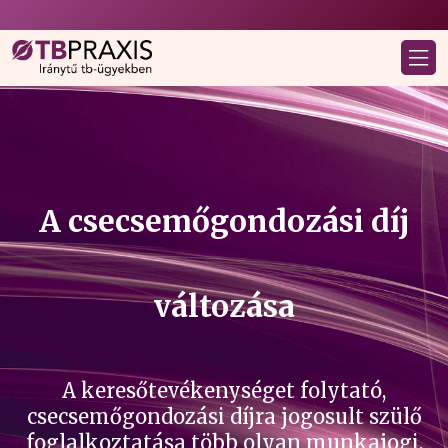
A csecsemőgondozási díj
változása
A keresőtevékenységet folytató,
csecsemőgondozási díjra jogosult szülő
foglalkoztatása több olyan munkajogi,