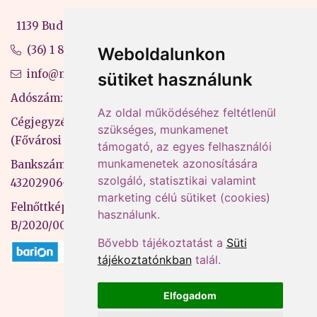
1139 Budapest, Váci út 99-105. 4. em.
(36) 1 880 76 00
Weboldalunkon
info@mprx.hu
sütiket használunk
Adószám: 13598145-2-41
Az oldal működéséhez feltétlenül
Cégjegyzékszám: 01-09-883770
szükséges, munkamenet
(Fővárosi Bíróság)
támogató, az egyes felhasználói
munkamenetek azonosítására
Bankszámlaszám: CIB Bank, 10700581-
szolgáló, statisztikai valamint
43202906-51100005
marketing célú sütiket (cookies)
Felnőttképzési nyilvántartási szám:
használunk.
B/2020/000053
Bővebb tájékoztatást a
Süti
tájékoztatónkban
talál.
Elfogadom