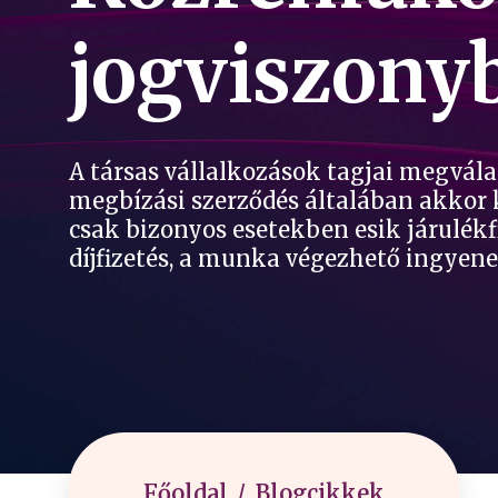
jogviszony
A társas vállalkozások tagjai megvál
megbízási szerződés általában akkor k
csak bizonyos esetekben esik járulékf
díjfizetés, a munka végezhető ingyene
Főoldal
Blogcikkek