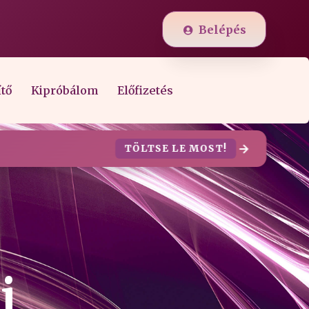
Belépés
ítő
Kipróbálom
Előfizetés
TÖLTSE LE MOST!
i