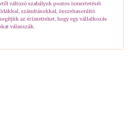
től változó szabályok pontos ismertetését.
ldákkal, számításokkal, összehasonlító
egítjük az érintetteket, hogy egy vállalkozás
kat válasszák.