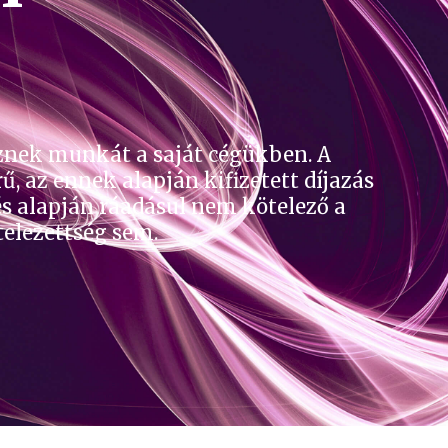
znek munkát a saját cégükben. A
 az ennek alapján kifizetett díjazás
és alapján ráadásul nem kötelező a
telezettség sem.