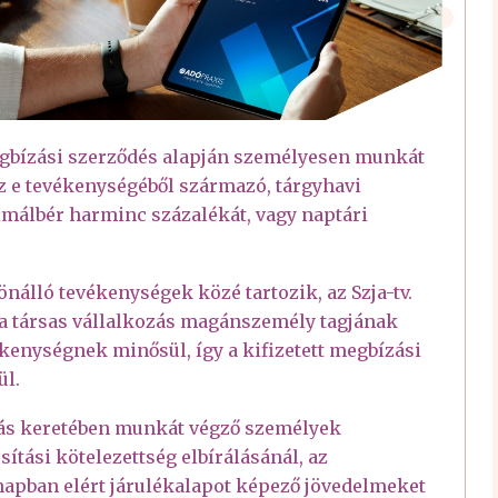
 megbízási szerződés alapján személyesen munkát
az e tevékenységéből származó, tárgyhavi
imálbér harminc százalékát, vagy naptári
nálló tevékenységek közé tartozik, az Szja-tv.
n a társas vállalkozás magánszemély tagjának
nységnek minősül, így a kifizetett megbízási
ül.
bízás keretében munkát végző személyek
osítási kötelezettség elbírálásánál, az
napban elért járulékalapot képező jövedelmeket