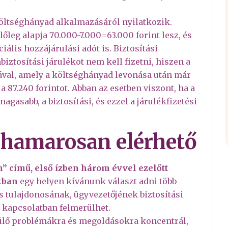
öltséghányad alkalmazásáról nyilatkozik.
őleg alapja 70.000-7.000=63.000 forint lesz, és
iális hozzájárulási adót is. Biztosítási
iztosítási járulékot nem kell fizetni, hiszen a
jával, amely a költséghányad levonása után már
a 87.240 forintot. Abban az esetben viszont, ha a
magasabb, a biztosítási, és ezzel a járulékfizetési
hamarosan elérhető
n” című, első ízben három évvel ezelőtt
nkban
egy helyen kívánunk választ adni több
s tulajdonosának, ügyvezetőjének biztosítási
l kapcsolatban felmerülhet.
ülő problémákra és megoldásokra koncentrál,