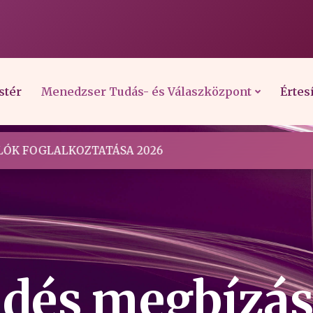
stér
Menedzser Tudás- és Válaszközpont
Értes
ÓK FOGLALKOZTATÁSA 2026
dés megbízás