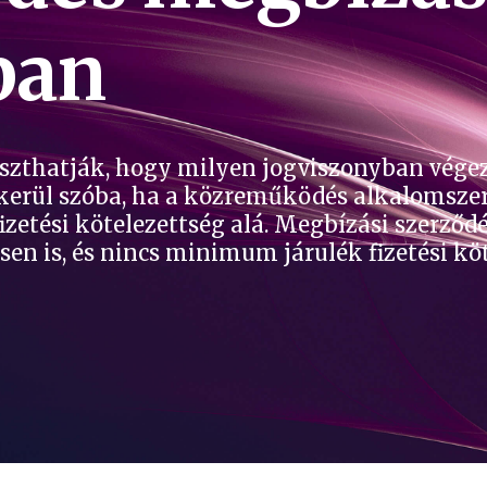
ban
aszthatják, hogy milyen jogviszonyban vége
erül szóba, ha a közreműködés alkalomszerű,
izetési kötelezettség alá. Megbízási szerződ
sen is, és nincs minimum járulék fizetési kö