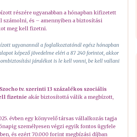
ízott részére ugyanabban a hónapban kifizetett
l számolni, és – amennyiben a biztosítási
ot meg kell fizetni.
bízott ugyanannál a foglalkoztatónál egész hónapban
kalapot képező jövedelme eléri a 87 240 forintot, akkor
biztosítási járulékot is le kell vonni, be kell vallani
 Szocho tv. szerinti 13 százalékos szociális
l fizetnie
akár biztosítottá válik a megbízott,
25. évben egy könyvelő társas vállalkozás tagja
ónapig személyesen végzi egyik fontos ügyfele
en, és ezért 70.000 forint megbízási díjban