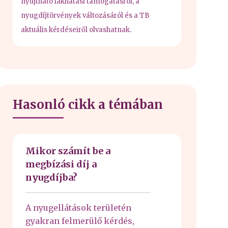
nyújtható lakhatási támogatásról, a
nyugdíjtörvények változásáról és a TB
aktuális kérdéseiről olvashatnak.
Hasonló cikk a témában
Mikor számít be a
megbízási díj a
nyugdíjba?
A nyugellátások területén
gyakran felmerülő kérdés,