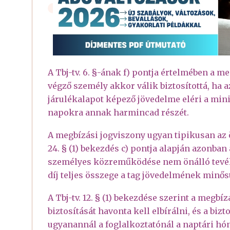
A Tbj-tv. 6. §-ának f) pontja értelmében a
végző személy akkor válik biztosítottá, ha 
járulékalapot képező jövedelme eléri a min
napokra annak harmincad részét.
A megbízási jogviszony ugyan tipikusan az ö
24. § (1) bekezdés c) pontja alapján azonba
személyes közreműködése nem önálló tevéke
díj teljes összege a tag jövedelmének minős
A Tbj-tv. 12. § (1) bekezdése szerint a meg
biztosítását havonta kell elbírálni, és a bizt
ugyanannál a foglalkoztatónál a naptári hó