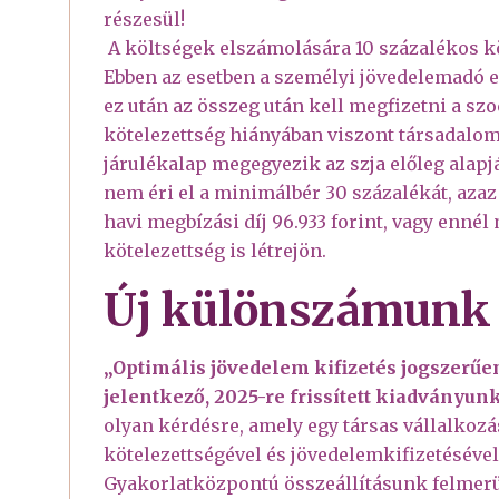
részesül!
A költségek elszámolására 10 százalékos k
Ebben az esetben a személyi jövedelemadó el
ez után az összeg után kell megfizetni a szoc
kötelezettség hiányában viszont társadalomb
járulékalap megegyezik az szja előleg alap
nem éri el a minimálbér 30 százalékát, azaz 
havi megbízási díj 96.933 forint, vagy ennél 
kötelezettség is létrejön.
Új különszámunk 
„Optimális jövedelem kifizetés jogszerűe
jelentkező, 2025-re frissített kiadványu
olyan kérdésre, amely egy társas vállalkozá
kötelezettségével és jövedelemkifizetéséve
Gyakorlatközpontú összeállításunk felmer