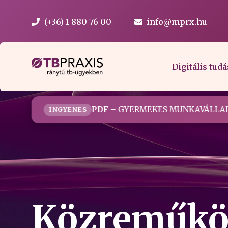
(+36) 1 880 76 00
info@mprx.hu
Digitális tudá
PDF
– GYERMEKES MUNKAVÁLLAL
INGYENES
Közreműkö