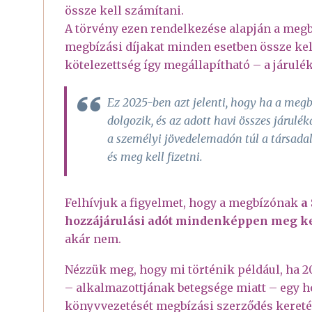
össze kell számítani.
A törvény ezen rendelkezése alapján a megb
megbízási díjakat minden esetben össze kel
kötelezettség így megállapítható – a járulék
Ez 2025-ben azt jelenti, hogy ha a meg
dolgozik, és az adott havi összes járulé
a személyi jövedelemadón túl a társadalom
és meg kell fizetni.
Felhívjuk a figyelmet, hogy a megbízónak
a
hozzájárulási adót mindenképpen meg kel
akár nem.
Nézzük meg, hogy mi történik például, ha 20
– alkalmazottjának betegsége miatt – egy h
könyvvezetését megbízási szerződés keretéb