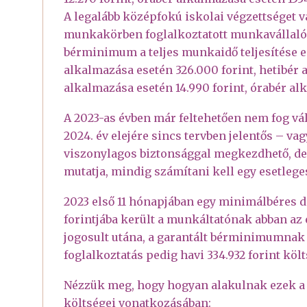
A legalább középfokú iskolai végzettséget 
munkakörben foglalkoztatott munkavállaló 
bérminimum a teljes munkaidő teljesítése es
alkalmazása esetén 326.000 forint, hetibér 
alkalmazása esetén 14.990 forint, órabér al
A 2023-as évben már feltehetően nem fog vá
2024. év elejére sincs tervben jelentős – vag
viszonylagos biztonsággal megkezdhető, de
mutatja, mindig számítani kell egy esetleges
2023 első 11 hónapjában egy minimálbéres d
forintjába került a munkáltatónak abban a
jogosult utána, a garantált bérminimumnak
foglalkoztatás pedig havi 334.932 forint költ
Nézzük meg, hogy hogyan alakulnak ezek a 
költségei vonatkozásában: