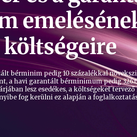
 emelésének
költségeire
ált bérminim pedig 10 százalékkal növekszik
nt, a havi garantált bérminimum pedig 326.0
árjában lesz esedékes, a költségeket tervez
ibe fog kerülni ez alapján a foglalkoztatás