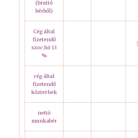
(bruttó
bérből)
Cég által
fizetendő
szoc.hó 13
%
cég által
fizetendő
közterhek
nettó
munkabér