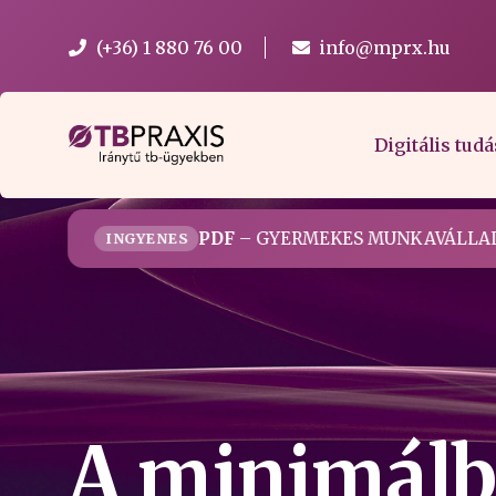
(+36) 1 880 76 00
info@mprx.hu
Digitális tudá
PDF
– GYERMEKES MUNKAVÁLLAL
INGYENES
A minimálbé