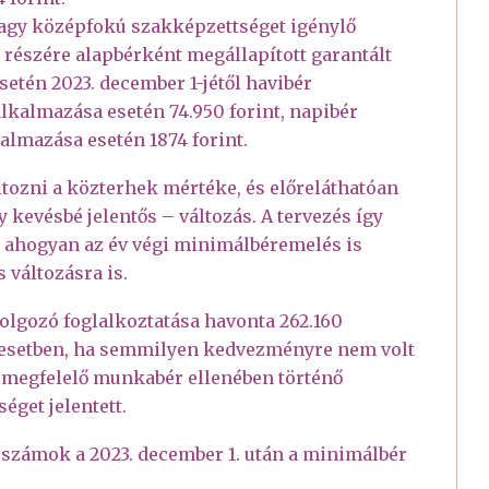
vagy középfokú szakképzettséget igénylő
részére alapbérként megállapított garantált
etén 2023. december 1-jétől havibér
alkalmazása esetén 74.950 forint, napibér
kalmazása esetén 1874 forint.
ltozni a közterhek mértéke, és előreláthatóan
y kevésbé jelentős – változás. A tervezés így
 ahogyan az év végi minimálbéremelés is
 változásra is.
olgozó foglalkoztatása havonta 262.160
z esetben, ha semmilyen kedvezményre nem volt
 megfelelő munkabér ellenében történő
séget jelentett.
számok a 2023. december 1. után a minimálbér