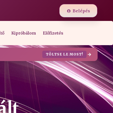
Belépés
ítő
Kipróbálom
Előfizetés
TÖLTSE LE MOST!
ált