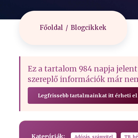
Főoldal
Blogcikkek
Ez a tartalom 984 napja jelent
szereplő információk már nem
Legfrissebb tartalmainkat itt érheti el
Kategóriák:
Adózás, számvitel
TB, bé