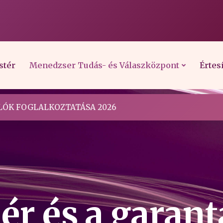
stér
Menedzser Tudás- és Válaszközpont
Értes
ÓK FOGLALKOZTATÁSA 2026
r és a garant