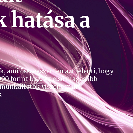
 hatása a
, ami összegszerűen azt jelenti, hogy
00 forint lesz. Az első magasabb
ő munkáltatók viszont minél
.