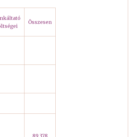
nkáltató
Összesen
ltségei
89.378