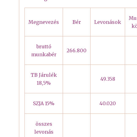
Mu
Megnevezés
Bér
Levonások
kö
bruttó
266.800
munkabér
TB Járulék
49.358
18,5%
SZJA 15%
40.020
összes
levonás