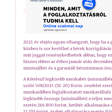
2023. év elején ugyan elhangzott, hogy ha a
közben is sor kerülhet a bérek korrigálás
már joggal reménykedhettek abban, hogy ez
hiszen ebben az évben január után december
minimálbér és a garantált bérminimum ös
A kötelező legkisebb munkabér (minimálbér
szóló 508/2023. (XI. 20.) Korm. rendelet szeri
munkaidőben foglalkoztatott munkavállaló 
legkisebb összege (minimálbér) a teljes mu
esetén 266.800 forint, hetibér alkalmazása 
12.270 forint, órabér alkalmazása esetén 1534