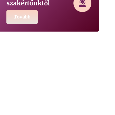
szakértőnktől
Tovább