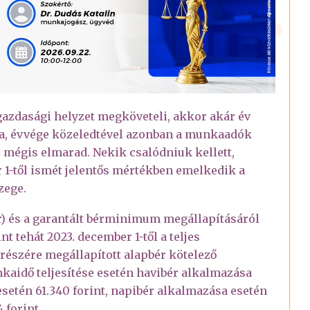
 gazdasági helyzet megköveteli, akkor akár év
ára, évvége közeledtével azonban a munkaadók
 mégis elmarad. Nekik csalódniuk kellett,
 1-től ismét jelentős mértékben emelkedik a
szege.
) és a garantált bérminimum megállapításáról
nt tehát 2023. december 1-től a teljes
részére megállapított alapbér kötelező
nkaidő teljesítése esetén havibér alkalmazása
esetén 61.340 forint, napibér alkalmazása esetén
 forint.