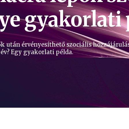
e gyakorlati 
k után érvényesíthető szociális hozzájárul
k év? Egy gyakorlati példa.