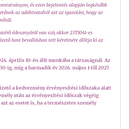
nyomtatványon, és ezen bejelentés alapján legkésőbb
etőnek az adóhivataltól azt az igazolást, hogy az
nősül.
térő édesanyáról van szó, akkor 23T1041-es
fizető havi bevallásban tett kérelmére állítja ki az
24. április 10-én állt munkába a társaságnál. Az
s 30-ig, míg a harmadik év 2026. május 1-től 2027.
izető a kedvezmény érvényesítési időszaka alatt
zemély után az érvényesítési időszak végéig
azt az esetet is, ha a természetes személy