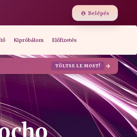
Belépés
ítő
Kipróbálom
Előfizetés
TÖLTSE LE MOST!
zocho