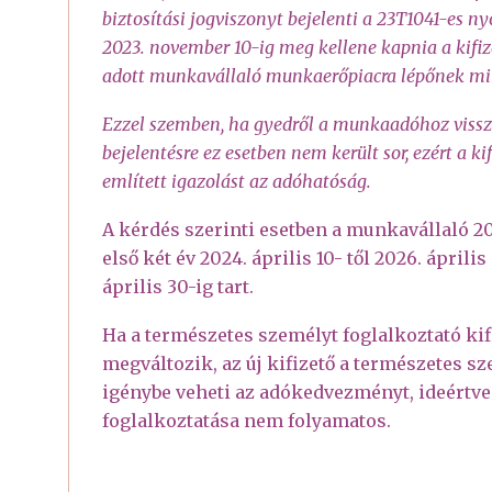
biztosítási jogviszonyt bejelenti a 23T1041-es 
2023. november 10-ig meg kellene kapnia a kifiz
adott munkavállaló munkaerőpiacra lépőnek mi
Ezzel szemben, ha gyedről a munkaadóhoz vissza
bejelentésre ez esetben nem került sor, ezért a ki
említett igazolást az adóhatóság.
A kérdés szerinti esetben a munkavállaló 20
első két év 2024. április 10- től 2026. áprili
április 30-ig tart.
Ha a természetes személyt foglalkoztató kif
megváltozik, az új kifizető a természetes s
igénybe veheti az adókedvezményt, ideértve 
foglalkoztatása nem folyamatos.