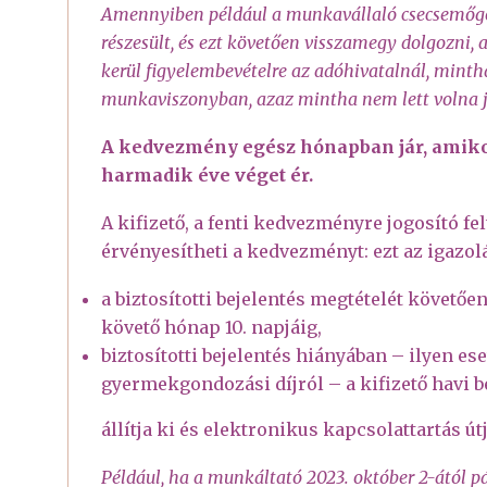
Amennyiben például a munkavállaló csecsemőgo
részesült, és ezt követően visszamegy dolgozni, 
kerül figyelembevételre az adóhivatalnál, minth
munkaviszonyban, azaz mintha nem lett volna 
A kedvezmény egész hónapban jár, amikor 
harmadik éve véget ér.
A kifizető, a fenti kedvezményre jogosító fe
érvényesítheti a kedvezményt: ezt az igazol
a biztosítotti bejelentés megtételét követően
követő hónap 10. napjáig,
biztosítotti bejelentés hiányában – ilyen es
gyermekgondozási díjról – a kifizető havi b
állítja ki és elektronikus kapcsolattartás út
Például, ha a munkáltató 2023. október 2-ától