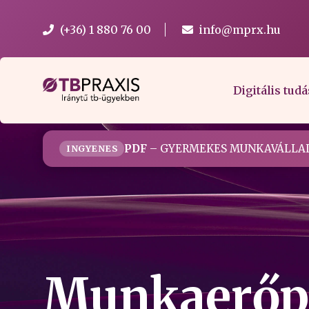
(+36) 1 880 76 00
info@mprx.hu
Digitális tudá
PDF
– GYERMEKES MUNKAVÁLLAL
INGYENES
Munkaerőpi