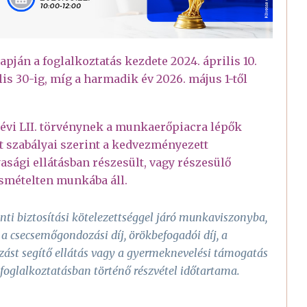
apján a foglalkoztatás kezdete 2024. április 10.
ilis 30-ig, míg a harmadik év 2026. május 1-től
. évi LII. törvénynek a munkaerőpiacra lépők
 szabályai szerint a kedvezményezett
asági ellátásban részesült, vagy részesülő
ismételten munkába áll.
ti biztosítási kötelezettséggel járó munkaviszonyba,
 a csecsemőgondozási díj, örökbefogadói díj, a
ást segítő ellátás vagy a gyermeknevelési támogatás
foglalkoztatásban történő részvétel időtartama.