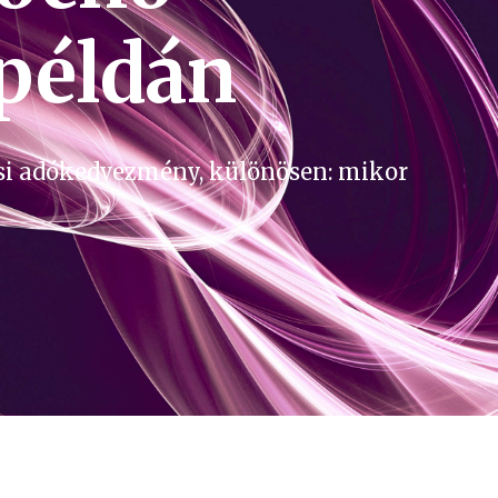
példán
ási adókedvezmény, különösen: mikor