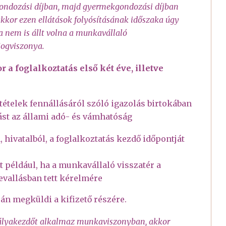
ndozási díjban, majd gyermekgondozási díjban
akkor ezen ellátások folyósításának időszaka úgy
a nem is állt volna a munkavállaló
jogviszonya.
a foglalkoztatás első két éve, illetve
ltételek fennállásáról szóló igazolás birtokában
ást az állami adó- és vámhatóság
, hivatalból, a foglalkoztatás kezdő időpontját
et például, ha a munkavállaló visszatér a
evallásban tett kérelmére
ján megküldi a kifizető részére.
 pályakezdőt alkalmaz munkaviszonyban, akkor