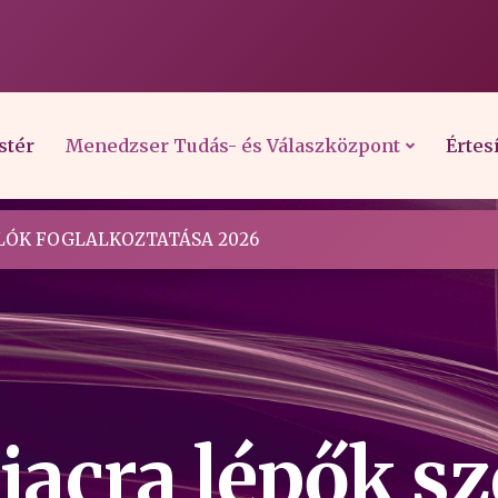
stér
Menedzser Tudás- és Válaszközpont
Értes
ÓK FOGLALKOZTATÁSA 2026
acra lépők s