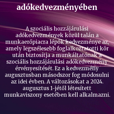
adókedvezményében
A szociális hozzájárulási
adókedvezmények közül talán a
munkaerőpiacra lépők kedvezménye az,
amely legszélesebb foglalkoztatotti kör
után biztosítja a munkáltatónak a
szociális hozzájárulási adókedvezmény
érvényesítését. Ez a kedvezmény
augusztusban másodszor fog módosulni
az idei évben. A változásokat a 2024.
augusztus 1-jétől létesített
munkaviszony esetében kell alkalmazni.