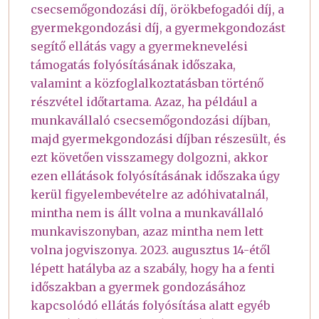
csecsemőgondozási díj, örökbefogadói díj, a
gyermekgondozási díj, a gyermekgondozást
segítő ellátás vagy a gyermeknevelési
támogatás folyósításának időszaka,
valamint a közfoglalkoztatásban történő
részvétel időtartama. Azaz, ha például a
munkavállaló csecsemőgondozási díjban,
majd gyermekgondozási díjban részesült, és
ezt követően visszamegy dolgozni, akkor
ezen ellátások folyósításának időszaka úgy
kerül figyelembevételre az adóhivatalnál,
mintha nem is állt volna a munkavállaló
munkaviszonyban, azaz mintha nem lett
volna jogviszonya. 2023. augusztus 14-étől
lépett hatályba az a szabály, hogy ha a fenti
időszakban a gyermek gondozásához
kapcsolódó ellátás folyósítása alatt egyéb