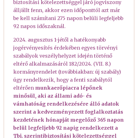
biztosítási kötelezettséggel járó jogviszony
áll/állt fenn, akkor ezen időponttól azt már
be kell számítani 275 napon belüli legfeljebb
92 napos időszaknál.
2024. augusztus 1-jétől a hatékonyabb
jogérvényesítés érdekében egyes törvényi
szabályok veszélyhelyzet idején történő
eltérő alkalmazásáról 182/2024. (VII. 8.)
kormányrendelet (továbbiakban: új szabály)
úgy rendelkezik, hogy a fenti szabálytól
eltérően
munkaerőpiacra lépőnek
minősül, aki az állami adó- és
vámhatóság rendelkezésére álló adatok
szerint a kedvezményezett foglalkoztatás
kezdetének hónapját megelőző 365 napon
belül legfeljebb 92 napig rendelkezett a
Tbj. szerintibiztosítási kötelezettséggel