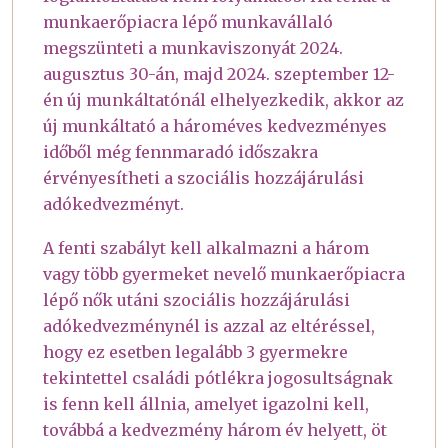
munkaerőpiacra lépő munkavállaló
megszünteti a munkaviszonyát 2024.
augusztus 30-án, majd 2024. szeptember 12-
én új munkáltatónál elhelyezkedik, akkor az
új munkáltató a hároméves kedvezményes
időből még fennmaradó időszakra
érvényesítheti a szociális hozzájárulási
adókedvezményt.
A fenti szabályt kell alkalmazni a három
vagy több gyermeket nevelő munkaerőpiacra
lépő nők utáni szociális hozzájárulási
adókedvezménynél is azzal az eltéréssel,
hogy ez esetben legalább 3 gyermekre
tekintettel családi pótlékra jogosultságnak
is fenn kell állnia, amelyet igazolni kell,
továbbá a kedvezmény három év helyett, öt