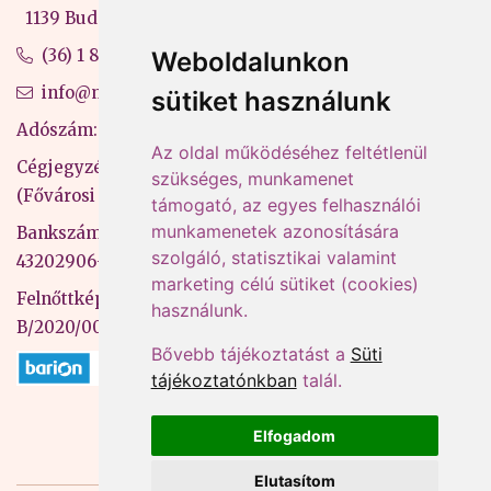
1139 Budapest, Váci út 99-105. 4. em.
(36) 1 880 76 00
Weboldalunkon
info@mprx.hu
sütiket használunk
Adószám: 13598145-2-41
Az oldal működéséhez feltétlenül
Cégjegyzékszám: 01-09-883770
szükséges, munkamenet
(Fővárosi Bíróság)
támogató, az egyes felhasználói
munkamenetek azonosítására
Bankszámlaszám: CIB Bank, 10700581-
szolgáló, statisztikai valamint
43202906-51100005
marketing célú sütiket (cookies)
Felnőttképzési nyilvántartási szám:
használunk.
B/2020/000053
Bővebb tájékoztatást a
Süti
tájékoztatónkban
talál.
Elfogadom
Elutasítom