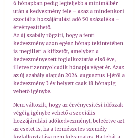
6 hónapban pedig legfeljebb a minimálbér
után a kedvezmény fele – azaz a mindenkori
szociális hozzájárulási adó 50 százaléka –
érvényesíthető.
Az új szabály rögzíti, hogy a fenti
kedvezmény azon egész hónap tekintetében
is megilleti a kifizetőt, amelyben a
kedvezményezett foglalkoztatás első éve,
illetve tizennyolcadik hónapja véget ér. Azaz
az új szabály alapján 2024. augusztus 1-jétől a
kedvezmény 3 év helyett csak 18 hónapig
vehető igénybe.
Nem változik, hogy az érvényesítési időszak
végéig igénybe vehető a szociális
hozzájárulási adókedvezményt, beleértve azt
az esetet is, ha a természetes személy
foglalkoztatása nem folyamatos. Ha tehát a