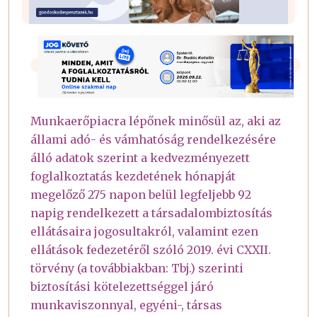
Munkaerőpiacra lépőnek minősül az, aki az
állami adó- és vámhatóság rendelkezésére
álló adatok szerint a kedvezményezett
foglalkoztatás kezdetének hónapját
megelőző 275 napon belül legfeljebb 92
napig rendelkezett a társadalombiztosítás
ellátásaira jogosultakról, valamint ezen
ellátások fedezetéről szóló 2019. évi CXXII.
törvény (a továbbiakban: Tbj.) szerinti
biztosítási kötelezettséggel járó
munkaviszonnyal, egyéni-, társas