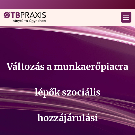
Változás a munkaerőpiacra
lépők szociális
hozzájárulási