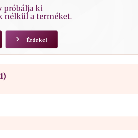
 próbálja ki
k nélkül a terméket.
Érdekel
1)