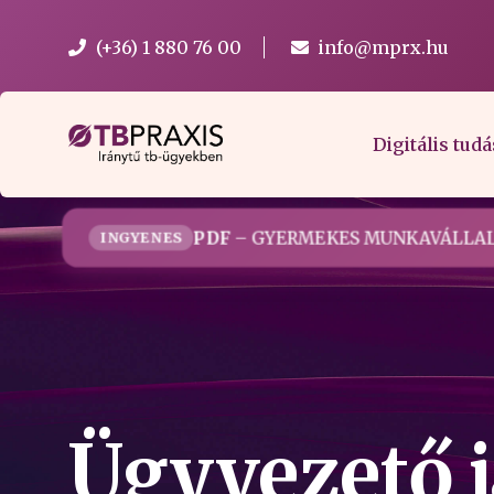
(+36) 1 880 76 00
info@mprx.hu
Digitális tudá
PDF
– GYERMEKES MUNKAVÁLLAL
INGYENES
Ügyvezető j