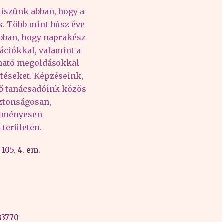
iszünk abban, hogy a
és. Több mint húsz éve
abban, hogy naprakész
ációkkal, valamint a
lható megoldásokkal
téseket. Képzéseink,
tő tanácsadóink közös
iztonságosan,
edményesen
területen.
105. 4. em.
83770