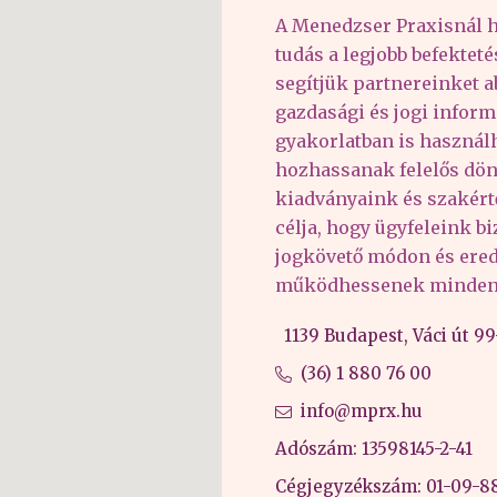
A Menedzser Praxisnál h
tudás a legjobb befektet
segítjük partnereinket 
gazdasági és jogi inform
gyakorlatban is haszná
hozhassanak felelős dön
kiadványaink és szakér
célja, hogy ügyfeleink b
jogkövető módon és er
működhessenek minden 
1139 Budapest, Váci út 99-
(36) 1 880 76 00
info@mprx.hu
Adószám: 13598145-2-41
Cégjegyzékszám: 01-09-8