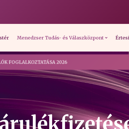
stér
Menedzser Tudás- és Válaszközpont
Értes
ÓK FOGLALKOZTATÁSA 2026
árulékfizetés