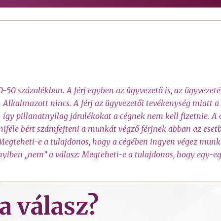
0-50 százalékban. A férj egyben az ügyvezető is, az ügyvezetést
lkalmazott nincs. A férj az ügyvezetői tevékenység miatt a 
– így pillanatnyilag járulékokat a cégnek nem kell fizetnie
miféle bért számfejteni a munkát végző férjnek abban az eset
Megteheti-e a tulajdonos, hogy a cégében ingyen végez munkát
iben „nem” a válasz: Megteheti-e a tulajdonos, hogy egy-e
a válasz?