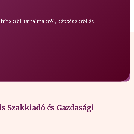
 hírekről, tartalmakról, képzésekről és
s Szakkiadó és Gazdasági