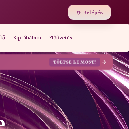
Belépés
ítő
Kipróbálom
Előfizetés
TÖLTSE LE MOST!
e