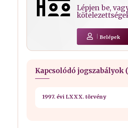
Lépjen be, vagy
kötelezettsége
Belépek
Kapcsolódó jogszabályok (
1997. évi LXXX. törvény