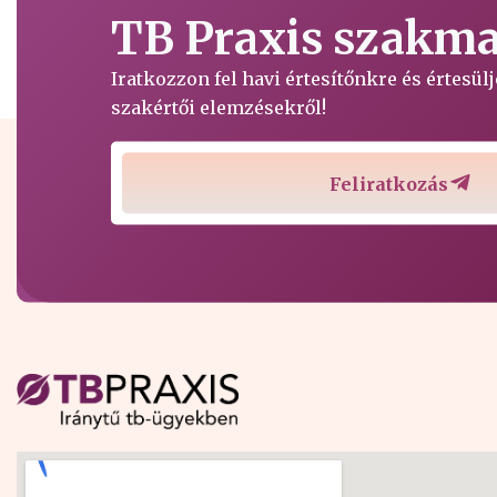
TB Praxis szakmai
Iratkozzon fel havi értesítőnkre és értesü
szakértői elemzésekről!
Feliratkozás