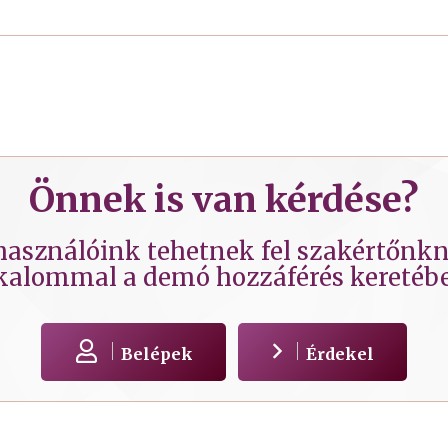
Önnek is van kérdése?
lhasználóink tehetnek fel szakértőnkne
kalommal a demó hozzáférés keretéb
Belépek
Érdekel