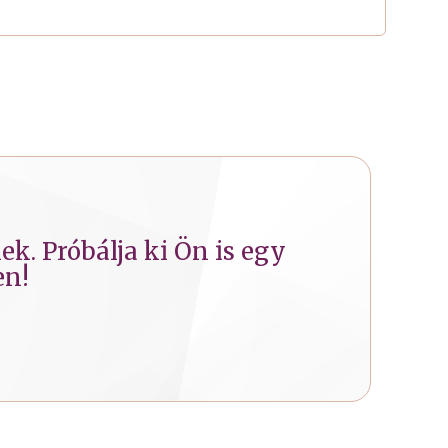
k. Próbálja ki Ön is egy
en!