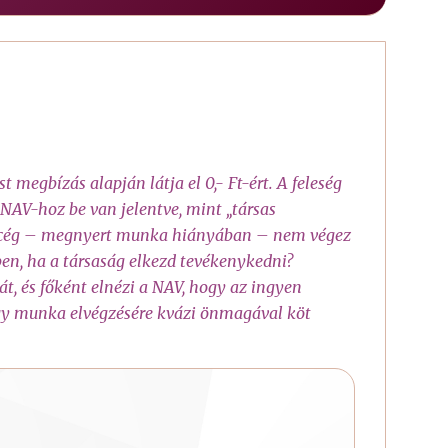
 megbízás alapján látja el 0,- Ft-ért. A feleség
NAV-hoz be van jelentve, mint „társas
. A cég – megnyert munka hiányában – nem végez
ben, ha a társaság elkezd tevékenykedni?
, és főként elnézi a NAV, hogy az ingyen
gy munka elvégzésére kvázi önmagával köt