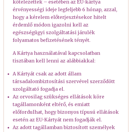
kötelezettek – esetében az EU-kártya
érvényességi ideje legfeljebb 6 hónap, azzal,
hogy a kérelem előterjesztésekor hitelt
érdemlő módon igazolni kell az
egészségügyi szolgáltatási járulék
folyamatos befizetésének tényét.
A Kártya használatával kapcsolatban
tisztában kell lenni az alábbiakkal:
A Kártyát csak az adott állam
társadalombiztosítási szervével szerződött
szolgáltató fogadja el.
Az orvosilag szükséges ellátások köre
tagállamonként eltérő, és emiatt
előfordulhat, hogy bizonyos típusú ellátások
esetén az EU-Kártyát nem fogadják el.
Az adott tagállamban biztosított személyek