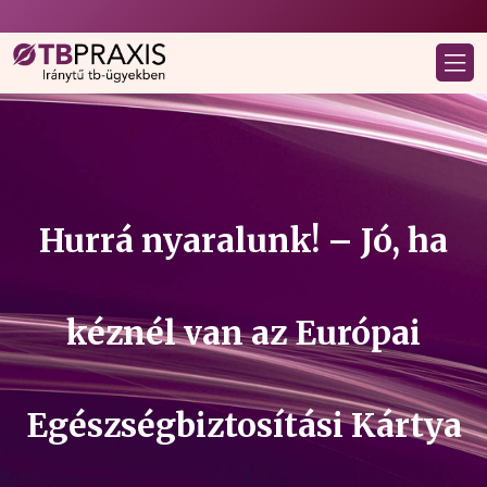
Hurrá nyaralunk! – Jó, ha
kéznél van az Európai
Egészségbiztosítási Kártya