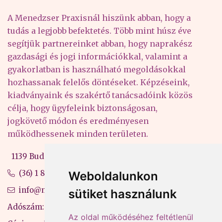
A Menedzser Praxisnál hiszünk abban, hogy a
tudás a legjobb befektetés. Több mint húsz éve
segítjük partnereinket abban, hogy naprakész
gazdasági és jogi információkkal, valamint a
gyakorlatban is használható megoldásokkal
hozhassanak felelős döntéseket. Képzéseink,
kiadványaink és szakértő tanácsadóink közös
célja, hogy ügyfeleink biztonságosan,
jogkövető módon és eredményesen
működhessenek minden területen.
1139 Budapest, Váci út 99-105. 4. em.
(36) 1 880 76 00
Weboldalunkon
info@mprx.hu
sütiket használunk
Adószám: 13598145-2-41
Az oldal működéséhez feltétlenül