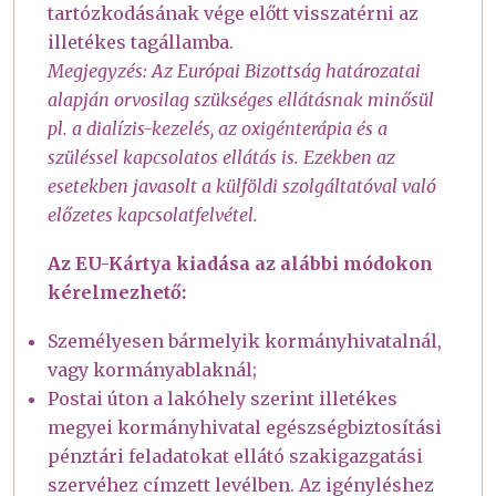
tartózkodásának vége előtt visszatérni az
illetékes tagállamba.
Megjegyzés: Az Európai Bizottság határozatai
alapján orvosilag szükséges ellátásnak minősül
pl. a dialízis-kezelés, az oxigénterápia és a
szüléssel kapcsolatos ellátás is. Ezekben az
esetekben javasolt a külföldi szolgáltatóval való
előzetes kapcsolatfelvétel.
Az EU-Kártya kiadása az alábbi módokon
kérelmezhető:
Személyesen bármelyik kormányhivatalnál,
vagy kormányablaknál;
Postai úton a lakóhely szerint illetékes
megyei kormányhivatal egészségbiztosítási
pénztári feladatokat ellátó szakigazgatási
szervéhez címzett levélben. Az igényléshez