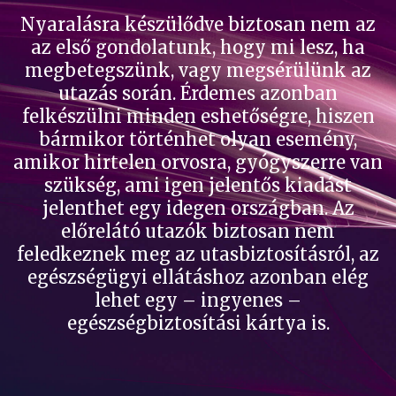
Nyaralásra készülődve biztosan nem az
az első gondolatunk, hogy mi lesz, ha
megbetegszünk, vagy megsérülünk az
utazás során. Érdemes azonban
felkészülni minden eshetőségre, hiszen
bármikor történhet olyan esemény,
amikor hirtelen orvosra, gyógyszerre van
szükség, ami igen jelentős kiadást
jelenthet egy idegen országban. Az
előrelátó utazók biztosan nem
feledkeznek meg az utasbiztosításról, az
egészségügyi ellátáshoz azonban elég
lehet egy – ingyenes –
egészségbiztosítási kártya is.