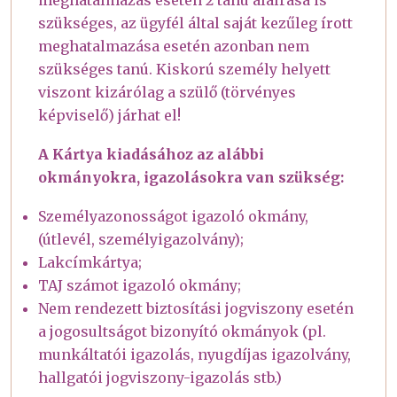
meghatalmazás esetén 2 tanú aláírása is
szükséges, az ügyfél által saját kezűleg írott
meghatalmazása esetén azonban nem
szükséges tanú. Kiskorú személy helyett
viszont kizárólag a szülő (törvényes
képviselő) járhat el!
A Kártya kiadásához az alábbi
okmányokra, igazolásokra van szükség:
Személyazonosságot igazoló okmány,
(útlevél, személyigazolvány);
Lakcímkártya;
TAJ számot igazoló okmány;
Nem rendezett biztosítási jogviszony esetén
a jogosultságot bizonyító okmányok (pl.
munkáltatói igazolás, nyugdíjas igazolvány,
hallgatói jogviszony-igazolás stb.)