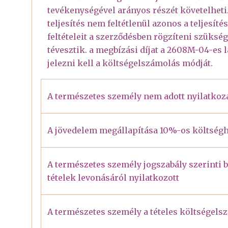
tevékenységével arányos részét követelheti
teljesítés nem feltétlenül azonos a teljesíté
feltételeit a szerződésben rögzíteni szüksé
tévesztik. a megbízási díjat a 2608M-04-es la
jelezni kell a költségelszámolás módját.
A természetes személy nem adott nyilatkoza
A jövedelem megállapítása 10%-os költségh
A természetes személy jogszabály szerinti 
tételek levonásáról nyilatkozott
A természetes személy a tételes költségels