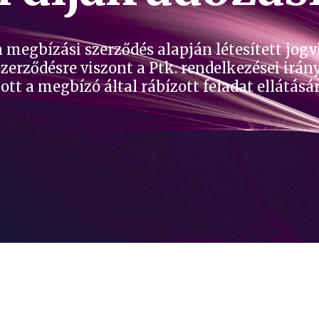
n a megbízási szerződés alapján létesített j
erződésre viszont a Ptk. rendelkezései irány
tt a megbízó által rábízott feladat ellátásá