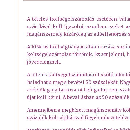
A tételes költségelszámolás esetében vala
számlával kell igazolni, azonban ezeket az
magánszemély kizárólag az adóellenőrzés s
A 10%-os költséghányad alkalmazása során 
költségelszámolás történik. Ez azt jelenti, 
jövedelemnek.
A tételes költségelszámolásról szóló adóel
haladhatja meg a bevétel 50 százalékát. Nag
adóelőleg-nyilatkozatot befogadni nem szaba
újat kell kérni. A bevallásban az 50 százal
Amennyiben a megbízott magánszemély költs
százalék költséghányad figyelembevételével 