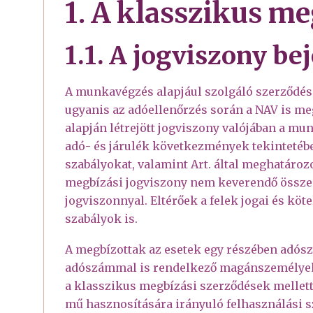
1. A klasszikus m
1.1. A jogviszony be
A munkavégzés alapjául szolgáló szerződés 
ugyanis az adóellenőrzés során a NAV is me
alapján létrejött jogviszony valójában a mun
adó- és járulék következmények tekinteté
szabályokat, valamint Art. által meghatáro
megbízási jogviszony nem keverendő össze
jogviszonnyal. Eltérőek a felek jogai és köt
szabályok is.
A megbízottak az esetek egy részében adó
adószámmal is rendelkező magánszemélyek. 
a klasszikus megbízási szerződések mellett 
mű hasznosítására irányuló felhasználási s