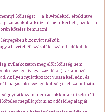
mennyi költséget – a kivételektől eltekintve –
 igazolásokat a kifizető nem kérheti, azokat a
orán köteles bemutatni.
lényegében bizonylat nélküli
hogy a bevétel 90 százaléka számít adóköteles
őleg-nyilatkozaton megjelölt költség nem
yobb összeget (vagy százalékot) tartalmazó
d. Az ilyen nyilatkozatot vissza kell adni és
éknál magasabb összegű költség is elszámolható.
égnyilatkozatot nem ad, akkor a kifizető a 10
köteles megállapítani az adóelőleg alapját.