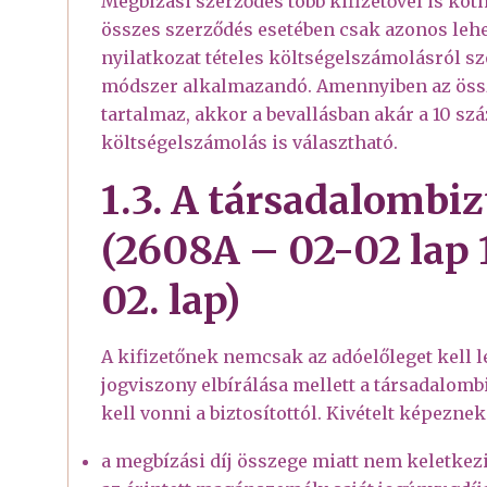
Megbízási szerződés több kifizetővel is kö
összes szerződés esetében csak azonos leh
nyilatkozat tételes költségelszámolásról sz
módszer alkalmazandó. Amennyiben az össz
tartalmaz, akkor a bevallásban akár a 10 szá
költségelszámolás is választható.
1.3. A társadalombiz
(2608A – 02-02 lap 
02. lap)
A kifizetőnek nemcsak az adóelőleget kell 
jogviszony elbírálása mellett a társadalombiz
kell vonni a biztosítottól. Kivételt képeznek
a megbízási díj összege miatt nem keletkezi