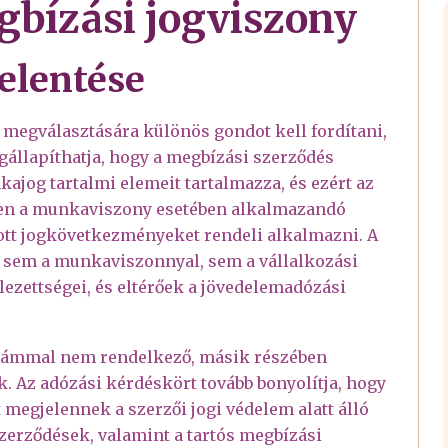
egbízási jogviszony
jelentése
megválasztására különös gondot kell fordítani,
gállapíthatja, hogy a megbízási szerződés
kajog tartalmi elemeit tartalmazza, és ezért az
ben a munkaviszony esetében alkalmazandó
zott jogkövetkezményeket rendeli alkalmazni. A
 sem a munkaviszonnyal, sem a vállalkozási
elezettségei, és eltérőek a jövedelemadózási
számmal nem rendelkező, másik részében
Az adózási kérdéskört tovább bonyolítja, hogy
megjelennek a szerzői jogi védelem alatt álló
zerződések, valamint a tartós megbízási