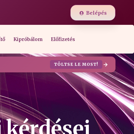
Belépés
ítő
Kipróbálom
Előfizetés
TÖLTSE LE MOST!
i kérdései