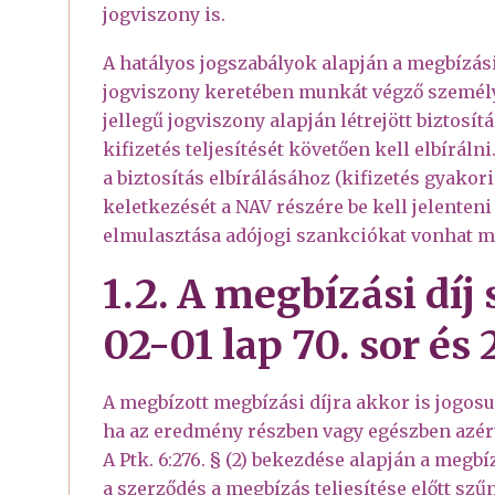
jogviszony is.
A hatályos jogszabályok alapján a megbízási
jogviszony keretében munkát végző személy),
jellegű jogviszony alapján létrejött biztosí
kifizetés teljesítését követően kell elbírál
a biztosítás elbírálásához (kifizetés gyako
keletkezését a NAV részére be kell jelenteni
elmulasztása adójogi szankciókat vonhat m
1.2. A megbízási díj
02-01 lap 70. sor é
A megbízott megbízási díjra akkor is jogosu
ha az eredmény részben vagy egészben azért 
A Ptk. 6:276. § (2) bekezdése alapján a megbí
a szerződés a megbízás teljesítése előtt szű