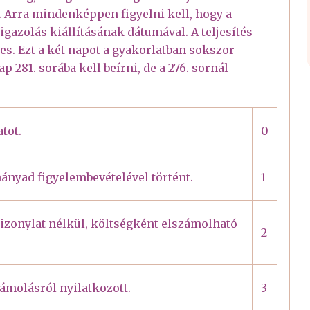
. Arra mindenképpen figyelni kell, hogy a
sigazolás kiállításának dátumával. A teljesítés
ges. Ezt a két napot a gyakorlatban sokszor
p 281. sorába kell beírni, de a 276. sornál
tot.
0
ányad figyelembevételével történt.
1
bizonylat nélkül, költségként elszámolható
2
zámolásról nyilatkozott.
3