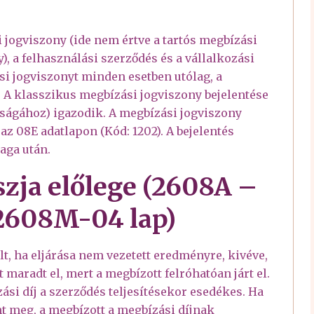
 jogviszony (ide nem értve a tartós megbízási
 a felhasználási szerződés és a vállalkozási
tási jogviszonyt minden esetben utólag, a
ni. A klasszikus megbízási jogviszony bejelentése
riságához) igazodik. A megbízási jogviszony
 az 08E adatlapon (Kód: 1202). A bejelentés
aga után.
 szja előlege (2608A –
s 2608M-04 lap)
lt, ha eljárása nem vezetett eredményre, kivéve,
maradt el, mert a megbízott felróhatóan járt el.
zási díj a szerződés teljesítésekor esedékes. Ha
nt meg, a megbízott a megbízási díjnak