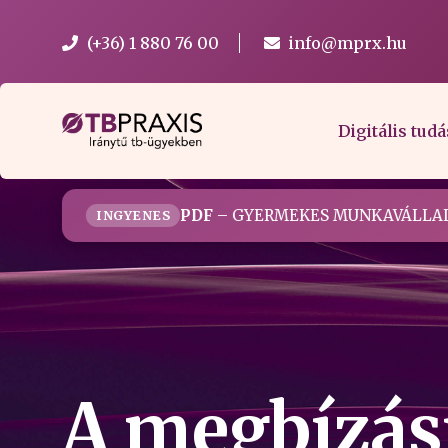
(+36) 1 880 76 00
info@mprx.hu
Digitális tudá
PDF
– GYERMEKES MUNKAVÁLLAL
INGYENES
A megbízási