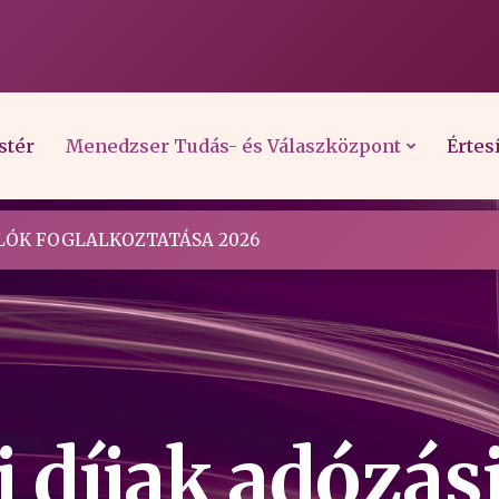
stér
Menedzser Tudás- és Válaszközpont
Értes
ÓK FOGLALKOZTATÁSA 2026
 díjak adózás