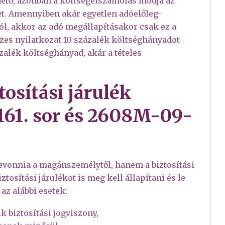
thető, azonban a költségelszámolás módja az
et. Amennyiben akár egyetlen adóelőleg-
ól, akkor az adó megállapításakor csak ez a
es nyilatkozat 10 százalék költséghányadot
zalék költséghányad, akár a tételes
tosítási járulék
161. sor és 2608M-09-
levonnia a magánszemélytől, hanem a biztosítási
tosítási járulékot is meg kell állapítani és le
 az alábbi esetek:
k biztosítási jogviszony,