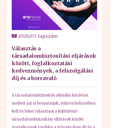
2026/07. lapszám
Választás a
társadalombiztosítási eljárások
között, foglalkoztatási
kedvezmények, a felszolgálási
díj és a borravaló
A társadalombiztosítás aktuális kérdései
mellett azt is bemutatjuk, milyen helyzetben
kell és lehet választani a különböző
társadalombiztosítási ellátások között.
Foglalkozunk továbbá a felszolgálási díj és a