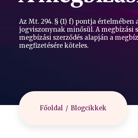
Az Mt. 294. § (1) f) pontja értelmébe
jogviszonynak minősül. A megbízási sz
megbízási szerződés alapján a megbízo
megfizetésére köteles.
Főoldal
Blogcikkek