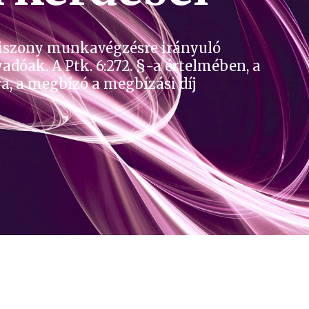
ogviszony munkavégzésre irányuló
adóak. A Ptk. 6:272. §-a értelmében, a
ra, a megbízó a megbízási díj