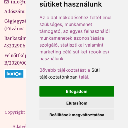
info@mprx.hu
sütiket használunk
Adószám: 13598145-2-41
Az oldal működéséhez feltétlenül
Cégjegyzékszám: 01-09-883770
szükséges, munkamenet
(Fővárosi Bíróság)
támogató, az egyes felhasználói
munkamenetek azonosítására
Bankszámlaszám: CIB Bank, 10700581-
szolgáló, statisztikai valamint
43202906-51100005
marketing célú sütiket (cookies)
Felnőttképzési nyilvántartási szám:
használunk.
B/2020/000053
Bővebb tájékoztatást a
Süti
tájékoztatónkban
talál.
Elfogadom
Elutasítom
Copyright
2026 Mprx. Minden jog fenntartva
Menedzser
Beállítások megváltoztatása
Praxis Kft
Adatvédelem
ÁSZF
Impresszum
Kapcsolat