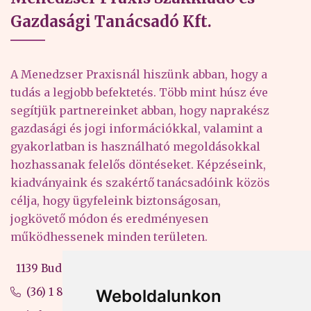
Gazdasági Tanácsadó Kft.
A Menedzser Praxisnál hiszünk abban, hogy a
tudás a legjobb befektetés. Több mint húsz éve
segítjük partnereinket abban, hogy naprakész
gazdasági és jogi információkkal, valamint a
gyakorlatban is használható megoldásokkal
hozhassanak felelős döntéseket. Képzéseink,
kiadványaink és szakértő tanácsadóink közös
célja, hogy ügyfeleink biztonságosan,
jogkövető módon és eredményesen
működhessenek minden területen.
1139 Budapest, Váci út 99-105. 4. em.
(36) 1 880 76 00
Weboldalunkon