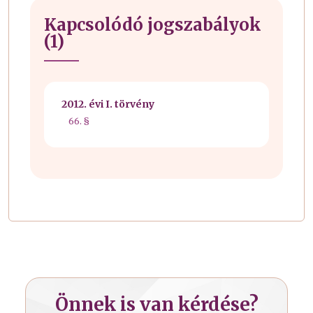
Kapcsolódó jogszabályok
(1)
2012. évi I. törvény
66. §
Önnek is van kérdése?