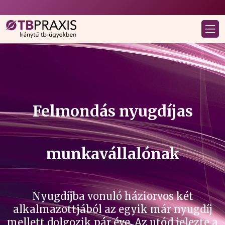
Felmondás nyugdíjas
munkavállalónak
Nyugdíjba vonuló háziorvos két
alkalmazottjából az egyik már nyugdíj
mellett dolgozik pár éve. Az utód jelezte a