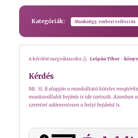
Kategóriák:
Munkaügy, emberi erőforrás
A kérdést megválaszolta:
Leipán Tibor - könyv
Kérdés
Mt. 51. § alapján a munkáltató köteles megtérít
munkavállalói bejárás is ide tartozik. Azonban az
szeretné adómentesen a helyi bejárást is.