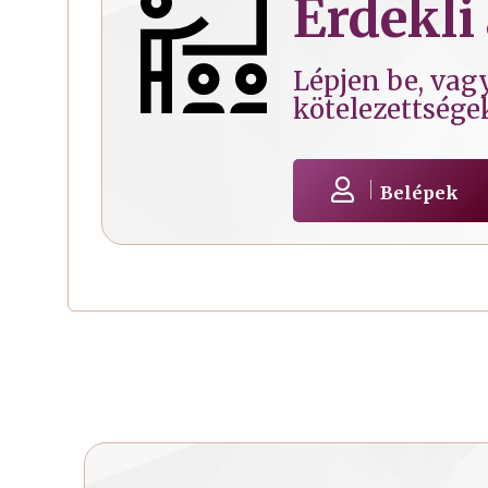
Érdekli 
Lépjen be, vagy
kötelezettsége
Belépek