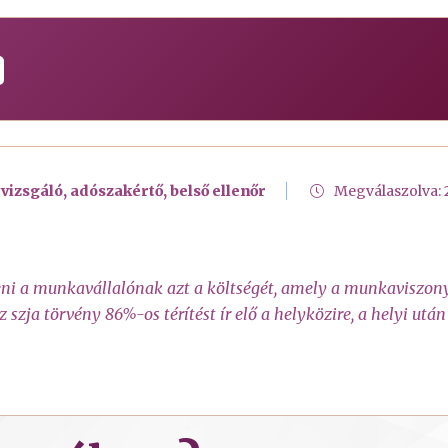
vizsgáló, adószakértő, belső ellenőr
Megválaszolva:
eni a munkavállalónak azt a költségét, amely a munkaviszony 
 szja törvény 86%-os térítést ír elő a helyközire, a helyi utá