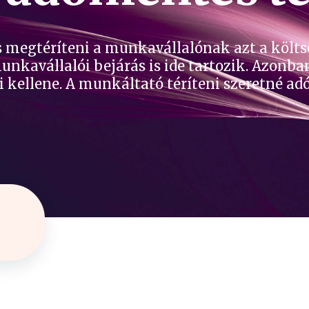
es megtéríteni a munkavállalónak azt a köl
unkavállalói bejárás is ide tartozik. Azonban
i kellene. A munkáltató téríteni szeretné ad