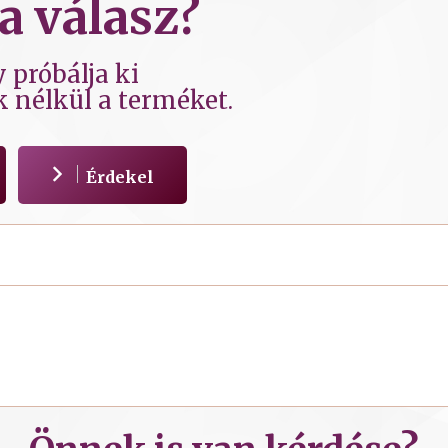
a válasz?
 próbálja ki
k nélkül a terméket.
Érdekel