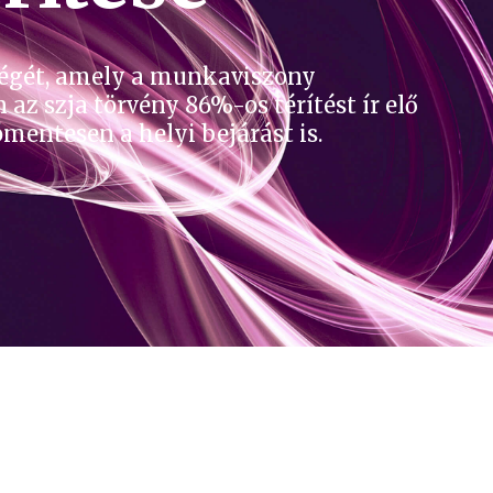
tségét, amely a munkaviszony
 az szja törvény 86%-os térítést ír elő
ómentesen a helyi bejárást is.