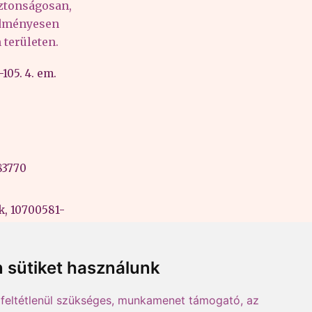
iztonságosan,
edményesen
területen.
105. 4. em.
83770
k, 10700581-
ási szám:
 sütiket használunk
feltétlenül szükséges, munkamenet támogató, az