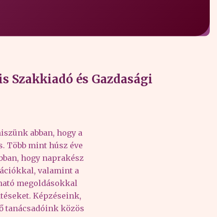
s Szakkiadó és Gazdasági
iszünk abban, hogy a
és. Több mint húsz éve
abban, hogy naprakész
ációkkal, valamint a
lható megoldásokkal
téseket. Képzéseink,
tő tanácsadóink közös