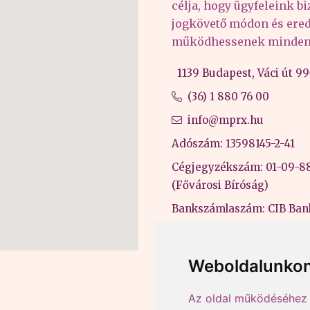
célja, hogy ügyfeleink b
jogkövető módon és er
működhessenek minden 
1139 Budapest, Váci út 99-
(36) 1 880 76 00
info@mprx.hu
Adószám: 13598145-2-41
Cégjegyzékszám: 01-09-8
(Fővárosi Bíróság)
Bankszámlaszám: CIB Ban
43202906-51100005
Felnőttképzési nyilvántart
Weboldalunkon
B/2020/000053
Az oldal működéséhez 