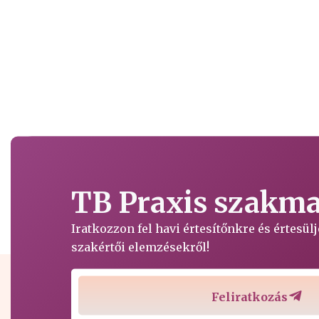
TB Praxis szakmai
Iratkozzon fel havi értesítőnkre és értesü
szakértői elemzésekről!
Feliratkozás