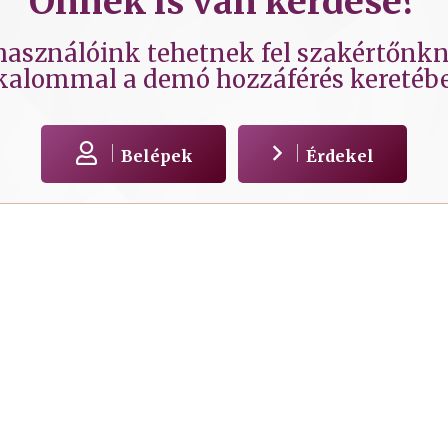
Önnek is van kérdése?
lhasználóink tehetnek fel szakértőnkne
kalommal a demó hozzáférés keretéb
Belépek
Érdekel