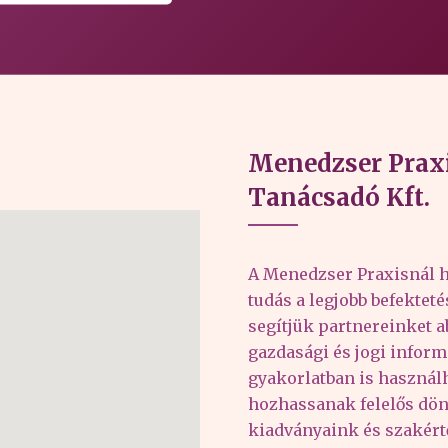
Menedzser Praxi
Tanácsadó Kft.
A Menedzser Praxisnál h
tudás a legjobb befektet
segítjük partnereinket 
gazdasági és jogi inform
gyakorlatban is haszná
hozhassanak felelős dön
kiadványaink és szakér