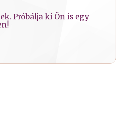
k. Próbálja ki Ön is egy
en!