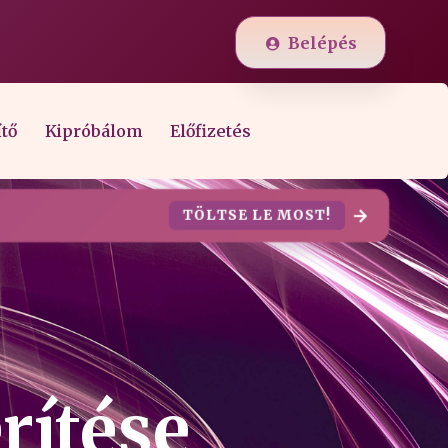
Belépés
ítő
Kipróbálom
Előfizetés
TÖLTSE LE MOST!
rítése