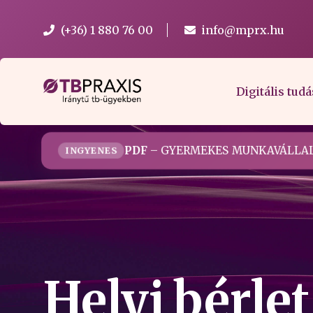
(+36) 1 880 76 00
info@mprx.hu
Digitális tudá
PDF
– GYERMEKES MUNKAVÁLLAL
INGYENES
Helyi bérle