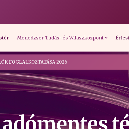
stér
Menedzser Tudás- és Válaszközpont
Értes
ÓK FOGLALKOZTATÁSA 2026
t adómentes té