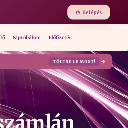
Belépés
ítő
Kipróbálom
Előfizetés
TÖLTSE LE MOST!
kszámlán