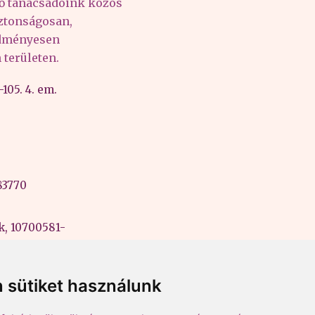
tő tanácsadóink közös
iztonságosan,
edményesen
területen.
105. 4. em.
83770
k, 10700581-
ási szám:
 sütiket használunk