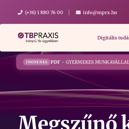
(+36) 1 880 76 00
info@mprx.hu
Digitális tudá
PDF
– GYERMEKES MUNKAVÁLLAL
INGYENES
Megszűnő k