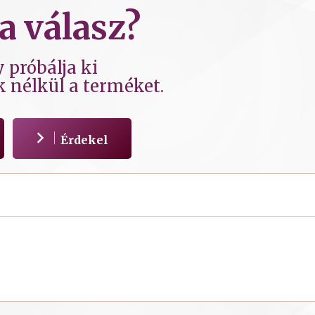
a válasz?
 próbálja ki
k nélkül a terméket.
Érdekel