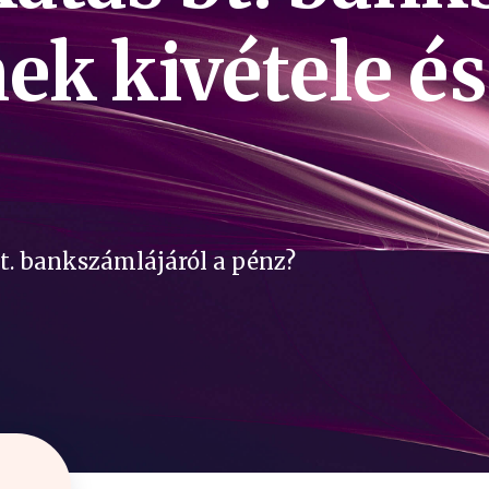
ek kivétele é
t. bankszámlájáról a pénz?