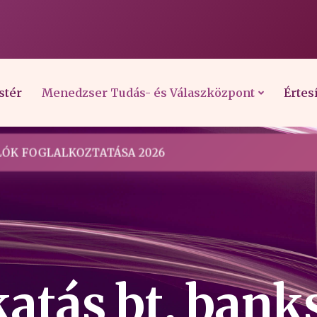
stér
Menedzser Tudás- és Válaszközpont
Értes
ÓK FOGLALKOZTATÁSA 2026
atás bt. ban