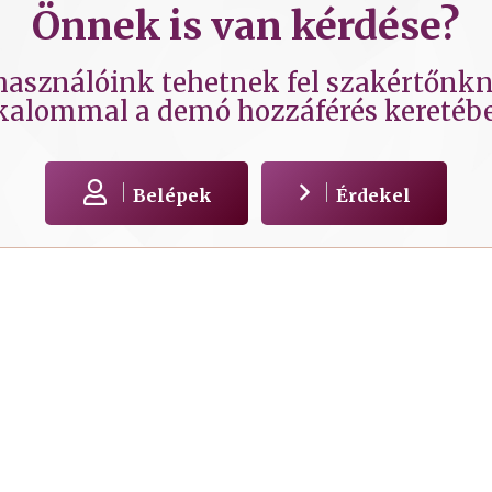
Önnek is van kérdése?
lhasználóink tehetnek fel szakértőnkne
kalommal a demó hozzáférés keretéb
Belépek
Érdekel