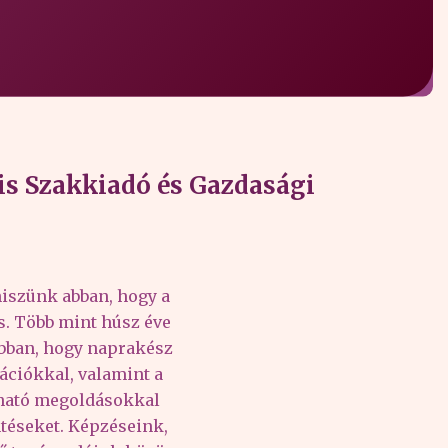
s Szakkiadó és Gazdasági
iszünk abban, hogy a
és. Több mint húsz éve
abban, hogy naprakész
ációkkal, valamint a
lható megoldásokkal
téseket. Képzéseink,