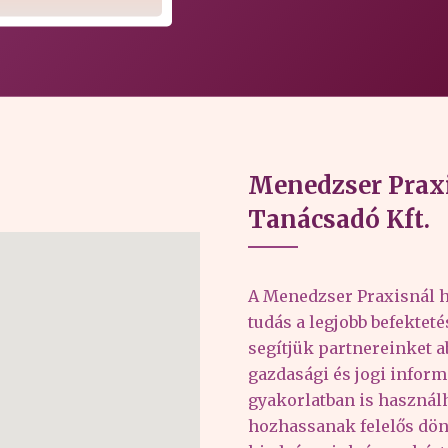
Menedzser Praxi
Tanácsadó Kft.
A Menedzser Praxisnál h
tudás a legjobb befektet
segítjük partnereinket 
gazdasági és jogi inform
gyakorlatban is haszná
hozhassanak felelős dön