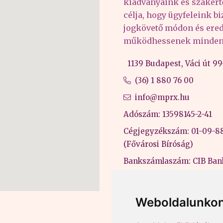
kiadványaink és szakér
célja, hogy ügyfeleink b
jogkövető módon és er
működhessenek minden 
1139 Budapest, Váci út 99-
(36) 1 880 76 00
info@mprx.hu
Adószám: 13598145-2-41
Cégjegyzékszám: 01-09-8
(Fővárosi Bíróság)
Bankszámlaszám: CIB Ban
43202906-51100005
Felnőttképzési nyilvántart
Weboldalunkon
B/2020/000053