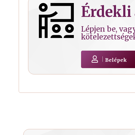
Érdekli 
Lépjen be, vagy
kötelezettsége
Belépek