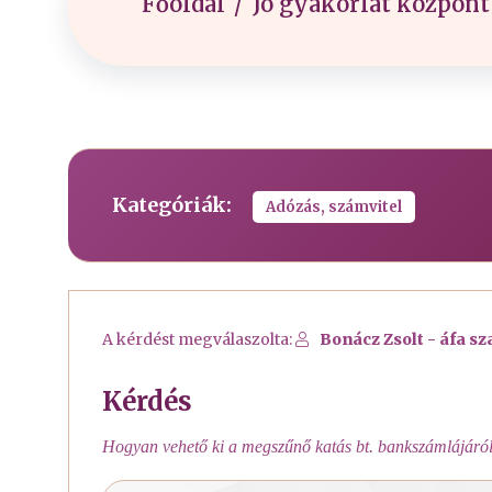
Főoldal
Jó gyakorlat központ
Kategóriák:
Adózás, számvitel
A kérdést megválaszolta:
Bonácz Zsolt - áfa sz
Kérdés
Hogyan vehető ki a megszűnő katás bt. bankszámlájáról 