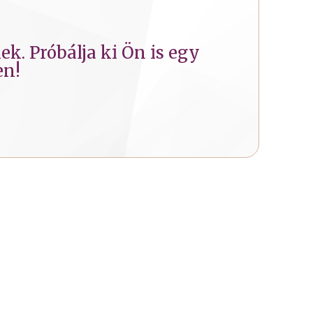
k. Próbálja ki Ön is egy
en!