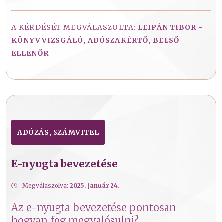
A KÉRDÉSÉT MEGVÁLASZOLTA:
LEIPÁN TIBOR -
KÖNYVVIZSGÁLÓ, ADÓSZAKÉRTŐ, BELSŐ
ELLENŐR
ADÓZÁS, SZÁMVITEL
E-nyugta bevezetése
Megválaszolva:
2025. január 24.
Az e-nyugta bevezetése pontosan
hogyan fog megvalósulni?