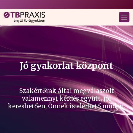
Jó gyakorlat központ
Szakértőink által megválaszolt
valamennyi kérdés együtt, jól
kereshetően, Önnek is elérhető módon.