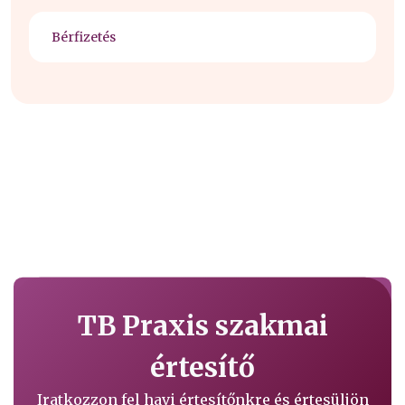
Bérfizetés
TB Praxis szakmai
értesítő
Iratkozzon fel havi értesítőnkre és értesüljön