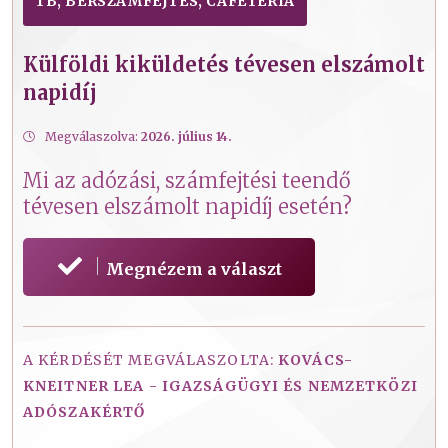
TB, BÉRSZÁMFEJTÉS, CAFETERIA
Külföldi kiküldetés tévesen elszámolt
napidíj
Megválaszolva:
2026. július 14.
Mi az adózási, számfejtési teendő
tévesen elszámolt napidíj esetén?
Megnézem a választ
A KÉRDÉSÉT MEGVÁLASZOLTA:
KOVÁCS-
KNEITNER LEA - IGAZSÁGÜGYI ÉS NEMZETKÖZI
ADÓSZAKÉRTŐ