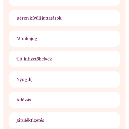
Béren kívüli juttatások
Munkajog
TB-kifizetőhelyek
Nyugdíj
Adózás
Járulékfizetés