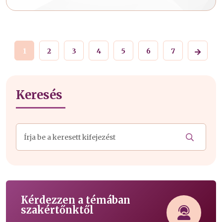
1
2
3
4
5
6
7
Keresés
Kérdezzen a témában
szakértőnktől