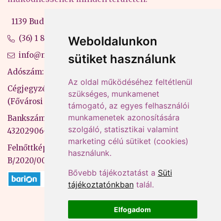
1139 Budapest, Váci út 99-105. 4. em.
(36) 1 880 76 00
Weboldalunkon
info@mprx.hu
sütiket használunk
Adószám: 13598145-2-41
Az oldal működéséhez feltétlenül
Cégjegyzékszám: 01-09-883770
szükséges, munkamenet
(Fővárosi Bíróság)
támogató, az egyes felhasználói
munkamenetek azonosítására
Bankszámlaszám: CIB Bank, 10700581-
szolgáló, statisztikai valamint
43202906-51100005
marketing célú sütiket (cookies)
Felnőttképzési nyilvántartási szám:
használunk.
B/2020/000053
Bővebb tájékoztatást a
Süti
tájékoztatónkban
talál.
Elfogadom