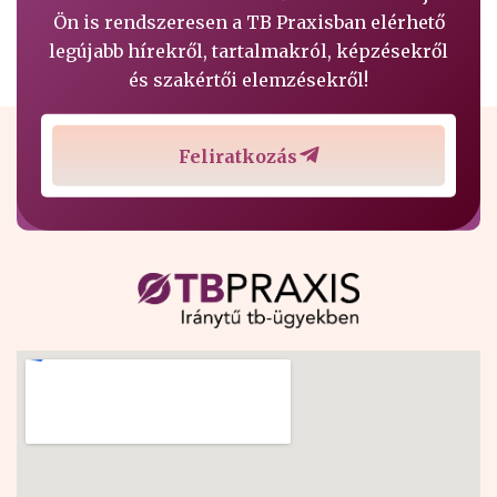
Ön is rendszeresen a TB Praxisban elérhető
legújabb hírekről, tartalmakról, képzésekről
és szakértői elemzésekről!
Feliratkozás