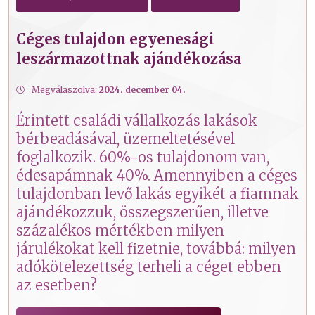
Céges tulajdon egyenesági
leszármazottnak ajándékozása
Megválaszolva:
2024. december 04.
Érintett családi vállalkozás lakások
bérbeadásával, üzemeltetésével
foglalkozik. 60%-os tulajdonom van,
édesapámnak 40%. Amennyiben a céges
tulajdonban levő lakás egyikét a fiamnak
ajándékozzuk, összegszerűen, illetve
százalékos mértékben milyen
járulékokat kell fizetnie, továbbá: milyen
adókötelezettség terheli a céget ebben
az esetben?