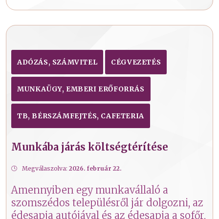
ADÓZÁS, SZÁMVITEL
CÉGVEZETÉS
MUNKAÜGY, EMBERI ERŐFORRÁS
TB, BÉRSZÁMFEJTÉS, CAFETERIA
Munkába járás költségtérítése
Megválaszolva:
2026. február 22.
Amennyiben egy munkavállaló a
szomszédos településről jár dolgozni, az
édesapja autójával és az édesapja a sofőr,