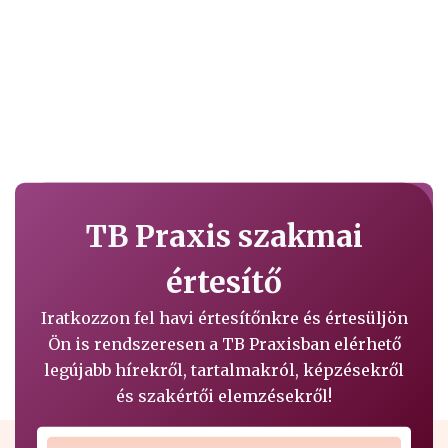
TB Praxis szakmai
értesítő
Iratkozzon fel havi értesítőnkre és értesüljön
Ön is rendszeresen a TB Praxisban elérhető
legújabb hírekről, tartalmakról, képzésekről
és szakértői elemzésekről!