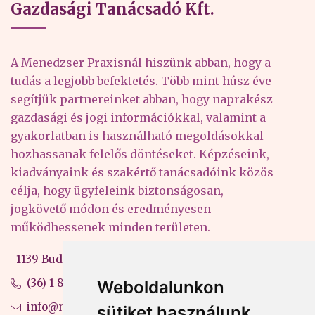
Gazdasági Tanácsadó Kft.
A Menedzser Praxisnál hiszünk abban, hogy a
tudás a legjobb befektetés. Több mint húsz éve
segítjük partnereinket abban, hogy naprakész
gazdasági és jogi információkkal, valamint a
gyakorlatban is használható megoldásokkal
hozhassanak felelős döntéseket. Képzéseink,
kiadványaink és szakértő tanácsadóink közös
célja, hogy ügyfeleink biztonságosan,
jogkövető módon és eredményesen
működhessenek minden területen.
1139 Budapest, Váci út 99-105. 4. em.
(36) 1 880 76 00
Weboldalunkon
info@mprx.hu
sütiket használunk