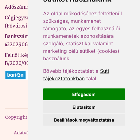
Adószám: 13598145-2-41
Az oldal működéséhez feltétlenül
Cégjegyzékszám: 01-09-883770
szükséges, munkamenet
(Fővárosi Bíróság)
támogató, az egyes felhasználói
munkamenetek azonosítására
Bankszámlaszám: CIB Bank, 10700581-
szolgáló, statisztikai valamint
43202906-51100005
marketing célú sütiket (cookies)
Felnőttképzési nyilvántartási szám:
használunk.
B/2020/000053
Bővebb tájékoztatást a
Süti
tájékoztatónkban
talál.
Elfogadom
Elutasítom
Copyright
2026 Mprx. Minden jog fenntartva
Menedzser
Beállítások megváltoztatása
Praxis Kft
Adatvédelem
ÁSZF
Impresszum
Kapcsolat