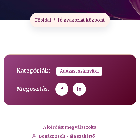
Főoldal
Jó gyakorlat központ
Kategóriák:
Adózás, számvitel
Megosztás:
A kérdést megválaszolta:
Bonácz Zsolt - áfa szakértő