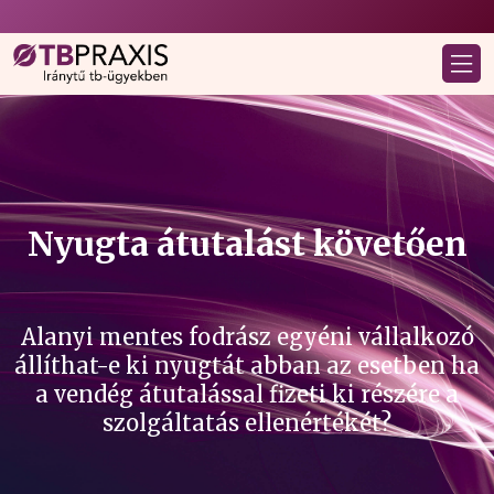
Nyugta átutalást követően
Alanyi mentes fodrász egyéni vállalkozó
állíthat-e ki nyugtát abban az esetben ha
a vendég átutalással fizeti ki részére a
szolgáltatás ellenértékét?