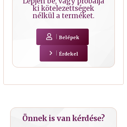
Lépjen be, vagy próbálja
ki kötelezettségek
nélkül a terméket.
Belépek
Érdekel
Önnek is van kérdése?