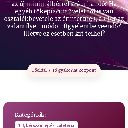
az új minimálbérrel számítandó? Ha
egyéb tőkepiaci műveletből is van
osztalékbevétele az érintettnek, akkor az
valamilyen módon figyelembe veendő?
Illetve ez esetben kit terhel?
Főoldal
Jó gyakorlat központ
Kategóriák:
TB, bérszámfejtés, cafeteria