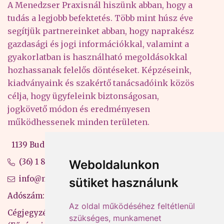
A Menedzser Praxisnál hiszünk abban, hogy a
tudás a legjobb befektetés. Több mint húsz éve
segítjük partnereinket abban, hogy naprakész
gazdasági és jogi információkkal, valamint a
gyakorlatban is használható megoldásokkal
hozhassanak felelős döntéseket. Képzéseink,
kiadványaink és szakértő tanácsadóink közös
célja, hogy ügyfeleink biztonságosan,
jogkövető módon és eredményesen
működhessenek minden területen.
1139 Budapest, Váci út 99-105. 4. em.
(36) 1 880 76 00
Weboldalunkon
info@mprx.hu
sütiket használunk
Adószám: 13598145-2-41
Az oldal működéséhez feltétlenül
Cégjegyzékszám: 01-09-883770
szükséges, munkamenet