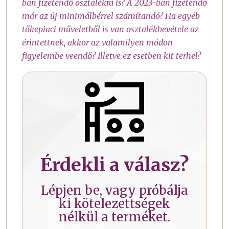
ban fizetendő osztalékra is? A 2023-ban fizetendő
már az új minimálbérrel számítandó? Ha egyéb
tőkepiaci műveletből is van osztalékbevétele az
érintettnek, akkor az valamilyen módon
figyelembe veendő? Illetve ez esetben kit terhel?
Érdekli a válasz?
Lépjen be, vagy próbálja
ki kötelezettségek
nélkül a terméket.