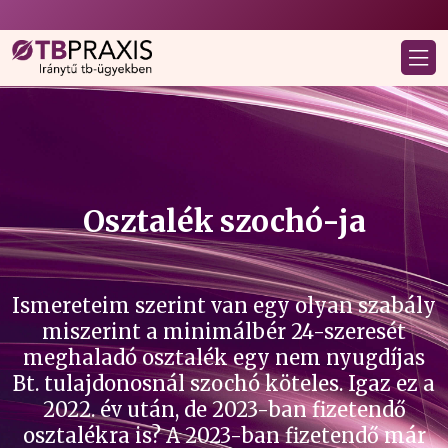
Osztalék szochó-ja
Ismereteim szerint van egy olyan szabály
miszerint a minimálbér 24-szeresét
meghaladó osztalék egy nem nyugdíjas
Bt. tulajdonosnál szochó köteles. Igaz ez a
2022. év után, de 2023-ban fizetendő
osztalékra is? A 2023-ban fizetendő már