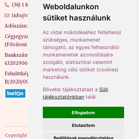
(36) 1 880 76 00
Weboldalunkon
info@mprx.hu
sütiket használunk
Adószám: 13598145-2-41
Az oldal működéséhez feltétlenül
Cégjegyzékszám: 01-09-883770
szükséges, munkamenet
(Fővárosi Bíróság)
támogató, az egyes felhasználói
munkamenetek azonosítására
Bankszámlaszám: CIB Bank, 10700581-
szolgáló, statisztikai valamint
43202906-51100005
marketing célú sütiket (cookies)
Felnőttképzési nyilvántartási szám:
használunk.
B/2020/000053
Bővebb tájékoztatást a
Süti
tájékoztatónkban
talál.
Elfogadom
Elutasítom
Copyright
2026 Mprx. Minden jog fenntartva
Menedzser
Beállítások megváltoztatása