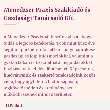
Menedzser Praxis Szakkiadó és
Gazdasági Tanácsadó Kft.
A Menedzser Praxisnál hiszünk abban, hogy a
tudás a legjobb befektetés. Több mint húsz éve
segítjük partnereinket abban, hogy naprakész
gazdasági és jogi információkkal, valamint a
gyakorlatban is használható megoldásokkal
hozhassanak felelős döntéseket. Képzéseink,
kiadványaink és szakértő tanácsadóink közös
célja, hogy ügyfeleink biztonságosan,
jogkövető módon és eredményesen
működhessenek minden területen.
1139 Budapest, Váci út 99-105. 4. em.