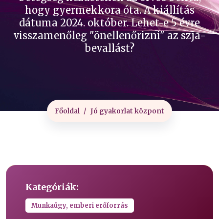
hogy gyermekkora óta. A kiállítás
dátuma 2024. október. Lehet-e 5 évre
visszamenőleg "önellenőrizni" az szja-
bevallást?
Főoldal
Jó gyakorlat központ
Kategóriák:
Munkaügy, emberi erőforrás