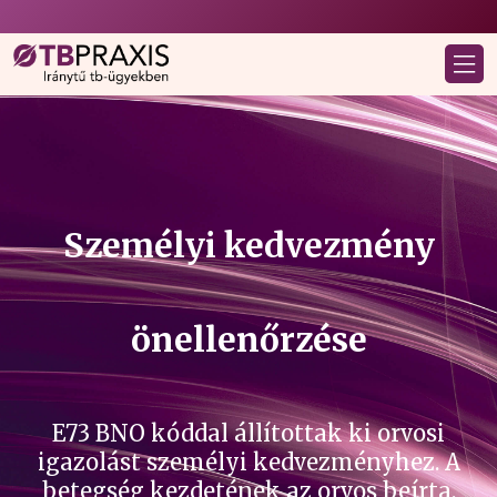
Személyi kedvezmény
önellenőrzése
E73 BNO kóddal állítottak ki orvosi
igazolást személyi kedvezményhez. A
betegség kezdetének az orvos beírta,