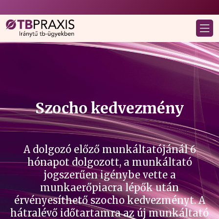
Szocho kedvezmény
A dolgozó előző munkáltatójánál 6
hónapot dolgozott, a munkáltató
jogszerűen igénybe vette a
munkaerőpiacra lépők után
érvényesíthető szocho kedvezményt. A
hátralévő időtartamra az új munkáltató