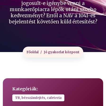
jogosult-e igénybe venni a
munkaerőpiacra lépők utáni szocho
kedvezményt? Erről a NAV a 1041-es
bejelentést követően küld értesítést?
Főoldal
Jó gyakorlat központ
Kategóriák:
TB, bérszámfejtés, cafeteria