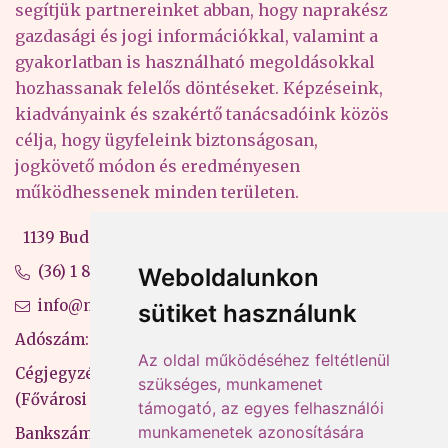
segítjük partnereinket abban, hogy naprakész
gazdasági és jogi információkkal, valamint a
gyakorlatban is használható megoldásokkal
hozhassanak felelős döntéseket. Képzéseink,
kiadványaink és szakértő tanácsadóink közös
célja, hogy ügyfeleink biztonságosan,
jogkövető módon és eredményesen
működhessenek minden területen.
1139 Budapest, Váci út 99-105. 4. em.
(36) 1 880 76 00
Weboldalunkon
info@mprx.hu
sütiket használunk
Adószám: 13598145-2-41
Az oldal működéséhez feltétlenül
Cégjegyzékszám: 01-09-883770
szükséges, munkamenet
(Fővárosi Bíróság)
támogató, az egyes felhasználói
munkamenetek azonosítására
Bankszámlaszám: CIB Bank, 10700581-