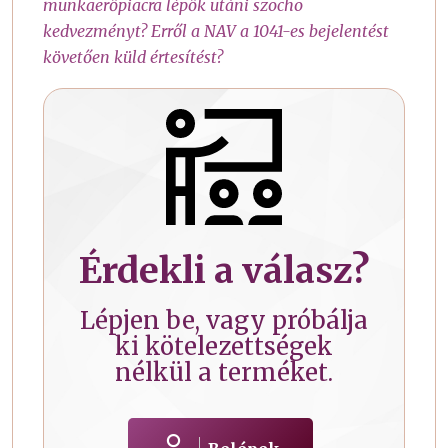
munkaerőpiacra lépők utáni szocho
kedvezményt? Erről a NAV a 1041-es bejelentést
követően küld értesítést?
Érdekli a válasz?
Lépjen be, vagy próbálja
ki kötelezettségek
nélkül a terméket.