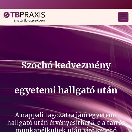
Szochó kedvezmény
egyetemi hallgató után
A nappali tagozatra járó egyetemi
hallgató után érvényesíthető-e a tartós
munkanélküliek után járó szochó