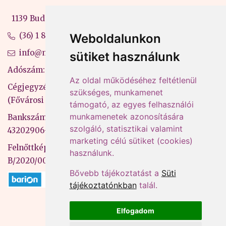
1139 Budapest, Váci út 99-105. 4. em.
(36) 1 880 76 00
Weboldalunkon
info@mprx.hu
sütiket használunk
Adószám: 13598145-2-41
Az oldal működéséhez feltétlenül
Cégjegyzékszám: 01-09-883770
szükséges, munkamenet
(Fővárosi Bíróság)
támogató, az egyes felhasználói
munkamenetek azonosítására
Bankszámlaszám: CIB Bank, 10700581-
szolgáló, statisztikai valamint
43202906-51100005
marketing célú sütiket (cookies)
Felnőttképzési nyilvántartási szám:
használunk.
B/2020/000053
Bővebb tájékoztatást a
Süti
tájékoztatónkban
talál.
Elfogadom