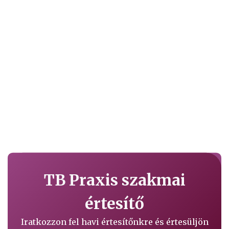
TB Praxis szakmai
értesítő
Iratkozzon fel havi értesítőnkre és értesüljön