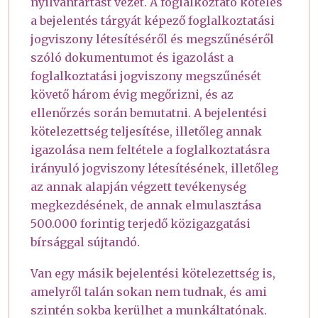
nyilvántartást vezet. A foglalkoztató köteles
a bejelentés tárgyát képező foglalkoztatási
jogviszony létesítéséről és megszűnéséről
szóló dokumentumot és igazolást a
foglalkoztatási jogviszony megszűnését
követő három évig megőrizni, és az
ellenőrzés során bemutatni. A bejelentési
kötelezettség teljesítése, illetőleg annak
igazolása nem feltétele a foglalkoztatásra
irányuló jogviszony létesítésének, illetőleg
az annak alapján végzett tevékenység
megkezdésének, de annak elmulasztása
500.000 forintig terjedő közigazgatási
bírsággal sújtandó.
Van egy másik bejelentési kötelezettség is,
amelyről talán sokan nem tudnak, és ami
szintén sokba kerülhet a munkáltatónak.