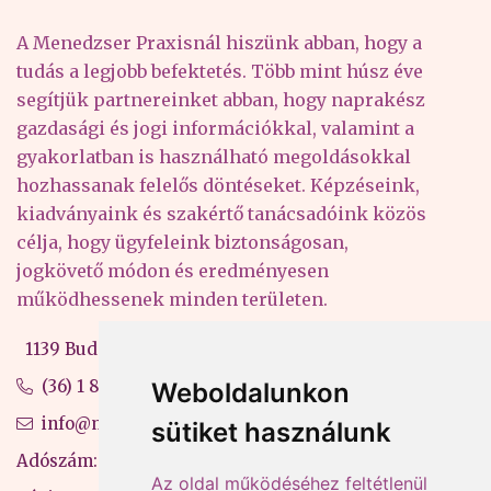
A Menedzser Praxisnál hiszünk abban, hogy a
tudás a legjobb befektetés. Több mint húsz éve
segítjük partnereinket abban, hogy naprakész
gazdasági és jogi információkkal, valamint a
gyakorlatban is használható megoldásokkal
hozhassanak felelős döntéseket. Képzéseink,
kiadványaink és szakértő tanácsadóink közös
célja, hogy ügyfeleink biztonságosan,
jogkövető módon és eredményesen
működhessenek minden területen.
1139 Budapest, Váci út 99-105. 4. em.
(36) 1 880 76 00
Weboldalunkon
info@mprx.hu
sütiket használunk
Adószám: 13598145-2-41
Az oldal működéséhez feltétlenül