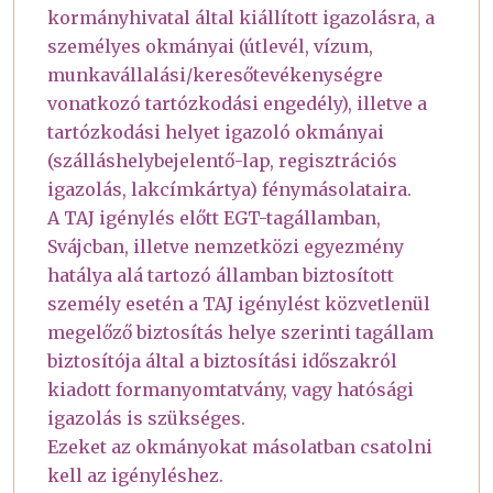
kormányhivatal által kiállított igazolásra, a
személyes okmányai (útlevél, vízum,
munkavállalási/keresőtevékenységre
vonatkozó tartózkodási engedély), illetve a
tartózkodási helyet igazoló okmányai
(szálláshelybejelentő-lap, regisztrációs
igazolás, lakcímkártya) fénymásolataira.
A TAJ igénylés előtt EGT-tagállamban,
Svájcban, illetve nemzetközi egyezmény
hatálya alá tartozó államban biztosított
személy esetén a TAJ igénylést közvetlenül
megelőző biztosítás helye szerinti tagállam
biztosítója által a biztosítási időszakról
kiadott formanyomtatvány, vagy hatósági
igazolás is szükséges.
Ezeket az okmányokat másolatban csatolni
kell az igényléshez.