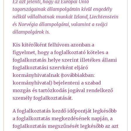
Ez azt jelenti, hogy az Európai Unió
tagországainak állampolgárain kívül engedély
nélkül vállalhatnak munkát Izland, Liechtenstein
és Norvégia állampolgárai, valamint a svájci
állampolgárok is.
Kis kitérőként felhívom azonban a
figyelmet, hogy a foglalkoztató köteles a
foglalkoztatás helye szerint illetékes állami
foglalkoztatási szervként eljáró
kormányhivatalnak (továbbiakban:
kormányhivatal) bejelenteni a szabad
mozgás és tartózkodás jogával rendelkező
személy foglalkoztatását.
A foglalkoztatás kezdő időpontját legkésőbb
a foglalkoztatás megkezdésének napján, a
foglalkoztatás megszűnését legkésőbb az azt