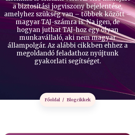
a biztosítási jogviszony bejelentése,
amelyhez szükség van – többek között –
magyar TAJ-számra is. Na igen, de
hogyan juthat TAJ-hoz egy olyan
munkavállaló, aki nem magyar
állampolgár. Az alábbi cikkben ehhez a
megoldandó feladathoz nyújtunk
gyakorlati segítséget.
Főoldal
Blogcikkek