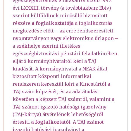
egészségbiztosítás ellátásairól szóló 1997.
évi LXXXIII. törvény (a továbbiakban: Ebtv.)
szerint külföldinek minősülő biztosított
részére
a foglalkoztatója
a foglalkoztatás
megkezdése előtt – az erre rendszeresített
nyomtatványon vagy elektronikus űrlapon –
a székhelye szerint illetékes
egészségbiztosítási pénztári feladatkörében
eljáró kormányhivataltól kéri a TAJ
kiadását. A kormányhivatal a NEAK által
biztosított központi informatikai
rendszeren keresztül kéri a Kincstártól a
TAJ szám képzését, és az adatátadást
követően a képzett TAJ számról, valamint a
TAJ számot igazoló hatósági igazolvány
(TAJ-kártya) átvételének lehetőségéről
értesíti
a foglalkoztatót
. A TAJ számot
igazoló hatósági igazolványt
a