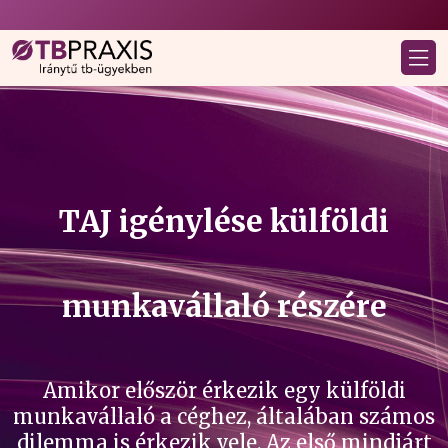
TAJ igénylése külföldi
munkavállaló részére
Amikor először érkezik egy külföldi
munkavállaló a céghez, általában számos
dilemma is érkezik vele. Az első mindjárt