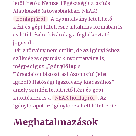
letölthető a Nemzeti Egészségbiztosítási
Alapkezelő (a továbbiakban: NEAK)
honlapjáról
. A nyomtatvány letölthető
kézi és gépi kitöltésre alkalmas formában is
és kitöltésére kizárólag a foglalkoztató
jogosult.
Bár a törvény nem említi, de az igényléshez
szükséges egy másik nyomtatvány is,
mégpedig az „
Igénylőlap
a
Társadalombiztosítási Azonosító Jelet
igazoló Hatósági Igazolvány kiadásához”,
amely szintén letölthető kézi és gépi
kitöltéshez is a
NEAK honlapról
. Az
igénylőlapot az igénylőnek kell kitöltenie.
Meghatalmazások