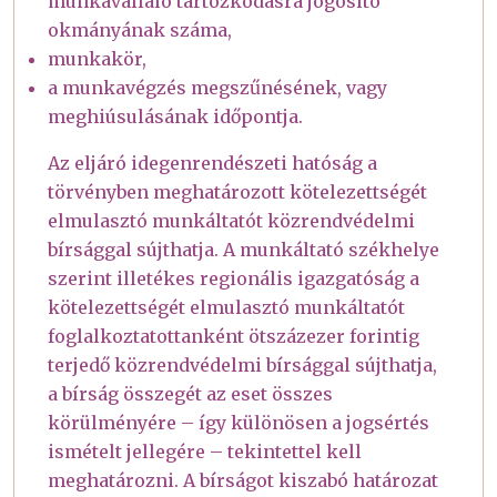
munkavállaló tartózkodásra jogosító
okmányának száma,
munkakör,
a munkavégzés megszűnésének, vagy
meghiúsulásának időpontja.
Az eljáró idegenrendészeti hatóság a
törvényben meghatározott kötelezettségét
elmulasztó munkáltatót közrendvédelmi
bírsággal sújthatja. A munkáltató székhelye
szerint illetékes regionális igazgatóság a
kötelezettségét elmulasztó munkáltatót
foglalkoztatottanként ötszázezer forintig
terjedő közrendvédelmi bírsággal sújthatja,
a bírság összegét az eset összes
körülményére – így különösen a jogsértés
ismételt jellegére – tekintettel kell
meghatározni. A bírságot kiszabó határozat