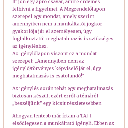
Itt jön egy apró csavar, amire érdemes
felhívni a figyelmet. A Megrendelőlapon
szerepel egy mondat, amely szerint
amennyiben nem a munkáltatói jogkör
gyakorlója jár el személyesen, úgy
foglalkoztatói meghatalmazás is szükséges
az igényléshez.
Az Igénylőlapon viszont ez a mondat
szerepel: „Amennyiben nem az
igénylő/törvényes képviselő jár el, úgy
meghatalmazás is csatolandó!”
Az igénylés során tehát egy meghatalmazás
biztosan készül, ezért erről a témáról
„beszéljünk” egy kicsit részletesebben.
Ahogyan fentebb már írtam a TAJ-t
elsődlegesen a munkáltató igényli. Ebben az