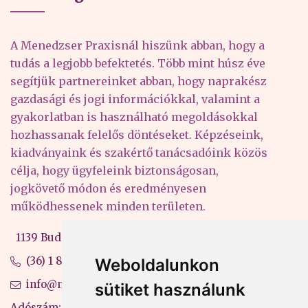
A Menedzser Praxisnál hiszünk abban, hogy a
tudás a legjobb befektetés. Több mint húsz éve
segítjük partnereinket abban, hogy naprakész
gazdasági és jogi információkkal, valamint a
gyakorlatban is használható megoldásokkal
hozhassanak felelős döntéseket. Képzéseink,
kiadványaink és szakértő tanácsadóink közös
célja, hogy ügyfeleink biztonságosan,
jogkövető módon és eredményesen
működhessenek minden területen.
1139 Budapest, Váci út 99-105. 4. em.
(36) 1 880 76 00
Weboldalunkon
info@mprx.hu
sütiket használunk
Adószám: 13598145-2-41