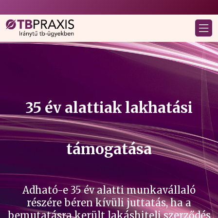
35 év alattiak lakhatási
támogatása
Adható-e 35 év alatti munkavállaló
részére béren kívüli juttatás, ha a
bemutatásra került lakáshiteli szerződés