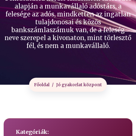
alapján a munkavállaló adóstárs, a
felesége az adós, mindketten az ingatlan
tulajdonosai és közös
bankszámlaszámuk van, de a feleség
neve szerepel a kivonaton, mint törlesztő
fél, és nem a munkavállaló.
Főoldal
Jó gyakorlat központ
Kategóriák: