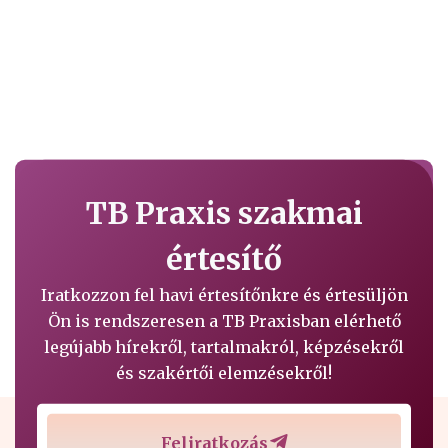
TB Praxis szakmai
értesítő
Iratkozzon fel havi értesítőnkre és értesüljön
Ön is rendszeresen a TB Praxisban elérhető
legújabb hírekről, tartalmakról, képzésekről
és szakértői elemzésekről!
Feliratkozás