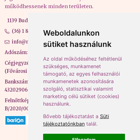
működhessenek minden területen.
1139 Budapest, Váci út 99-105. 4. em.
(36) 1 880 76 00
Weboldalunkon
info@mprx.hu
sütiket használunk
Adószám: 13598145-2-41
Az oldal működéséhez feltétlenül
Cégjegyzékszám: 01-09-883770
szükséges, munkamenet
(Fővárosi Bíróság)
támogató, az egyes felhasználói
munkamenetek azonosítására
Bankszámlaszám: CIB Bank, 10700581-
szolgáló, statisztikai valamint
43202906-51100005
marketing célú sütiket (cookies)
Felnőttképzési nyilvántartási szám:
használunk.
B/2020/000053
Bővebb tájékoztatást a
Süti
tájékoztatónkban
talál.
Elfogadom