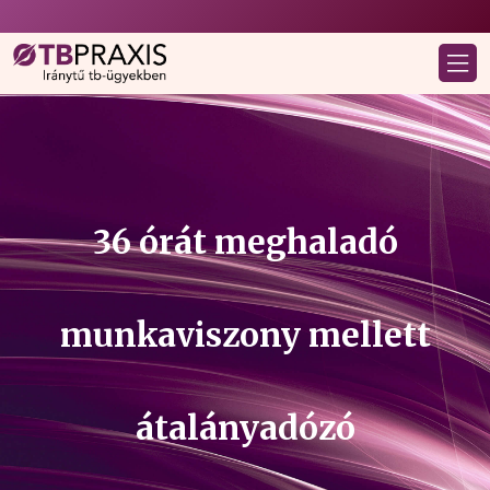
36 órát meghaladó
munkaviszony mellett
átalányadózó