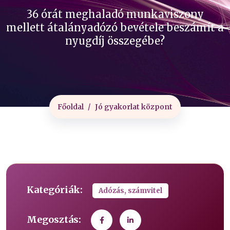
36 órát meghaladó munkaviszony
mellett átalányadózó bevétele beszámít a
nyugdíj összegébe?
Főoldal
Jó gyakorlat központ
Kategóriák:
Adózás, számvitel
Megosztás: