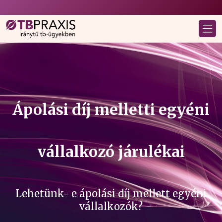
Ápolási díj melletti egyéni
vállalkozó járulékai
Lehetünk- e ápolási díj mellett egyéni
vállalkozók?