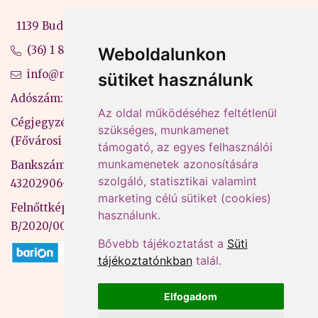
1139 Budapest, Váci út 99-105. 4. em.
(36) 1 880 76 00
Weboldalunkon
info@mprx.hu
sütiket használunk
Adószám: 13598145-2-41
Az oldal működéséhez feltétlenül
Cégjegyzékszám: 01-09-883770
szükséges, munkamenet
(Fővárosi Bíróság)
támogató, az egyes felhasználói
munkamenetek azonosítására
Bankszámlaszám: CIB Bank, 10700581-
szolgáló, statisztikai valamint
43202906-51100005
marketing célú sütiket (cookies)
Felnőttképzési nyilvántartási szám:
használunk.
B/2020/000053
Bővebb tájékoztatást a
Süti
tájékoztatónkban
talál.
Elfogadom