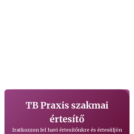
TB Praxis szakmai
értesítő
Iratkozzon fel havi értesítőnkre és értesüljön