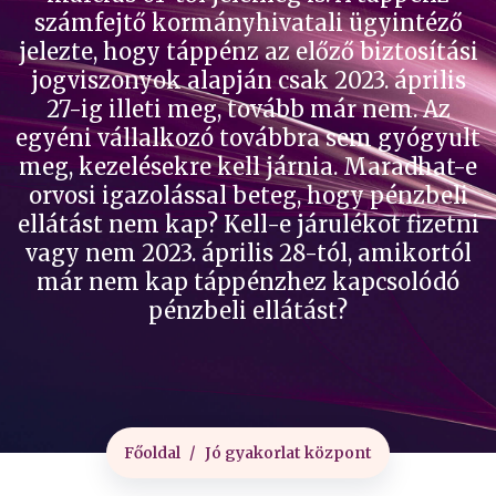
számfejtő kormányhivatali ügyintéző
jelezte, hogy táppénz az előző biztosítási
jogviszonyok alapján csak 2023. április
27-ig illeti meg, tovább már nem. Az
egyéni vállalkozó továbbra sem gyógyult
meg, kezelésekre kell járnia. Maradhat-e
orvosi igazolással beteg, hogy pénzbeli
ellátást nem kap? Kell-e járulékot fizetni
vagy nem 2023. április 28-tól, amikortól
már nem kap táppénzhez kapcsolódó
pénzbeli ellátást?
Főoldal
Jó gyakorlat központ