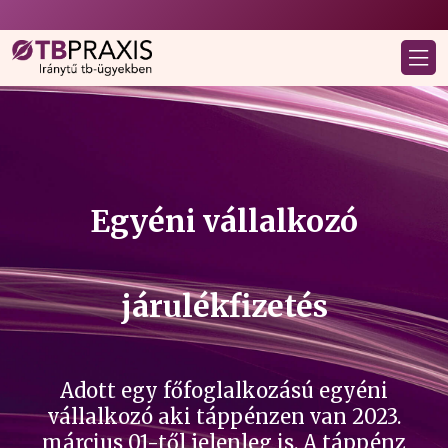
Egyéni vállalkozó
járulékfizetés
Adott egy főfoglalkozású egyéni
vállalkozó aki táppénzen van 2023.
március 01-től jelenleg is. A táppénz