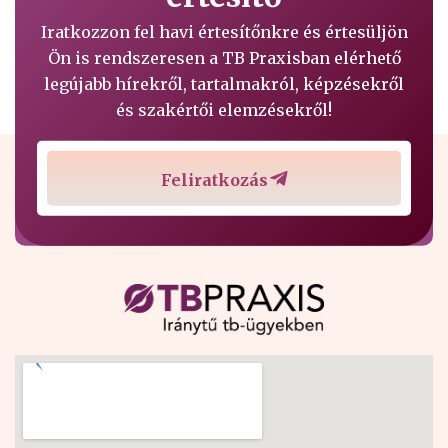
Iratkozzon fel havi értesítőnkre és értesüljön
Ön is rendszeresen a TB Praxisban elérhető
legújabb hírekről, tartalmakról, képzésekről
és szakértői elemzésekről!
Feliratkozás