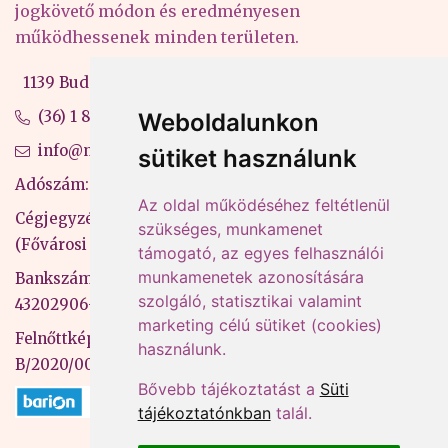
jogkövető módon és eredményesen
működhessenek minden területen.
1139 Budapest, Váci út 99-105. 4. em.
(36) 1 880 76 00
Weboldalunkon
info@mprx.hu
sütiket használunk
Adószám: 13598145-2-41
Az oldal működéséhez feltétlenül
Cégjegyzékszám: 01-09-883770
szükséges, munkamenet
(Fővárosi Bíróság)
támogató, az egyes felhasználói
munkamenetek azonosítására
Bankszámlaszám: CIB Bank, 10700581-
szolgáló, statisztikai valamint
43202906-51100005
marketing célú sütiket (cookies)
Felnőttképzési nyilvántartási szám:
használunk.
B/2020/000053
Bővebb tájékoztatást a
Süti
tájékoztatónkban
talál.