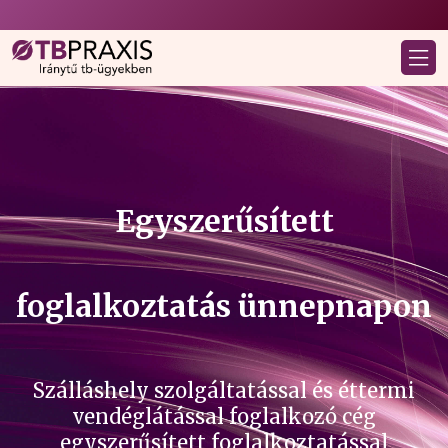
Egyszerűsített
foglalkoztatás ünnepnapon
Szálláshely szolgáltatással és éttermi
vendéglátással foglalkozó cég
egyszerűsített foglalkoztatással