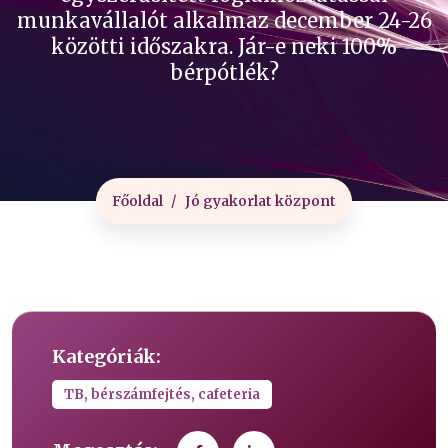
munkavállalót alkalmaz december 24-26
közötti időszakra. Jár-e neki 100%
bérpótlék?
Főoldal
Jó gyakorlat központ
Kategóriák:
TB, bérszámfejtés, cafeteria