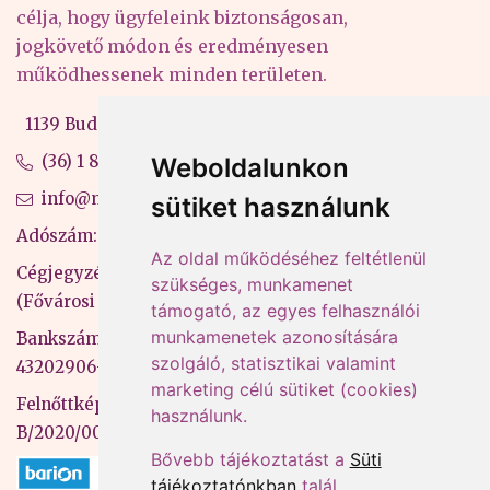
célja, hogy ügyfeleink biztonságosan,
jogkövető módon és eredményesen
működhessenek minden területen.
1139 Budapest, Váci út 99-105. 4. em.
(36) 1 880 76 00
Weboldalunkon
info@mprx.hu
sütiket használunk
Adószám: 13598145-2-41
Az oldal működéséhez feltétlenül
Cégjegyzékszám: 01-09-883770
szükséges, munkamenet
(Fővárosi Bíróság)
támogató, az egyes felhasználói
munkamenetek azonosítására
Bankszámlaszám: CIB Bank, 10700581-
szolgáló, statisztikai valamint
43202906-51100005
marketing célú sütiket (cookies)
Felnőttképzési nyilvántartási szám:
használunk.
B/2020/000053
Bővebb tájékoztatást a
Süti
tájékoztatónkban
talál.