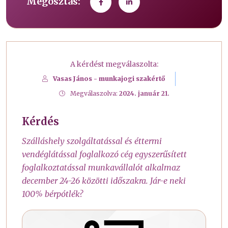
Megosztás:
A kérdést megválaszolta:
Vasas János - munkajogi szakértő
Megválaszolva:
2024. január 21.
Kérdés
Szálláshely szolgáltatással és éttermi
vendéglátással foglalkozó cég egyszerűsített
foglalkoztatással munkavállalót alkalmaz
december 24-26 közötti időszakra. Jár-e neki
100% bérpótlék?