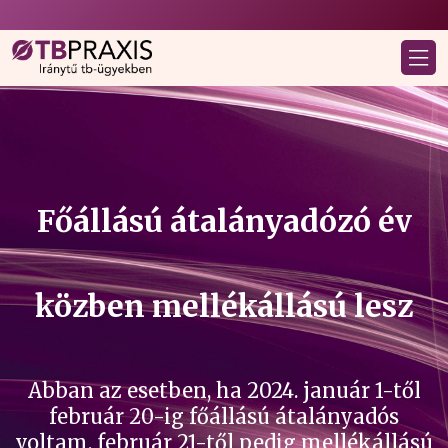
Főállású átalányadózó év
közben mellékállású lesz
Abban az esetben, ha 2024. január 1-től
február 20-ig főállású átalányadós
voltam, február 21-től pedig mellékállású