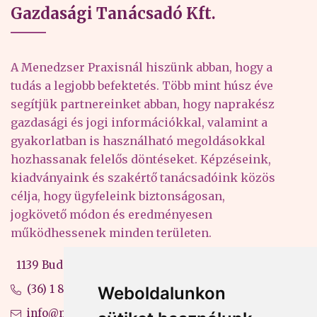
Gazdasági Tanácsadó Kft.
A Menedzser Praxisnál hiszünk abban, hogy a
tudás a legjobb befektetés. Több mint húsz éve
segítjük partnereinket abban, hogy naprakész
gazdasági és jogi információkkal, valamint a
gyakorlatban is használható megoldásokkal
hozhassanak felelős döntéseket. Képzéseink,
kiadványaink és szakértő tanácsadóink közös
célja, hogy ügyfeleink biztonságosan,
jogkövető módon és eredményesen
működhessenek minden területen.
1139 Budapest, Váci út 99-105. 4. em.
(36) 1 880 76 00
Weboldalunkon
info@mprx.hu