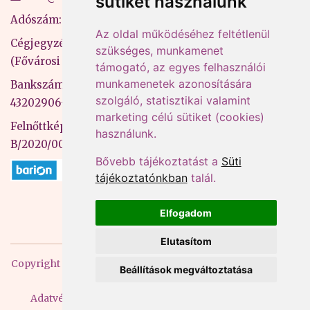
sütiket használunk
Adószám: 13598145-2-41
Az oldal működéséhez feltétlenül
Cégjegyzékszám: 01-09-883770
szükséges, munkamenet
(Fővárosi Bíróság)
támogató, az egyes felhasználói
munkamenetek azonosítására
Bankszámlaszám: CIB Bank, 10700581-
szolgáló, statisztikai valamint
43202906-51100005
marketing célú sütiket (cookies)
Felnőttképzési nyilvántartási szám:
használunk.
B/2020/000053
Bővebb tájékoztatást a
Süti
tájékoztatónkban
talál.
Elfogadom
Elutasítom
Copyright
2026 Mprx. Minden jog fenntartva
Menedzser
Beállítások megváltoztatása
Praxis Kft
Adatvédelem
ÁSZF
Impresszum
Kapcsolat