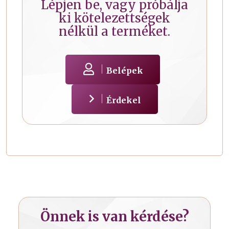
Lépjen be, vagy próbálja
ki kötelezettségek
nélkül a terméket.
Belépek
Érdekel
Önnek is van kérdése?