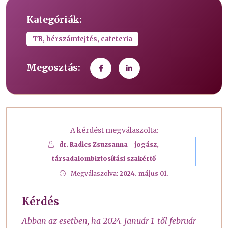
Kategóriák:
TB, bérszámfejtés, cafeteria
Megosztás:
A kérdést megválaszolta:
dr. Radics Zsuzsanna - jogász,
társadalombiztosítási szakértő
Megválaszolva:
2024. május 01.
Kérdés
Abban az esetben, ha 2024. január 1-től február